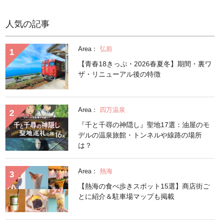
人気の記事
Area：
弘前
【青春18きっぷ・2026春夏冬】期間・裏ワ
ザ・リニューアル後の特徴
Area：
四万温泉
『千と千尋の神隠し』聖地17選：油屋のモ
デルの温泉旅館・トンネルや線路の場所
は？
Area：
熱海
【熱海の食べ歩きスポット15選】商店街ご
とに紹介＆駐車場マップも掲載