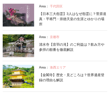
Area：
千代田区
【日本三大怨霊】3人はなぜ怨霊に？菅原道
真・平将門・崇徳天皇の生涯とゆかりの場
所
Area：
京都市
清水寺【音羽の滝】のご利益は？飲み方や
参拝の順番を徹底解説
Area：
洛西エリア
【金閣寺】歴史・見どころは？世界遺産登
録の理由も解説