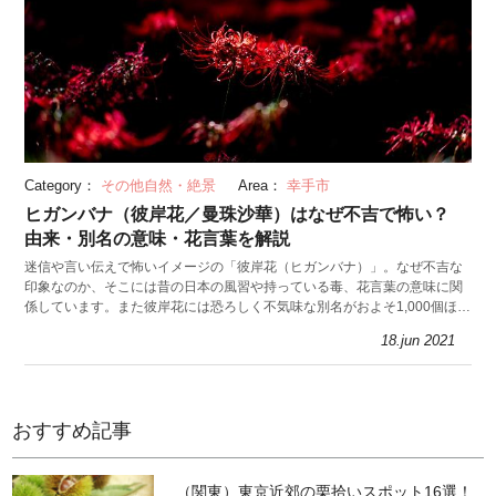
Category：
その他自然・絶景
Area：
幸手市
ヒガンバナ（彼岸花／曼珠沙華）はなぜ不吉で怖い？
由来・別名の意味・花言葉を解説
迷信や言い伝えで怖いイメージの「彼岸花（ヒガンバナ）」。なぜ不吉な
印象なのか、そこには昔の日本の風習や持っている毒、花言葉の意味に関
係しています。また彼岸花には恐ろしく不気味な別名がおよそ1,000個ほ
ど。今回は彼岸花に隠された真実を紹介します。
18.jun 2021
おすすめ記事
（関東）東京近郊の栗拾いスポット16選！