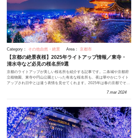
Category：
その他自然・絶景
Area：
京都市
【京都の絶景夜桜】2025年ライトアップ情報／東寺・
清水寺など必見の桜名所9選
京都のライトアップが美しい桜名所を紹介する記事です。二条城や京都府
立植物園、東寺や円山公園といった有名な桜名所も、夜は華やかにライト
アップされ日中とは違う表情を見せてくれます。2025年は春の京都でそぞ
ろ歩きがてら、夜桜で花見を楽しんでみては。
7.mar 2024