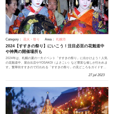
Category：
花火・祭り
Area：
札幌市
2024【すすきの祭り】にいこう！注目必至の花魁道中
や神輿の開催場所も
2024年は、札幌の夏の一大イベント「すすきの祭り」に出かけよう！人気
の花魁道中、屋台出店やYOSAKOI（よさこい）など豊富な催しが行われま
す。繁華街すすきので行われる「すすきの祭り」の見どころをガイドする
他、おすすめの周辺観光スポットも紹介。
27.jul 2023