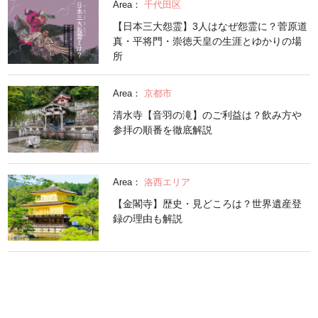
Area：
千代田区
【日本三大怨霊】3人はなぜ怨霊に？菅原道
真・平将門・崇徳天皇の生涯とゆかりの場
所
Area：
京都市
清水寺【音羽の滝】のご利益は？飲み方や
参拝の順番を徹底解説
Area：
洛西エリア
【金閣寺】歴史・見どころは？世界遺産登
録の理由も解説