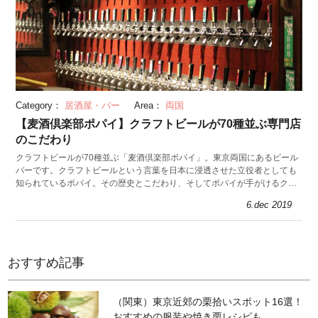
Category：
居酒屋・バー
Area：
両国
【麦酒倶楽部ポパイ】クラフトビールが70種並ぶ専門店
のこだわり
クラフトビールが70種並ぶ「麦酒倶楽部ポパイ」。東京両国にあるビール
バーです。クラフトビールという言葉を日本に浸透させた立役者としても
知られているポパイ。その歴史とこだわり、そしてポパイが手がけるクラ
フトビールについても話を伺ってきました。
6.dec 2019
おすすめ記事
（関東）東京近郊の栗拾いスポット16選！
おすすめの服装や焼き栗レシピも