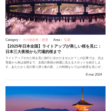
Category：
その他自然・絶景
Area：
弘前
【2025年日本全国】ライトアップが美しい桜を見に：
日本三大夜桜から穴場的桜まで
ライトアップされた桜を見に旅行に出かけませんか？この記事では、北は
青森から南は福岡まで、全国の夜桜が綺麗に見えるスポットを紹介しま
す。あたたかく花の香り漂う春の夜、この時期ならではの絶景を見にぜひ
各地へ足を運んでみては。
8.mar 2024