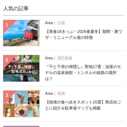
人気の記事
Area：
弘前
【青春18きっぷ・2026春夏冬】期間・裏ワ
ザ・リニューアル後の特徴
Area：
四万温泉
『千と千尋の神隠し』聖地17選：油屋のモ
デルの温泉旅館・トンネルや線路の場所
は？
Area：
熱海
【熱海の食べ歩きスポット15選】商店街ご
とに紹介＆駐車場マップも掲載