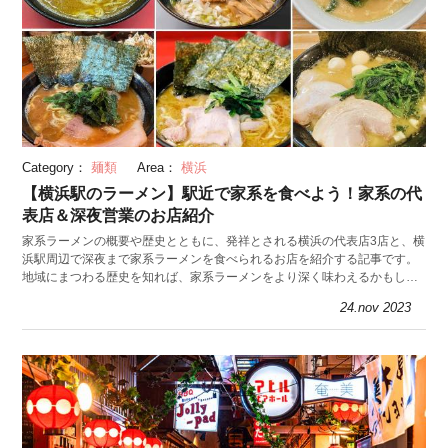
Category：
麺類
Area：
横浜
【横浜駅のラーメン】駅近で家系を食べよう！家系の代
表店＆深夜営業のお店紹介
家系ラーメンの概要や歴史とともに、発祥とされる横浜の代表店3店と、横
浜駅周辺で深夜まで家系ラーメンを食べられるお店を紹介する記事です。
地域にまつわる歴史を知れば、家系ラーメンをより深く味わえるかもしれ
ませんよ。
24.nov 2023