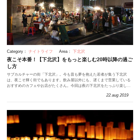
Category：
ナイトライフ
Area：
下北沢
夜こそ本番！【下北沢】をもっと楽しむ20時以降の過ご
し方
サブカルチャーの街「下北沢」。今も昔も夢を抱えた若者が集う下北沢
は、夜こそ輝く街でもあります。飲み屋以外にも、遅くまで営業している
おすすめのカフェやお店がたくさん。今回は夜の下北沢をたっぷり楽しめ
る3つの過ごし方を紹介します。
22.aug 2019