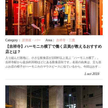
Category：
居酒屋・バー
Area：
吉祥寺・三鷹
【吉祥寺】ハーモニカ横丁で働く店員が教えるおすすめ
店とは？
入り組んだ路地に、小さな飲食店が100軒以上並ぶ「ハーモニカ横丁」。
吉祥寺駅から徒歩約30秒ほどにある飲食店街です。名前の由来は、立ち並
ぶお店の様子がハーモニカのマウスピースに似ているから。今回はおすす
め店舗を巡る横丁リレー巡りに挑戦します。
1.oct 2019