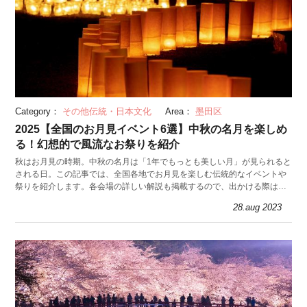
Category：
その他伝統・日本文化
Area：
墨田区
2025【全国のお月見イベント6選】中秋の名月を楽しめ
る！幻想的で風流なお祭りを紹介
秋はお月見の時期。中秋の名月は「1年でもっとも美しい月」が見られると
される日。この記事では、全国各地でお月見を楽しむ伝統的なイベントや
祭りを紹介します。各会場の詳しい解説も掲載するので、出かける際はぜ
ひ参考に！
28.aug 2023