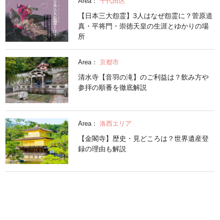
Area：
千代田区
【日本三大怨霊】3人はなぜ怨霊に？菅原道
真・平将門・崇徳天皇の生涯とゆかりの場
所
Area：
京都市
清水寺【音羽の滝】のご利益は？飲み方や
参拝の順番を徹底解説
Area：
洛西エリア
【金閣寺】歴史・見どころは？世界遺産登
録の理由も解説