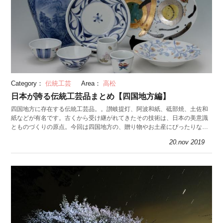
Category：
伝統工芸
Area：
高松
日本が誇る伝統工芸品まとめ【四国地方編】
四国地方に存在する伝統工芸品。。讃岐提灯、阿波和紙、砥部焼、土佐和
紙などが有名です。古くから受け継がれてきたその技術は、日本の美意識
とものづくりの原点。今回は四国地方の、贈り物やお土産にぴったりな伝
統工芸品を紹介します。
20.nov 2019