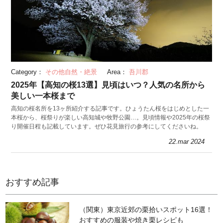
Category：
その他自然・絶景
Area：
吾川郡
2025年【高知の桜13選】見頃はいつ？人気の名所から
美しい一本桜まで
高知の桜名所を13ヶ所紹介する記事です。ひょうたん桜をはじめとした一
本桜から、桜祭りが楽しい高知城や牧野公園…。見頃情報や2025年の桜祭
り開催日程も記載しています。ぜひ花見旅行の参考にしてくださいね。
22.mar 2024
おすすめ記事
（関東）東京近郊の栗拾いスポット16選！
おすすめの服装や焼き栗レシピも