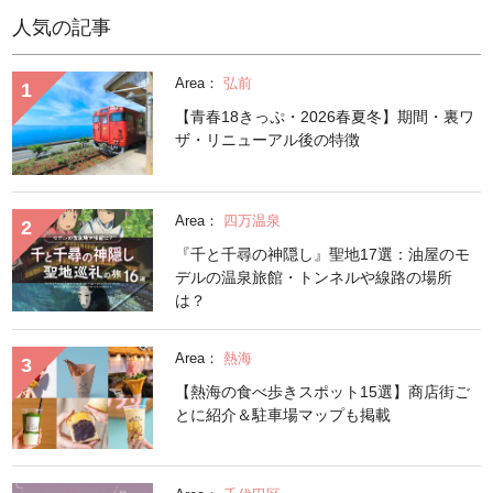
人気の記事
Area：
弘前
【青春18きっぷ・2026春夏冬】期間・裏ワ
ザ・リニューアル後の特徴
Area：
四万温泉
『千と千尋の神隠し』聖地17選：油屋のモ
デルの温泉旅館・トンネルや線路の場所
は？
Area：
熱海
【熱海の食べ歩きスポット15選】商店街ご
とに紹介＆駐車場マップも掲載