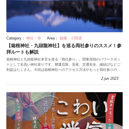
Category：
神社・寺
Area：
箱根・小田原
【箱根神社・九頭龍神社】を巡る両社参りのススメ！参
拝ルートも解説
箱根神社と九頭龍神社本宮を巡る「両社参り」。関東屈指のパワースポッ
トとして名高い神社巡りです。開運厄除、安産、交通安全、縁結びなどご
利益はたくさん。今回は箱根神社へのアクセス方法やもっと両社参りの回
り方など観光情報を紹介します。
2.jun 2023