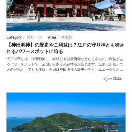
Category：
神社・寺
Area：
秋葉原
【神田明神】の歴史やご利益は？江戸の守り神とも称さ
れるパワースポットに迫る
江戸の守り神「神田明神」。縁結びや健康祈願などたくさんのご利益があ
るパワースポットで、全国から多くの参拝者が訪れます。近頃は人気アニ
メの聖地としても大注目。今回は神田明神の歴史や見所、ユニークなお守
りを紹介します。
9.jun 2023