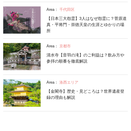
Area：
千代田区
【日本三大怨霊】3人はなぜ怨霊に？菅原道
真・平将門・崇徳天皇の生涯とゆかりの場
所
Area：
京都市
清水寺【音羽の滝】のご利益は？飲み方や
参拝の順番を徹底解説
Area：
洛西エリア
【金閣寺】歴史・見どころは？世界遺産登
録の理由も解説