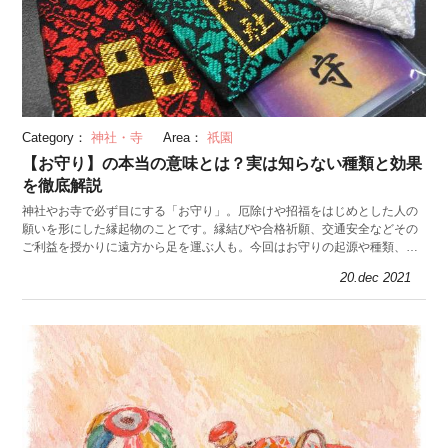
Category：
神社・寺
Area：
祇園
【お守り】の本当の意味とは？実は知らない種類と効果
を徹底解説
神社やお寺で必ず目にする「お守り」。厄除けや招福をはじめとした人の
願いを形にした縁起物のことです。縁結びや合格祈願、交通安全などその
ご利益を授かりに遠方から足を運ぶ人も。今回はお守りの起源や種類、手
作りお守りの作り方を紹介します。
20.dec 2021