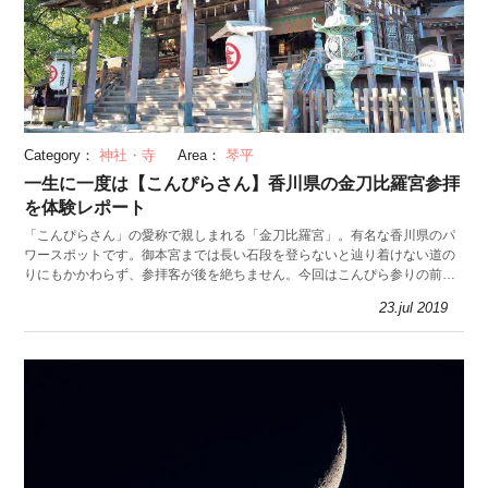
Category：
神社・寺
Area：
琴平
一生に一度は【こんぴらさん】香川県の金刀比羅宮参拝
を体験レポート
「こんぴらさん」の愛称で親しまれる「金刀比羅宮」。有名な香川県のパ
ワースポットです。御本宮までは長い石段を登らないと辿り着けない道の
りにもかかわらず、参拝客が後を絶ちません。今回はこんぴら参りの前に
知っておくと役立つ豆知識も紹介します。
23.jul 2019