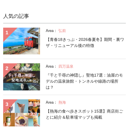
人気の記事
Area：
弘前
【青春18きっぷ・2026春夏冬】期間・裏ワ
ザ・リニューアル後の特徴
Area：
四万温泉
『千と千尋の神隠し』聖地17選：油屋のモ
デルの温泉旅館・トンネルや線路の場所
は？
Area：
熱海
【熱海の食べ歩きスポット15選】商店街ご
とに紹介＆駐車場マップも掲載