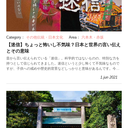
Category：
その他伝統・日本文化
Area：
六本木・赤坂
【迷信】ちょっと怖いし不気味？日本と世界の言い伝え
とその意味
昔から言い伝えられている「迷信」。科学的ではないものの、特別な力を
持つとして信じられてきました。迷信というと少し怖くて不気味なもので
すが、子供への戒めや歴史的背景などしっかりと意味があるんです。今回
は日本と世界の迷信とその意味を紹介します。
1.jun 2021