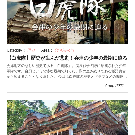
Category：
歴史
Area：
会津若松市
【白虎隊】歴史が生んだ悲劇！会津の少年の最期に迫る
会津地方の悲しい歴史である「白虎隊」。戊辰戦争の際に結成された少年
軍隊です。自刃という悲惨な最期で知られ、隊の生き残りである飯沼貞吉
から広まることとなりました。 今回は白虎隊の歴史とドラマなどの関連作
品を紹介します。
7.sep 2021