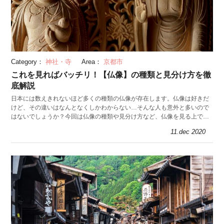
Category：
神社・寺
Area：
京都市
これを見ればバッチリ！【仏像】の種類と見分け方を徹
底解説
日本には数えきれないほど多くの種類の仏像が存在します。仏像は好きだ
けど、その違いはなんとなくしかわからない…そんな人も意外と多いので
はないでしょうか？今回は仏像の種類や見分け方など、仏像を見る上で知
っておくと便利な基本知識を紹介します。
11.dec 2020