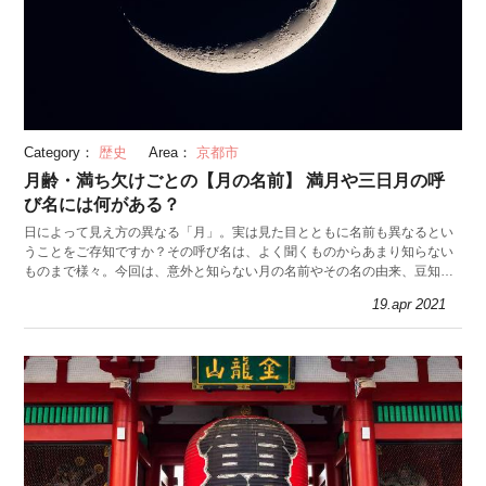
Category：
歴史
Area：
京都市
月齢・満ち欠けごとの【月の名前】 満月や三日月の呼
び名には何がある？
日によって見え方の異なる「月」。実は見た目とともに名前も異なるとい
うことをご存知ですか？その呼び名は、よく聞くものからあまり知らない
ものまで様々。今回は、意外と知らない月の名前やその名の由来、豆知識
を紹介していきます。
19.apr 2021