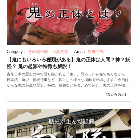
Category：
その他伝統・日本文化
Area：
男鹿半島
【鬼にもいろいろ種類がある】鬼の正体は人間？神？妖
怪？ 鬼の起源や特徴も解説！
古来日本の歴史の中で語り継がれる「鬼」。恐ろしい存在でありながら、
日本語、遊び、伝統行事など、暮らしの様々な場面で登場します。今回は
そんな鬼の起源や歴史、特徴、種類などをまとめて紹介。鬼の正体を徹底
解説していきます。
10.feb 2021