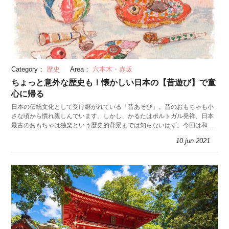
Category：
歴史
Area：
六本木・赤坂
ちょっと意外な歴史も！懐かしい日本の【昔遊び】で童
心に帰る
日本の伝統文化として受け継がれている「昔あそび」。昔のおもちゃも小
さな頃から慣れ親しんでいます。しかし、かるたはポルトガル発祥、日本
最古のおもちゃは独楽という歴史的背景までは知らないはず。今回は和の
あそびの歴史や文化を紹介します。
10.jun 2021