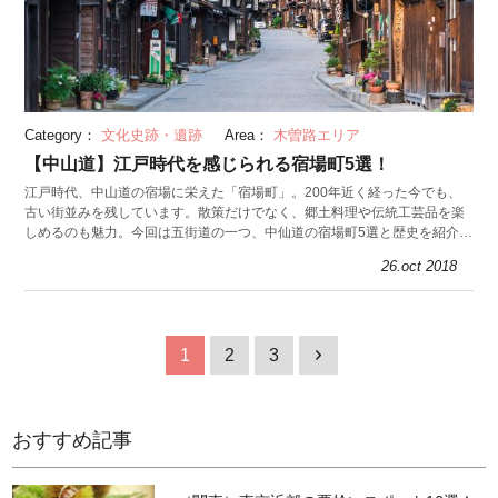
Category：
文化史跡・遺跡
Area：
木曽路エリア
【中山道】江戸時代を感じられる宿場町5選！
江戸時代、中山道の宿場に栄えた「宿場町」。200年近く経った今でも、
古い街並みを残しています。散策だけでなく、郷土料理や伝統工芸品を楽
しめるのも魅力。今回は五街道の一つ、中仙道の宿場町5選と歴史を紹介し
ます。
26.oct 2018
1
2
3
1
おすすめ記事