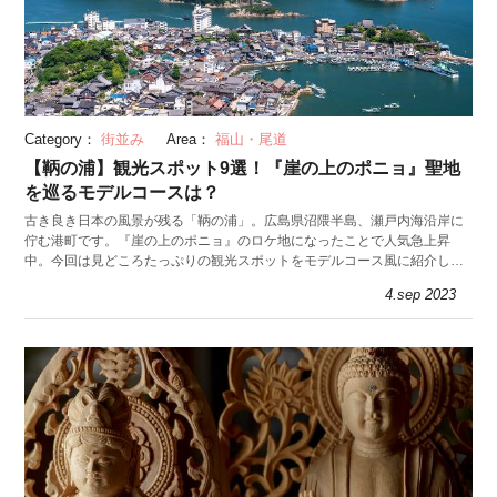
Category：
街並み
Area：
福山・尾道
【鞆の浦】観光スポット9選！『崖の上のポニョ』聖地
を巡るモデルコースは？
古き良き日本の風景が残る「鞆の浦」。広島県沼隈半島、瀬戸内海沿岸に
佇む港町です。『崖の上のポニョ』のロケ地になったことで人気急上昇
中。今回は見どころたっぷりの観光スポットをモデルコース風に紹介しま
す。
4.sep 2023