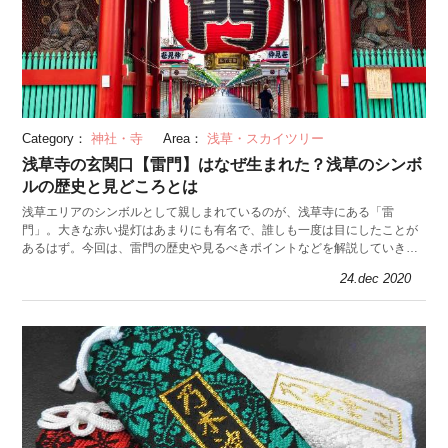
Category：
神社・寺
Area：
浅草・スカイツリー
浅草寺の玄関口【雷門】はなぜ生まれた？浅草のシンボ
ルの歴史と見どころとは
浅草エリアのシンボルとして親しまれているのが、浅草寺にある「雷
門」。大きな赤い提灯はあまりにも有名で、誰しも一度は目にしたことが
あるはず。今回は、雷門の歴史や見るべきポイントなどを解説していきま
す。
24.dec 2020