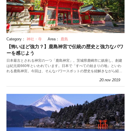
Category：
神社・寺
Area：
鹿島
【怖いほど強力？】鹿島神宮で伝統の歴史と強力なパワ
ーを感じよう
日本最古とされる神宮の一つ「鹿島神宮」。茨城県鹿嶋市に鎮座し、創建
は紀元前660年といわれています。日本で「すべての始まりの地」といわ
れる鹿島神宮。今回は、そんなパワースポットの歴史を紐解きながら紹介
します。
20.nov 2019