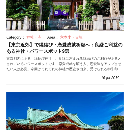
Category：
神社・寺
Area：
六本木・赤坂
【東京近郊】で縁結び・恋愛成就祈願へ：良縁ご利益の
ある神社・パワースポット9選
東京都内にある「縁結び神社」。良縁に恵まれる縁結びのご利益があると
されているパワースポットです。恋愛成就を願う人、恋愛運をアップさせ
たい人は必見。今回はそれぞれの神社の歴史や由来、受けられる御朱印に
ついても紹介します。
16.jul 2019