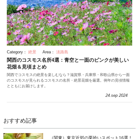
Category：
絶景
Area：
淡路島
関西のコスモス名所4選：青空と一面のピンクが美しい
花畑＆見頃まとめ
関西でコスモスの絶景を楽しむなら？滋賀県・兵庫県・和歌山県から一面
のコスモスが見られるコスモスの名所・絶景花畑を厳選。例年の見頃情報
とともにお届けします。
24.sep 2024
おすすめ記事
（関東）東京近郊の栗拾いスポット16選！