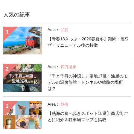
人気の記事
Area：
弘前
【青春18きっぷ・2026春夏冬】期間・裏ワ
ザ・リニューアル後の特徴
Area：
四万温泉
『千と千尋の神隠し』聖地17選：油屋のモ
デルの温泉旅館・トンネルや線路の場所
は？
Area：
熱海
【熱海の食べ歩きスポット15選】商店街ご
とに紹介＆駐車場マップも掲載