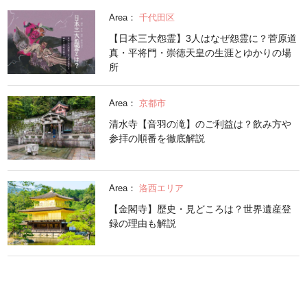
Area：
千代田区
【日本三大怨霊】3人はなぜ怨霊に？菅原道
真・平将門・崇徳天皇の生涯とゆかりの場
所
Area：
京都市
清水寺【音羽の滝】のご利益は？飲み方や
参拝の順番を徹底解説
Area：
洛西エリア
【金閣寺】歴史・見どころは？世界遺産登
録の理由も解説