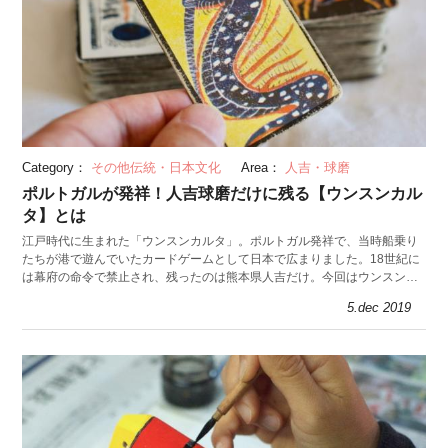
Category：
その他伝統・日本文化
Area：
人吉・球磨
ポルトガルが発祥！人吉球磨だけに残る【ウンスンカル
タ】とは
江戸時代に生まれた「ウンスンカルタ」。ポルトガル発祥で、当時船乗り
たちが港で遊んでいたカードゲームとして日本で広まりました。18世紀に
は幕府の命令で禁止され、残ったのは熊本県人吉だけ。今回はウンスンカ
ルタの由来や特徴を紹介します。
5.dec 2019