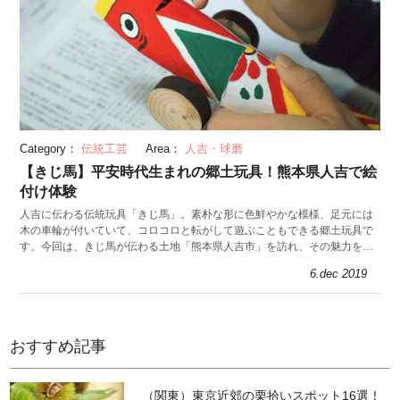
Category：
伝統工芸
Area：
人吉・球磨
【きじ馬】平安時代生まれの郷土玩具！熊本県人吉で絵
付け体験
人吉に伝わる伝統玩具「きじ馬」。素朴な形に色鮮やかな模様、足元には
木の車輪が付いていて、コロコロと転がして遊ぶこともできる郷土玩具で
す。今回は、きじ馬が伝わる土地「熊本県人吉市」を訪れ、その魅力を体
験しました。
6.dec 2019
おすすめ記事
（関東）東京近郊の栗拾いスポット16選！