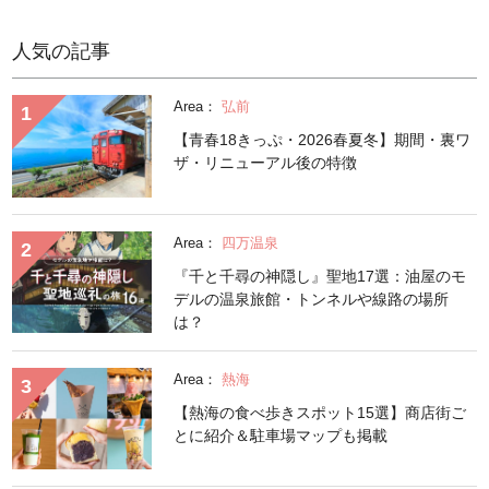
人気の記事
Area：
弘前
【青春18きっぷ・2026春夏冬】期間・裏ワ
ザ・リニューアル後の特徴
Area：
四万温泉
『千と千尋の神隠し』聖地17選：油屋のモ
デルの温泉旅館・トンネルや線路の場所
は？
Area：
熱海
【熱海の食べ歩きスポット15選】商店街ご
とに紹介＆駐車場マップも掲載