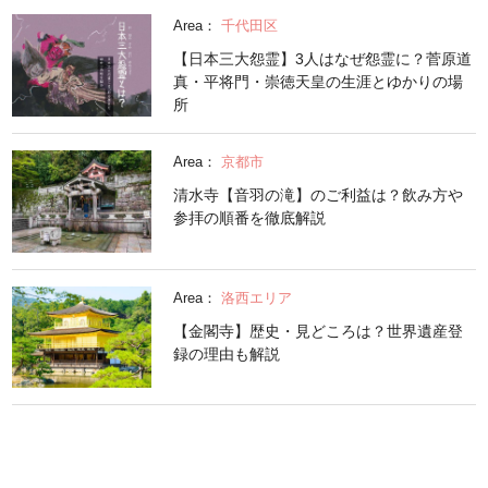
Area：
千代田区
【日本三大怨霊】3人はなぜ怨霊に？菅原道
真・平将門・崇徳天皇の生涯とゆかりの場
所
Area：
京都市
清水寺【音羽の滝】のご利益は？飲み方や
参拝の順番を徹底解説
Area：
洛西エリア
【金閣寺】歴史・見どころは？世界遺産登
録の理由も解説