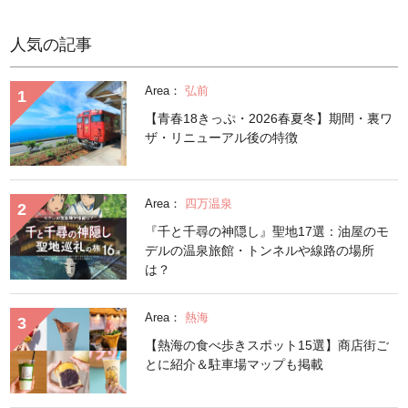
人気の記事
Area：
弘前
【青春18きっぷ・2026春夏冬】期間・裏ワ
ザ・リニューアル後の特徴
Area：
四万温泉
『千と千尋の神隠し』聖地17選：油屋のモ
デルの温泉旅館・トンネルや線路の場所
は？
Area：
熱海
【熱海の食べ歩きスポット15選】商店街ご
とに紹介＆駐車場マップも掲載