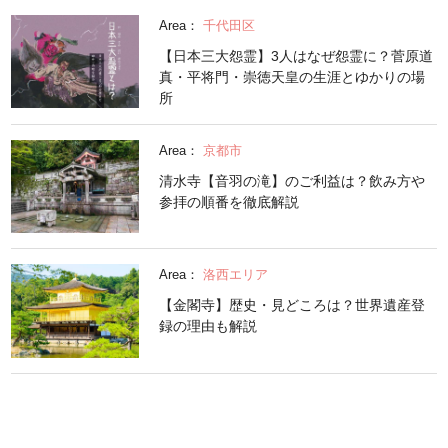
Area：
千代田区
【日本三大怨霊】3人はなぜ怨霊に？菅原道
真・平将門・崇徳天皇の生涯とゆかりの場
所
Area：
京都市
清水寺【音羽の滝】のご利益は？飲み方や
参拝の順番を徹底解説
Area：
洛西エリア
【金閣寺】歴史・見どころは？世界遺産登
録の理由も解説