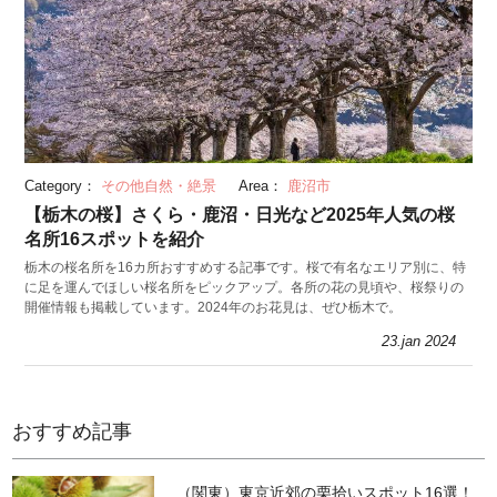
Category：
その他自然・絶景
Area：
鹿沼市
【栃木の桜】さくら・鹿沼・日光など2025年人気の桜
名所16スポットを紹介
栃木の桜名所を16カ所おすすめする記事です。桜で有名なエリア別に、特
に足を運んでほしい桜名所をピックアップ。各所の花の見頃や、桜祭りの
開催情報も掲載しています。2024年のお花見は、ぜひ栃木で。
23.jan 2024
おすすめ記事
（関東）東京近郊の栗拾いスポット16選！