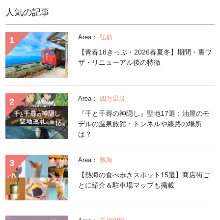
人気の記事
Area：
弘前
【青春18きっぷ・2026春夏冬】期間・裏ワ
ザ・リニューアル後の特徴
Area：
四万温泉
『千と千尋の神隠し』聖地17選：油屋のモ
デルの温泉旅館・トンネルや線路の場所
は？
Area：
熱海
【熱海の食べ歩きスポット15選】商店街ご
とに紹介＆駐車場マップも掲載