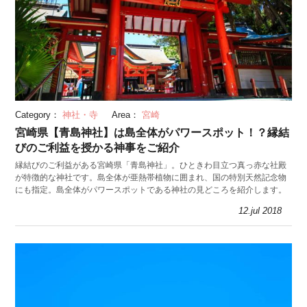
Category：
神社・寺
Area：
宮崎
宮崎県【青島神社】は島全体がパワースポット！？縁結
びのご利益を授かる神事をご紹介
縁結びのご利益がある宮崎県「青島神社」。ひときわ目立つ真っ赤な社殿
が特徴的な神社です。島全体が亜熱帯植物に囲まれ、国の特別天然記念物
にも指定。島全体がパワースポットである神社の見どころを紹介します。
12.jul 2018