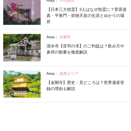
Area：
千代田区
【日本三大怨霊】3人はなぜ怨霊に？菅原道
真・平将門・崇徳天皇の生涯とゆかりの場
所
Area：
京都市
清水寺【音羽の滝】のご利益は？飲み方や
参拝の順番を徹底解説
Area：
洛西エリア
【金閣寺】歴史・見どころは？世界遺産登
録の理由も解説