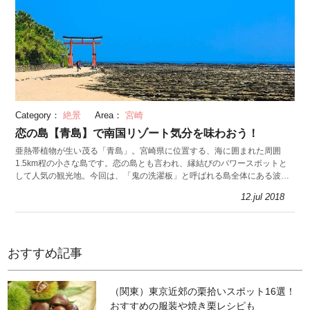
Category：
絶景
Area：
宮崎
恋の島【青島】で南国リゾート気分を味わおう！
亜熱帯植物が生い茂る「青島」。宮崎県に位置する、海に囲まれた周囲
1.5km程の小さな島です。恋の島とも言われ、縁結びのパワースポットと
して人気の観光地。今回は、「鬼の洗濯板」と呼ばれる島全体にある波状
の岩や、青島の歴史を紹介します。
12.jul 2018
おすすめ記事
（関東）東京近郊の栗拾いスポット16選！
おすすめの服装や焼き栗レシピも