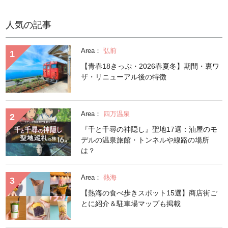
人気の記事
Area：
弘前
【青春18きっぷ・2026春夏冬】期間・裏ワ
ザ・リニューアル後の特徴
Area：
四万温泉
『千と千尋の神隠し』聖地17選：油屋のモ
デルの温泉旅館・トンネルや線路の場所
は？
Area：
熱海
【熱海の食べ歩きスポット15選】商店街ご
とに紹介＆駐車場マップも掲載