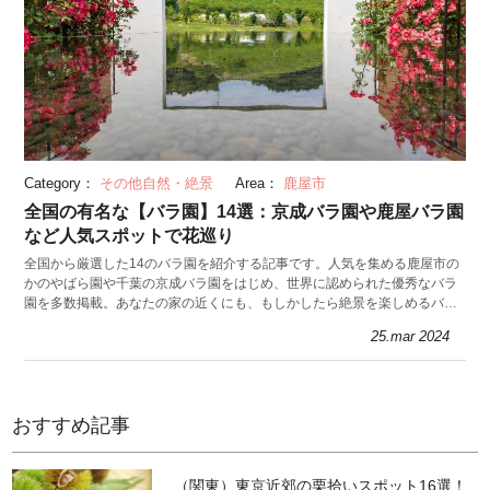
Category：
その他自然・絶景
Area：
鹿屋市
全国の有名な【バラ園】14選：京成バラ園や鹿屋バラ園
など人気スポットで花巡り
全国から厳選した14のバラ園を紹介する記事です。人気を集める鹿屋市の
かのやばら園や千葉の京成バラ園をはじめ、世界に認められた優秀なバラ
園を多数掲載。あなたの家の近くにも、もしかしたら絶景を楽しめるバラ
園があるかもしれませんよ。
25.mar 2024
おすすめ記事
（関東）東京近郊の栗拾いスポット16選！