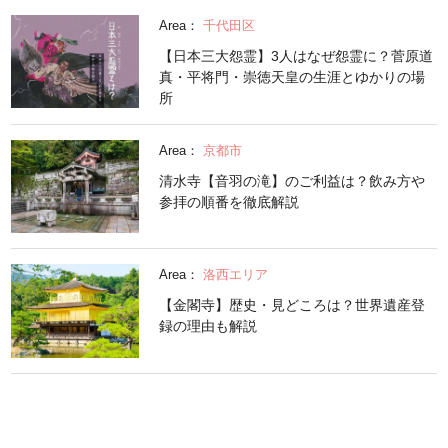
Area：
千代田区
【日本三大怨霊】3人はなぜ怨霊に？菅原道
真・平将門・崇徳天皇の生涯とゆかりの場
所
Area：
京都市
清水寺【音羽の滝】のご利益は？飲み方や
参拝の順番を徹底解説
Area：
洛西エリア
【金閣寺】歴史・見どころは？世界遺産登
録の理由も解説