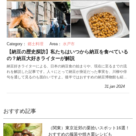
Category：
郷土料理
Area：
水戸市
【納豆の歴史探訪】私たちはいつから納豆を食べている
の？納豆大好きライターが解説
納豆好きライターによる、日本の納豆食の始まりや、現在に至るまでの流
れを解説した記事です。人々にとって納豆が身近だった事実を、川柳や俳
句を通して見るのも面白いですよ。後半ではおすすめの納豆博物館も紹
介。ぜひご一読ください。
31.jan 2024
おすすめ記事
（関東）東京近郊の栗拾いスポット16選！
おすすめの服装や焼き栗レシピも