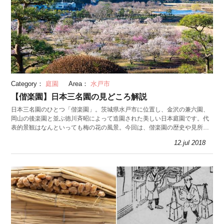
Category：
庭園
Area：
水戸市
【偕楽園】日本三名園の見どころ解説
日本三名園のひとつ「偕楽園」。茨城県水戸市に位置し、金沢の兼六園、
岡山の後楽園と並ぶ徳川斉昭によって造園された美しい日本庭園です。代
表的景観はなんといっても梅の花の風景。今回は、偕楽園の歴史や見所を
紹介します。
12.jul 2018