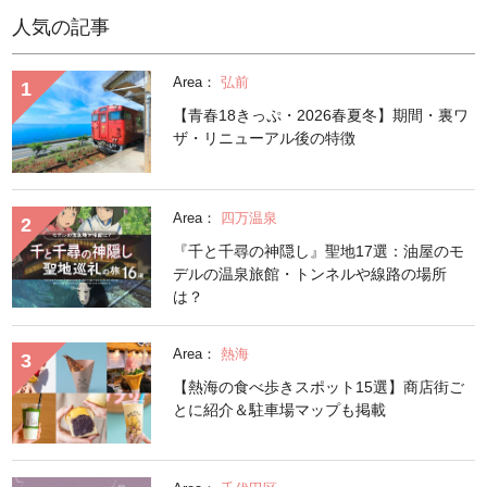
人気の記事
Area：
弘前
【青春18きっぷ・2026春夏冬】期間・裏ワ
ザ・リニューアル後の特徴
Area：
四万温泉
『千と千尋の神隠し』聖地17選：油屋のモ
デルの温泉旅館・トンネルや線路の場所
は？
Area：
熱海
【熱海の食べ歩きスポット15選】商店街ご
とに紹介＆駐車場マップも掲載