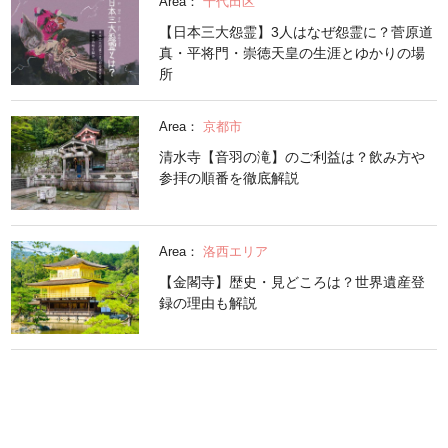
Area：
千代田区
【日本三大怨霊】3人はなぜ怨霊に？菅原道
真・平将門・崇徳天皇の生涯とゆかりの場
所
Area：
京都市
清水寺【音羽の滝】のご利益は？飲み方や
参拝の順番を徹底解説
Area：
洛西エリア
【金閣寺】歴史・見どころは？世界遺産登
録の理由も解説