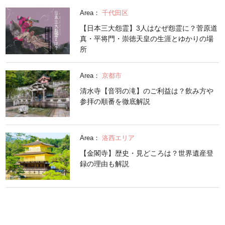
Area：
千代田区
【日本三大怨霊】3人はなぜ怨霊に？菅原道
真・平将門・崇徳天皇の生涯とゆかりの場
所
Area：
京都市
清水寺【音羽の滝】のご利益は？飲み方や
参拝の順番を徹底解説
Area：
洛西エリア
【金閣寺】歴史・見どころは？世界遺産登
録の理由も解説