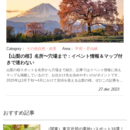
Category：
その他自然・絶景
Area：
甲府・昇仙峡
【山梨の桜】名所〜穴場まで：イベント情報＆マップ付
きで迷わない
山梨の桜スポットを名所から穴場まで紹介。記事ではイベント情報に加え
マップも掲載しているので、お出かけ先を決めやすいのがポイントです。
2025年は3月下旬〜4月にかけて見頃を迎える山梨の桜。ぜひこの記事を参
考に花見スポットを探してみてくださいね。
27.dec 2023
おすすめ記事
（関東）東京近郊の栗拾いスポット16選！