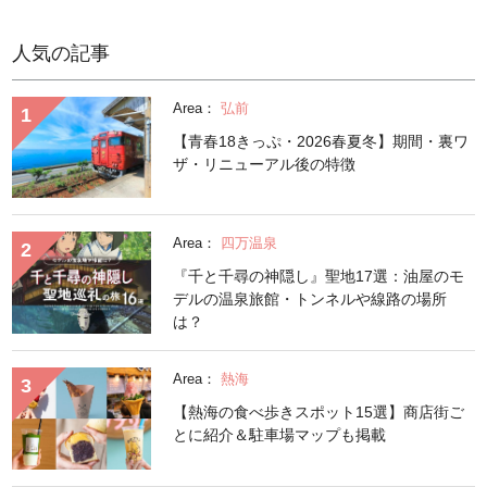
人気の記事
Area：
弘前
【青春18きっぷ・2026春夏冬】期間・裏ワ
ザ・リニューアル後の特徴
Area：
四万温泉
『千と千尋の神隠し』聖地17選：油屋のモ
デルの温泉旅館・トンネルや線路の場所
は？
Area：
熱海
【熱海の食べ歩きスポット15選】商店街ご
とに紹介＆駐車場マップも掲載