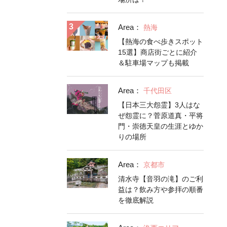
Area：
熱海
【熱海の食べ歩きスポット
15選】商店街ごとに紹介
＆駐車場マップも掲載
Area：
千代田区
【日本三大怨霊】3人はな
ぜ怨霊に？菅原道真・平将
門・崇徳天皇の生涯とゆか
りの場所
Area：
京都市
清水寺【音羽の滝】のご利
益は？飲み方や参拝の順番
を徹底解説