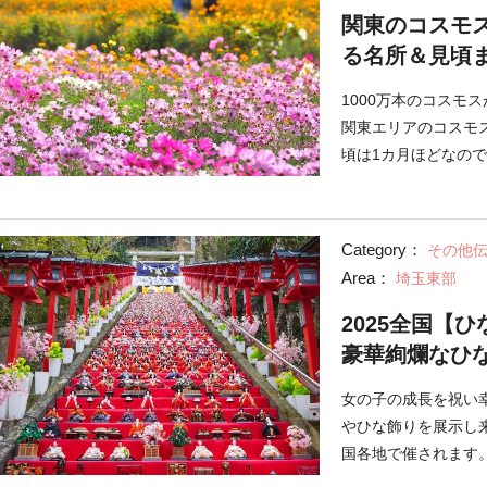
関東のコスモ
る名所＆見頃
1000万本のコスモ
関東エリアのコスモ
頃は1カ月ほどなの
Category：
その他
Area：
埼玉東部
2025全国【
豪華絢爛なひ
女の子の成長を祝い
やひな飾りを展示し
国各地で催されます