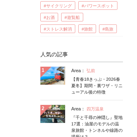
#サイクリング
#パワースポット
#お酒
#遊覧船
#ストレス解消
#旅館
#島旅
人気の記事
Area：
弘前
【青春18きっぷ・2026春
夏冬】期間・裏ワザ・リニ
ューアル後の特徴
Area：
四万温泉
『千と千尋の神隠し』聖地
17選：油屋のモデルの温
泉旅館・トンネルや線路の
場所は？