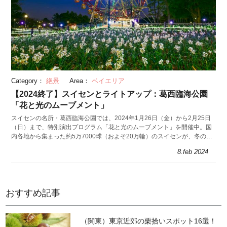
Category：
絶景
Area：
ベイエリア
【2024終了】スイセンとライトアップ：葛西臨海公園
「花と光のムーブメント」
スイセンの名所・葛西臨海公園では、2024年1月26日（金）から2月25日
（日）まで、特別演出プログラム「花と光のムーブメント」を開催中。国
内各地から集まった約5万7000球（およそ20万輪）のスイセンが、冬の園
内を美しく彩り、夜にはライトアップが
8.feb 2024
おすすめ記事
（関東）東京近郊の栗拾いスポット16選！