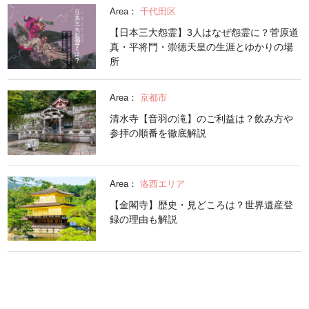
Area：
千代田区
【日本三大怨霊】3人はなぜ怨霊に？菅原道
真・平将門・崇徳天皇の生涯とゆかりの場
所
Area：
京都市
清水寺【音羽の滝】のご利益は？飲み方や
参拝の順番を徹底解説
Area：
洛西エリア
【金閣寺】歴史・見どころは？世界遺産登
録の理由も解説