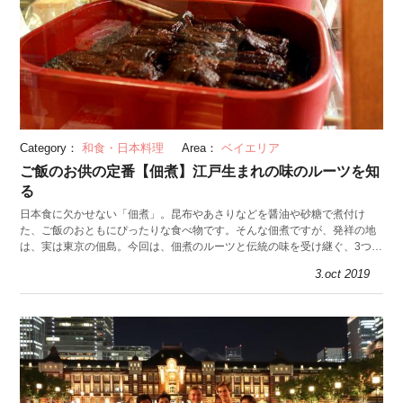
Category：
和食・日本料理
Area：
ベイエリア
ご飯のお供の定番【佃煮】江戸生まれの味のルーツを知
る
日本食に欠かせない「佃煮」。昆布やあさりなどを醤油や砂糖で煮付け
た、ご飯のおともにぴったりな食べ物です。そんな佃煮ですが、発祥の地
は、実は東京の佃島。今回は、佃煮のルーツと伝統の味を受け継ぐ、3つの
老舗のおすすめ佃煮を紹介します。
3.oct 2019