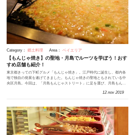
Category：
郷土料理
Area：
ベイエリア
【もんじゃ焼き】の聖地・月島でルーツを学ぼう！おす
すめ店舗も紹介！
東京都きっての下町グルメ「もんじゃ焼き」。江戸時代に誕生し、都内各
地で独自の発展を遂げてきました。もんじゃ焼きの聖地ともされている中
央区月島。今回は、「月島もんじゃストリート」に足を運び、月島もんじ
ゃのルーツや焼き方のコツをうかがっていきます。
12.nov 2019