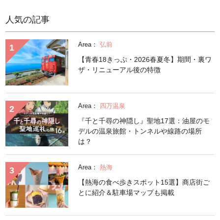
人気の記事
Area：
弘前
【青春18きっぷ・2026春夏冬】期間・裏ワ
ザ・リニューアル後の特徴
Area：
四万温泉
『千と千尋の神隠し』聖地17選：油屋のモ
デルの温泉旅館・トンネルや線路の場所
は？
Area：
熱海
【熱海の食べ歩きスポット15選】商店街ご
とに紹介＆駐車場マップも掲載