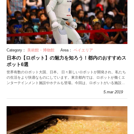
Category：
美術館・博物館
Area：
ベイエリア
日本の【ロボット】の魅力を知ろう！都内のおすすめス
ポット6選
世界有数のロボット大国、日本。 日々新しいロボットが開発され、私たち
の生活をより快適なものにしています。東京都内では、ロボットが働くエ
ンターテインメント施設やホテルも登場。今回は、ロボットがいる施設や
科学館などを紹介していきます。
5.mar 2019