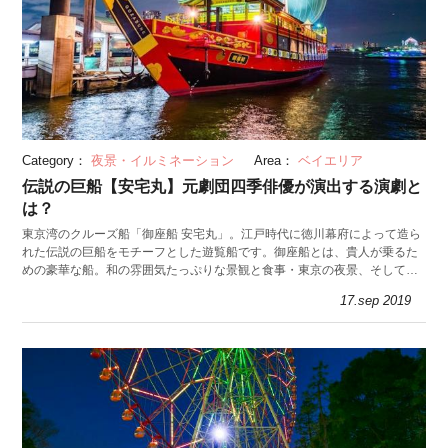
Category：
夜景・イルミネーション
Area：
ベイエリア
伝説の巨船【安宅丸】元劇団四季俳優が演出する演劇と
は？
東京湾のクルーズ船「御座船 安宅丸」。江戸時代に徳川幕府によって造ら
れた伝説の巨船をモチーフとした遊覧船です。御座船とは、貴人が乗るた
めの豪華な船。和の雰囲気たっぷりな景観と食事・東京の夜景、そしてプ
ロのパフォーマンス集団による演劇が大人気です。
17.sep 2019