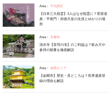
Area：
千代田区
【日本三大怨霊】3人はなぜ怨霊に？菅原道
真・平将門・崇徳天皇の生涯とゆかりの場
所
Area：
京都市
清水寺【音羽の滝】のご利益は？飲み方や
参拝の順番を徹底解説
Area：
洛西エリア
【金閣寺】歴史・見どころは？世界遺産登
録の理由も解説