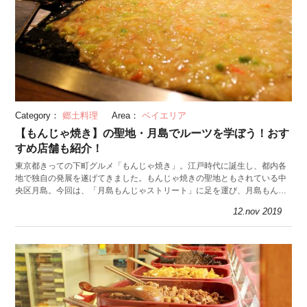
Category：
郷土料理
Area：
ベイエリア
【もんじゃ焼き】の聖地・月島でルーツを学ぼう！おす
すめ店舗も紹介！
東京都きっての下町グルメ「もんじゃ焼き」。江戸時代に誕生し、都内各
地で独自の発展を遂げてきました。もんじゃ焼きの聖地ともされている中
央区月島。今回は、「月島もんじゃストリート」に足を運び、月島もんじ
ゃのルーツや焼き方のコツをうかがっていきます。
12.nov 2019