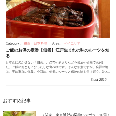
Category：
和食・日本料理
Area：
ベイエリア
ご飯のお供の定番【佃煮】江戸生まれの味のルーツを知
る
日本食に欠かせない「佃煮」。昆布やあさりなどを醤油や砂糖で煮付け
た、ご飯のおともにぴったりな食べ物です。そんな佃煮ですが、発祥の地
は、実は東京の佃島。今回は、佃煮のルーツと伝統の味を受け継ぐ、3つの
老舗のおすすめ佃煮を紹介します。
3.oct 2019
おすすめ記事
（関東）東京近郊の栗拾いスポット16選！