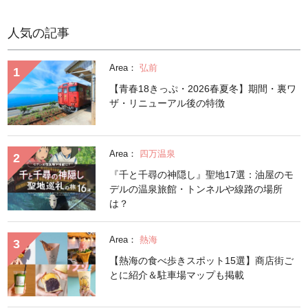
人気の記事
Area：
弘前
【青春18きっぷ・2026春夏冬】期間・裏ワ
ザ・リニューアル後の特徴
Area：
四万温泉
『千と千尋の神隠し』聖地17選：油屋のモ
デルの温泉旅館・トンネルや線路の場所
は？
Area：
熱海
【熱海の食べ歩きスポット15選】商店街ご
とに紹介＆駐車場マップも掲載