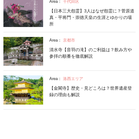
Area：
千代田区
【日本三大怨霊】3人はなぜ怨霊に？菅原道
真・平将門・崇徳天皇の生涯とゆかりの場
所
Area：
京都市
清水寺【音羽の滝】のご利益は？飲み方や
参拝の順番を徹底解説
Area：
洛西エリア
【金閣寺】歴史・見どころは？世界遺産登
録の理由も解説