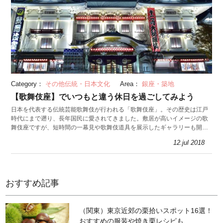
Category：
その他伝統・日本文化
Area：
銀座・築地
【歌舞伎座】でいつもと違う休日を過ごしてみよう
日本を代表する伝統芸能歌舞伎が行われる「歌舞伎座」。その歴史は江戸
時代にまで遡り、長年国民に愛されてきました。敷居が高いイメージの歌
舞伎座ですが、短時間の一幕見や歌舞伎道具を展示したギャラリーも開
催。今回は、初心者でも楽しめる歌舞伎座を紹介します。
12.jul 2018
おすすめ記事
（関東）東京近郊の栗拾いスポット16選！
おすすめの服装や焼き栗レシピも