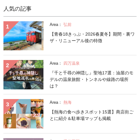
人気の記事
Area：
弘前
【青春18きっぷ・2026春夏冬】期間・裏ワ
ザ・リニューアル後の特徴
Area：
四万温泉
『千と千尋の神隠し』聖地17選：油屋のモ
デルの温泉旅館・トンネルや線路の場所
は？
Area：
熱海
【熱海の食べ歩きスポット15選】商店街ご
とに紹介＆駐車場マップも掲載