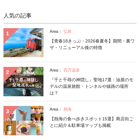
人気の記事
Area：
弘前
【青春18きっぷ・2026春夏冬】期間・裏ワ
ザ・リニューアル後の特徴
Area：
四万温泉
『千と千尋の神隠し』聖地17選：油屋のモ
デルの温泉旅館・トンネルや線路の場所
は？
Area：
熱海
【熱海の食べ歩きスポット15選】商店街ご
とに紹介＆駐車場マップも掲載