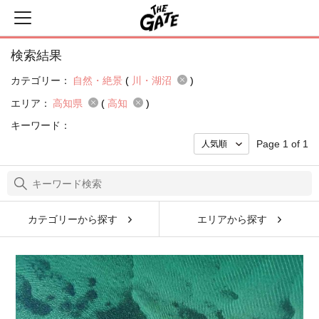
検索結果
カテゴリー：
自然・絶景
(
川・湖沼
)
エリア：
高知県
(
高知
)
キーワード：
Page 1 of 1
カテゴリーから探す
エリアから探す