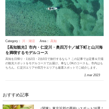
Category：
川・湖沼
Area：
高知
【高知観光】市内・仁淀川・奥四万十／城下町と山川海
を満喫するモデルコース
高知を日帰り・1泊2日・2泊3日で旅行するなら？ この記事では定番＆穴場
の観光スポットをモデルコースでお届け。車なしOKのコースも。市内はも
ちろん、仁淀川エリアや四万十エリアも厳選スポットでご紹介します。
1.mar 2023
おすすめ記事
（関東）東京近郊の栗拾いスポット16選！