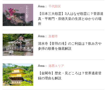
Area：
千代田区
【日本三大怨霊】3人はなぜ怨霊に？菅原道
真・平将門・崇徳天皇の生涯とゆかりの場
所
Area：
京都市
清水寺【音羽の滝】のご利益は？飲み方や
参拝の順番を徹底解説
Area：
洛西エリア
【金閣寺】歴史・見どころは？世界遺産登
録の理由も解説