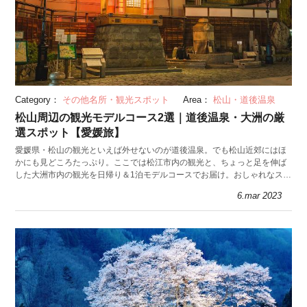
Category：
その他名所・観光スポット
Area：
松山・道後温泉
松山周辺の観光モデルコース2選｜道後温泉・大洲の厳
選スポット【愛媛旅】
愛媛県・松山の観光といえば外せないのが道後温泉。でも松山近郊にはほ
かにも見どころたっぷり。ここでは松江市内の観光と、ちょっと足を伸ば
した大洲市内の観光を日帰り＆1泊モデルコースでお届け。おしゃれなスポ
ットも穴場観光地もお見逃しなく。
6.mar 2023