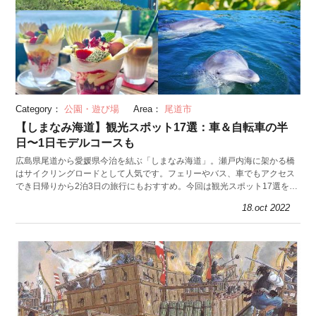
Category：
公園・遊び場
Area：
尾道市
【しまなみ海道】観光スポット17選：車＆自転車の半
日〜1日モデルコースも
広島県尾道から愛媛県今治を結ぶ「しまなみ海道」。瀬戸内海に架かる橋
はサイクリングロードとして人気です。フェリーやバス、車でもアクセス
でき日帰りから2泊3日の旅行にもおすすめ。今回は観光スポット17選をモ
デルコース風に紹介！
18.oct 2022