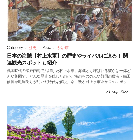
Category：
歴史
Area：
今治市
日本の海賊【村上水軍】の歴史やライバルに迫る！ 関
連観光スポットも紹介
戦国時代の瀬戸内海で活躍した村上水軍。海賊とも呼ばれる彼らは一体ど
んな集団で、どんな歴史を残したのか。海のもののふや戦国の猛者・織田
信長や毛利氏らが紡いだ時代を解説。今に残る村上水軍ゆかりのスポッ
ト・聖地もお見逃しなく！
21.sep 2022