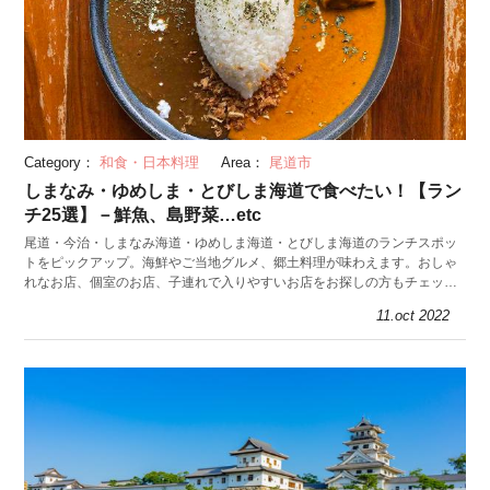
Category：
和食・日本料理
Area：
尾道市
しまなみ・ゆめしま・とびしま海道で食べたい！【ラン
チ25選】－鮮魚、島野菜…etc
尾道・今治・しまなみ海道・ゆめしま海道・とびしま海道のランチスポッ
トをピックアップ。海鮮やご当地グルメ、郷土料理が味わえます。おしゃ
れなお店、個室のお店、子連れで入りやすいお店をお探しの方もチェッ
ク。ドライブやサイクリング途中にもおすすめです。
11.oct 2022