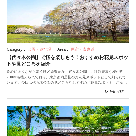
Category：
公園・遊び場
Area：
原宿・表参道
【代々木公園】で桜を楽しもう！おすすめお花見スポッ
トや見どころを紹介
都心にありながら驚くほど緑豊かな「代々木公園」。種類豊富な桜が約
700本も植えられており、東京都内屈指のお花見スポットとして知られて
います。今回は代々木公園の見どころやおすすめお花見スポット、注意点
を解説します。
18.feb 2021