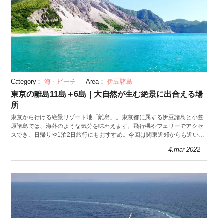
Category：
海・ビーチ
Area：
伊豆諸島
東京の離島11島＋6島｜大自然が生む絶景に出合える場
所
東京から行ける絶景リゾート地「離島」。東京都に属する伊豆諸島と小笠
原諸島では、海外のような気分を味わえます。飛行機やフェリーでアクセ
スでき、日帰りや1泊2日旅行にもおすすめ。今回は関東近郊からも近い島
13選を紹介します。
4.mar 2022