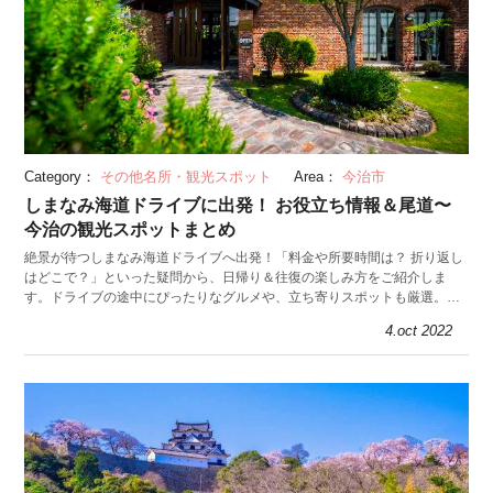
Category：
その他名所・観光スポット
Area：
今治市
しまなみ海道ドライブに出発！ お役立ち情報＆尾道〜
今治の観光スポットまとめ
絶景が待つしまなみ海道ドライブへ出発！「料金や所要時間は？ 折り返し
はどこで？」といった疑問から、日帰り＆往復の楽しみ方をご紹介しま
す。ドライブの途中にぴったりなグルメや、立ち寄りスポットも厳選。今
治発でも尾道発でも役立つ情報をお届けします。
4.oct 2022