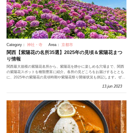
Category：
神社・寺
Area：
京都市
関西【紫陽花の名所35選】2025年の見頃＆紫陽花まつ
り情報
関西最大規模の紫陽花名所から、紫陽花を静かに楽しめる穴場まで、関西
の紫陽花スポットを種類豊富に紹介。各所の見どころをお届けするととも
に、2025年の紫陽花の見頃時期や紫陽花祭り開催状況も併記します。ぜひ
2025年の紫陽花観賞にご利用ください。
13.jun 2023