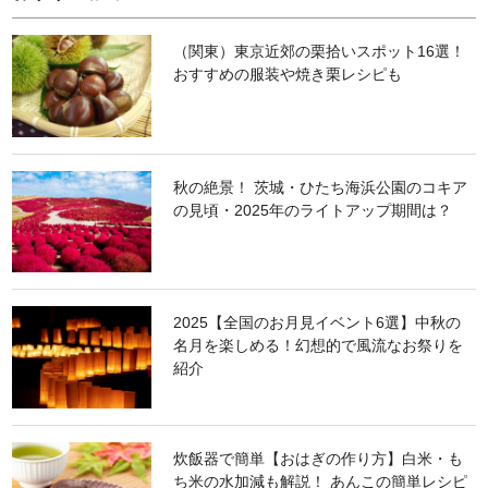
（関東）東京近郊の栗拾いスポット16選！
おすすめの服装や焼き栗レシピも
秋の絶景！ 茨城・ひたち海浜公園のコキア
の見頃・2025年のライトアップ期間は？
2025【全国のお月見イベント6選】中秋の
名月を楽しめる！幻想的で風流なお祭りを
紹介
炊飯器で簡単【おはぎの作り方】白米・も
ち米の水加減も解説！ あんこの簡単レシピ