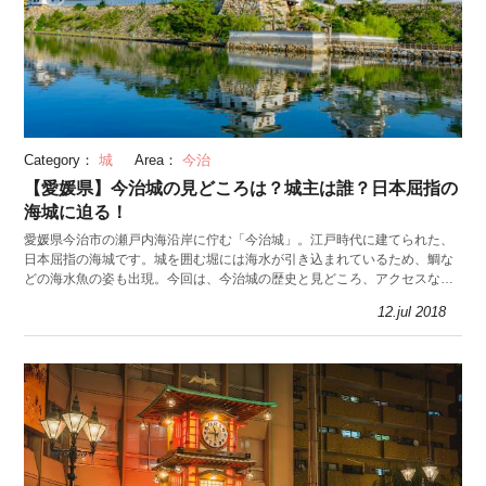
Category：
城
Area：
今治
【愛媛県】今治城の見どころは？城主は誰？日本屈指の
海城に迫る！
愛媛県今治市の瀬戸内海沿岸に佇む「今治城」。江戸時代に建てられた、
日本屈指の海城です。城を囲む堀には海水が引き込まれているため、鯛な
どの海水魚の姿も出現。今回は、今治城の歴史と見どころ、アクセスなど
の観光情報をご案内します。
12.jul 2018