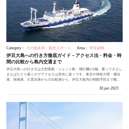
Category：
その他名所・観光スポット
Area：
伊豆諸島
伊豆大島への行き方徹底ガイド－アクセス法・料金・時
間の比較から島内交通まで
伊豆大島への行き方は大型客船・ジェット船・飛行機の3種。乗ってさえし
まえばたどり着くのでアクセスは意外に楽々です。東京や神奈川県・横浜
港、熱海港、久里浜港からの出航便から、伊豆大島内の移動手段まで幅広
く解説します。
30.jan 2023