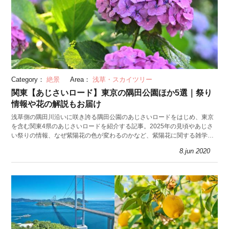
Category：
絶景
Area：
浅草・スカイツリー
関東【あじさいロード】東京の隅田公園ほか5選｜祭り
情報や花の解説もお届け
浅草側の隅田川沿いに咲き誇る隅田公園のあじさいロードをはじめ、東京
を含む関東4県のあじさいロードを紹介する記事。2025年の見頃やあじさ
い祭りの情報、なぜ紫陽花の色が変わるのかなど、紫陽花に関する雑学も
掲載しています。
8.jun 2020