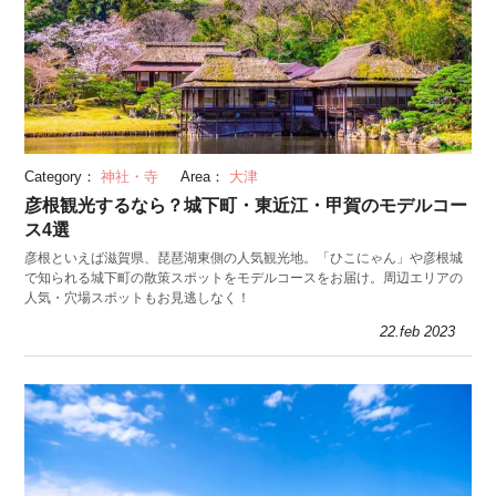
Category：
神社・寺
Area：
大津
彦根観光するなら？城下町・東近江・甲賀のモデルコー
ス4選
彦根といえば滋賀県、琵琶湖東側の人気観光地。「ひこにゃん」や彦根城
で知られる城下町の散策スポットをモデルコースをお届け。周辺エリアの
人気・穴場スポットもお見逃しなく！
22.feb 2023