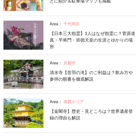
とに紹介＆駐車場マップも掲載
Area：
千代田区
【日本三大怨霊】3人はなぜ怨霊に？菅原道
真・平将門・崇徳天皇の生涯とゆかりの場
所
Area：
京都市
清水寺【音羽の滝】のご利益は？飲み方や
参拝の順番を徹底解説
Area：
洛西エリア
【金閣寺】歴史・見どころは？世界遺産登
録の理由も解説