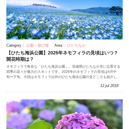
Category：
公園・遊び場
Area：
ひたちなか
【ひたち海浜公園】2026年ネモフィラの見頃はいつ？
開花時期は？
ネモフィラで有名な「ひたち海浜公園」。茨城県ひたちなか市に位置する
四季の花々が魅力のスポットです。2026年のネモフィラの見頃は4月中
旬〜下旬。今回はネモフィラ以外のひたち海浜公園の見どころも紹介しま
す。
12.jul 2018