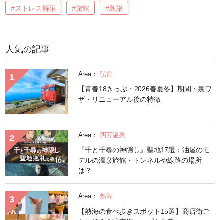
#ストレス解消
#旅館
#島旅
人気の記事
Area：
弘前
【青春18きっぷ・2026春夏冬】期間・裏ワ
ザ・リニューアル後の特徴
Area：
四万温泉
『千と千尋の神隠し』聖地17選：油屋のモ
デルの温泉旅館・トンネルや線路の場所
は？
Area：
熱海
【熱海の食べ歩きスポット15選】商店街ご