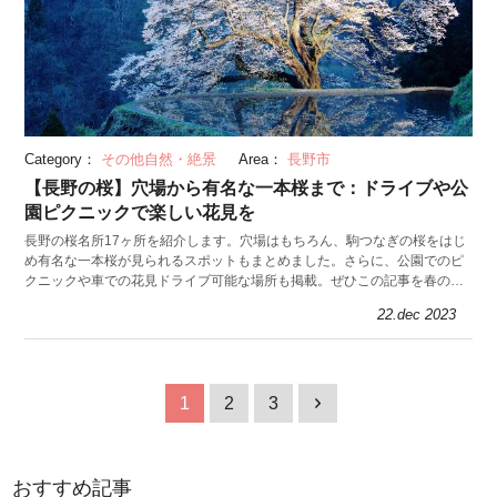
Category：
その他自然・絶景
Area：
長野市
【長野の桜】穴場から有名な一本桜まで：ドライブや公
園ピクニックで楽しい花見を
長野の桜名所17ヶ所を紹介します。穴場はもちろん、駒つなぎの桜をはじ
め有名な一本桜が見られるスポットもまとめました。さらに、公園でのピ
クニックや車での花見ドライブ可能な場所も掲載。ぜひこの記事を春のお
出かけの参考にしてくださいね。
22.dec 2023
1
2
3
1
おすすめ記事