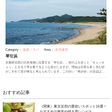
Category：
温泉・スパ
Area：
京丹後市
琴引浜
京都府北部の日本海側に位置する「琴引浜」。砂の上を歩くと「キュッキ
ュッ」とまるで琴を奏でるような音がしますが、理由は石英を多く含む砂
がこすれて音が鳴ると考えられています。この白い「鳴き砂」の浜辺は約
1.8kmにわたって続いており、国指定の名勝および天然記念物に指定され
ています。 波消しブロックなどの構造物がなく、自然のままの美しい景観
が保たれていることから、京都府の「自然二百選」や「日本の渚百選」な
どにも選ばれている景勝地です。 近くにある「琴引浜鳴き砂文化館」で
おすすめ記事
は、鳴き砂の仕組みについて学ぶこともできます。
（関東）東京近郊の栗拾いスポット16選！
おすすめの服装や焼き栗レシピも