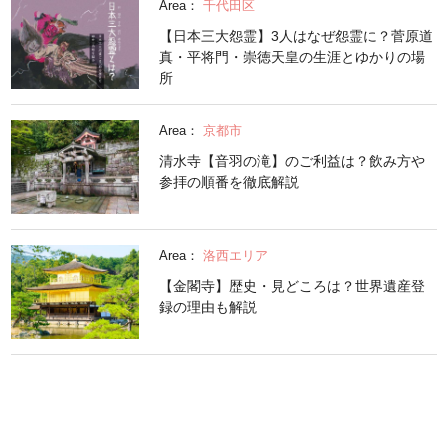
Area：
千代田区
【日本三大怨霊】3人はなぜ怨霊に？菅原道
真・平将門・崇徳天皇の生涯とゆかりの場
所
Area：
京都市
清水寺【音羽の滝】のご利益は？飲み方や
参拝の順番を徹底解説
Area：
洛西エリア
【金閣寺】歴史・見どころは？世界遺産登
録の理由も解説