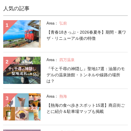
人気の記事
Area：
弘前
【青春18きっぷ・2026春夏冬】期間・裏ワ
ザ・リニューアル後の特徴
Area：
四万温泉
『千と千尋の神隠し』聖地17選：油屋のモ
デルの温泉旅館・トンネルや線路の場所
は？
Area：
熱海
【熱海の食べ歩きスポット15選】商店街ご
とに紹介＆駐車場マップも掲載