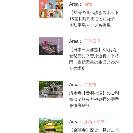
Area：
熱海
【熱海の食べ歩きスポット
15選】商店街ごとに紹介
＆駐車場マップも掲載
Area：
千代田区
【日本三大怨霊】3人はな
ぜ怨霊に？菅原道真・平将
門・崇徳天皇の生涯とゆか
りの場所
Area：
京都市
清水寺【音羽の滝】のご利
益は？飲み方や参拝の順番
を徹底解説
Area：
洛西エリア
【金閣寺】歴史・見どころ