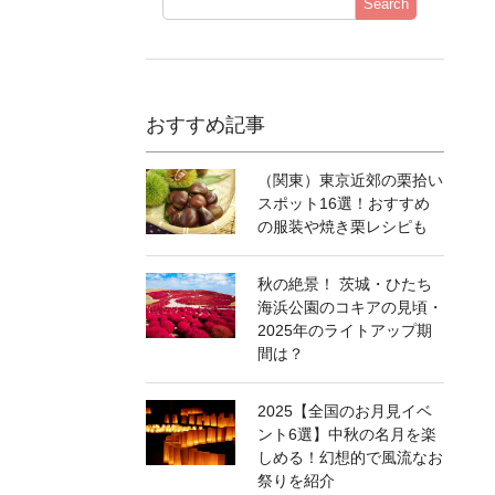
Search
おすすめ記事
（関東）東京近郊の栗拾い
スポット16選！おすすめ
の服装や焼き栗レシピも
秋の絶景！ 茨城・ひたち
海浜公園のコキアの見頃・
2025年のライトアップ期
間は？
2025【全国のお月見イベ
ント6選】中秋の名月を楽
しめる！幻想的で風流なお
祭りを紹介