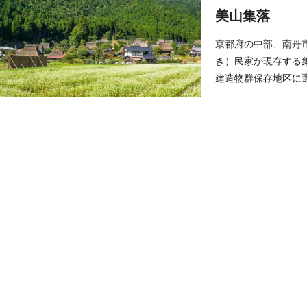
美山集落
京都府の中部、南丹
き）民家が現存する集
建造物群保存地区に選
葺屋根。日本の原風
資料館」では、地区
具を展示。かつての
ェや民宿が営業して
きます。 毎年春と
っかけに始まった地
水される光景を楽し
想いが見て取れます