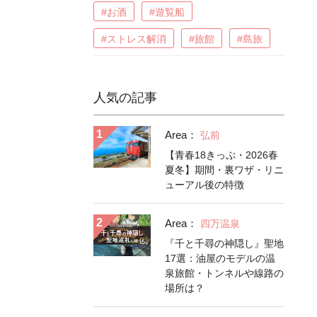
#お酒
#遊覧船
#ストレス解消
#旅館
#島旅
人気の記事
Area：
弘前
【青春18きっぷ・2026春
夏冬】期間・裏ワザ・リニ
ューアル後の特徴
Area：
四万温泉
『千と千尋の神隠し』聖地
17選：油屋のモデルの温
泉旅館・トンネルや線路の
場所は？