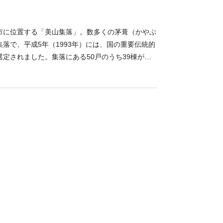
市に位置する「美山集落」。数多くの茅葺（かやぶ
落で、平成5年（1993年）には、国の重要伝統的
定されました。集落にある50戸のうち39棟が茅
景を残す数少ない場所です。 集落内の「美山民俗
内から提供された200点以上の古い農機具や生活道
生活に触れてみてはいかがでしょうか。また、カフ
いるため、食事はもちろん泊りがけで集落を満喫で
秋には、過去に美山民俗資料館が焼失したことをき
域住民の火災予防講習が行われます。茅葺屋根が放
むのはもちろん、文化財を火災から守る地域住民の
。