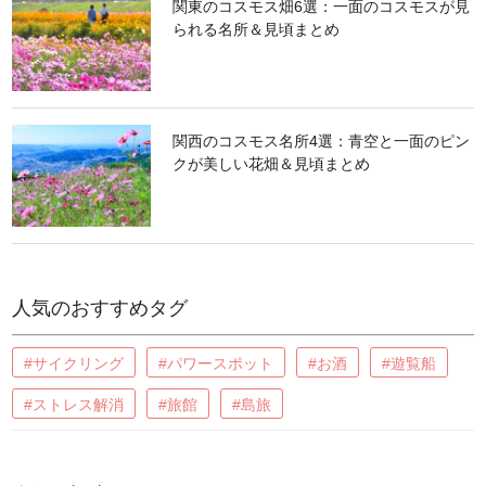
関東のコスモス畑6選：一面のコスモスが見
られる名所＆見頃まとめ
関西のコスモス名所4選：青空と一面のピン
クが美しい花畑＆見頃まとめ
人気のおすすめタグ
#サイクリング
#パワースポット
#お酒
#遊覧船
#ストレス解消
#旅館
#島旅