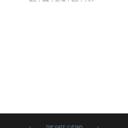
観光
体験
買い物
宿泊
グルメ
THE GATE 公式SNS