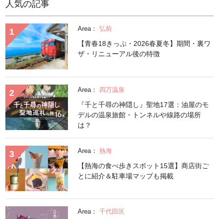
人気の記事
Area：
弘前
【青春18きっぷ・2026春夏冬】期間・裏ワ
ザ・リニューアル後の特徴
Area：
四万温泉
『千と千尋の神隠し』聖地17選：油屋のモ
デルの温泉旅館・トンネルや線路の場所
は？
Area：
熱海
【熱海の食べ歩きスポット15選】商店街ご
とに紹介＆駐車場マップも掲載
Area：
千代田区