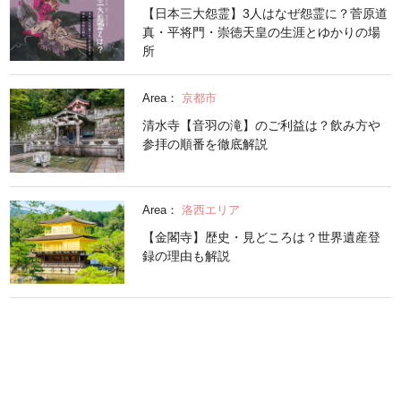
【日本三大怨霊】3人はなぜ怨霊に？菅原道
真・平将門・崇徳天皇の生涯とゆかりの場
所
Area：
京都市
清水寺【音羽の滝】のご利益は？飲み方や
参拝の順番を徹底解説
Area：
洛西エリア
【金閣寺】歴史・見どころは？世界遺産登
録の理由も解説