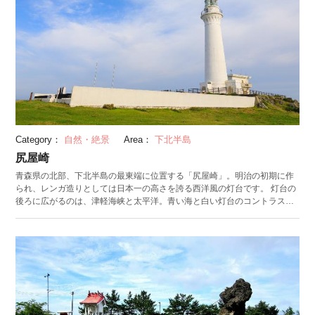
Category：
自然・絶景
Area：
下北半島
尻屋崎
青森県の北部、下北半島の最東端に位置する「尻屋崎」。明治の初期に作
られ、レンガ造りとしては日本一の高さを誇る西洋風の灯台です。 灯台の
後ろに広がるのは、津軽海峡と太平洋。青い海と白い灯台のコントラスト
は、まさに絶景です。夏と秋には、イカ漁船による漁（いさ）り火が見ら
れます。寒立馬（かんだちめ）の放牧も見どころの一つです。寒立馬は極
寒に耐える持久力を持つ馬。春から秋にかけて放牧されていて、牧歌的な
雰囲気を味わえます。 周辺には、ヒバの埋没林があります。特殊な環境が
生み出した砂丘から木々が突き出している不思議なスポット。また、「野
牛川（のうしがわ）レストハウス」では、休憩に加え、展望台で雄大な景
色を楽しむこともできます。