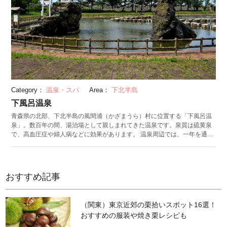
Category：
温泉・スパ
Area：
下北半島
下風呂温泉
青森県の北部、下北半島の風間浦（かざまうら）村に位置する「下風呂温
泉」。数百年の間、湯治場として親しまれてきた温泉です。泉質は硫黄泉
で、高血圧症や婦人病などに効果があります。 温泉周辺では、一年を通し
て様々なイベントが開催されています。8月には、大漁を願う「下風呂龍神
祭」。9月には「大石神社祭典」、10月には「稲荷神社祭典」が行われま
す。2月上旬から3月下旬にかけてが開催される「布海苔採り体験ツアー」
は、募集枠がすぐ埋まってしまうほどの、冬場の人気ツアーです。 下風呂
おすすめ記事
温泉の観光拠点となっているのが「海峡いさりび公園」。潮の干満を利用
して公園内にある内海に、海水を引きこむように作られています。園内に
は、青森県の対岸に位置する北海道が望むことができる展望台や、下風呂
（関東）東京近郊の栗拾いスポット16選！
温泉が舞台となった小説「海峡」の文学碑、同志社大学の創始者・新島襄
おすすめの服装や焼き栗レシピも
（にいじまじょう）の寄港記念碑が建てられています。