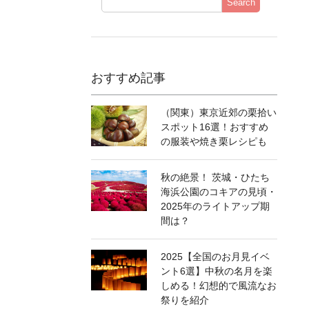
Search
おすすめ記事
（関東）東京近郊の栗拾い
スポット16選！おすすめ
の服装や焼き栗レシピも
秋の絶景！ 茨城・ひたち
海浜公園のコキアの見頃・
2025年のライトアップ期
間は？
2025【全国のお月見イベ
ント6選】中秋の名月を楽
しめる！幻想的で風流なお
祭りを紹介