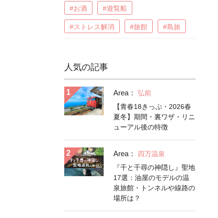
#お酒
#遊覧船
#ストレス解消
#旅館
#島旅
人気の記事
Area：
弘前
【青春18きっぷ・2026春
夏冬】期間・裏ワザ・リニ
ューアル後の特徴
Area：
四万温泉
『千と千尋の神隠し』聖地
17選：油屋のモデルの温
泉旅館・トンネルや線路の
場所は？