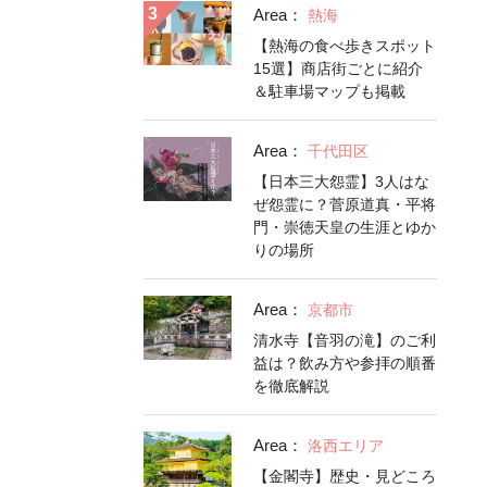
Area：
熱海
【熱海の食べ歩きスポット
15選】商店街ごとに紹介
＆駐車場マップも掲載
Area：
千代田区
【日本三大怨霊】3人はな
ぜ怨霊に？菅原道真・平将
門・崇徳天皇の生涯とゆか
りの場所
Area：
京都市
清水寺【音羽の滝】のご利
益は？飲み方や参拝の順番
を徹底解説
Area：
洛西エリア
【金閣寺】歴史・見どころ