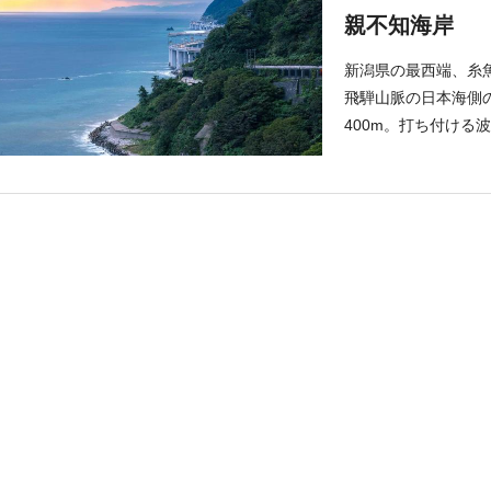
親不知海岸
新潟県の最西端、糸
飛騨山脈の日本海側の
400m。打ち付ける
といわれてきました。
架かる海上高架橋か
す。2014年には「
指定されました。 親
原石が点在している「
に、この場所にある
め、持ち出すことは