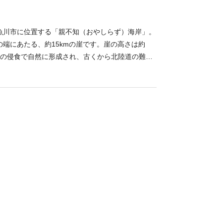
魚川市に位置する「親不知（おやしらず）海岸」。
端にあたる、約15kmの崖です。崖の高さは約
波の侵食で自然に形成され、古くから北陸道の難所
1988年開通した北陸自動車道の親不知IC付近に
らは、日本海と親不知海岸を一望することができま
おくのほそ道の風景地親しらず」として国の名勝に
不知海岸から南へ約15km進んだ場所には、翡翠の
ヒスイ渓」があります。1957年（昭和32年）
翡翠は国の天然記念物に指定されました。そのた
禁止されているのでご注意ください。