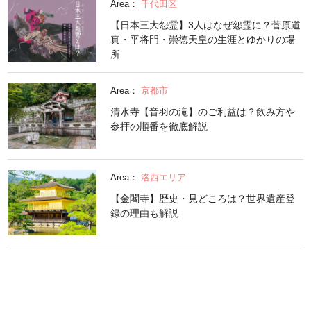
Area：
千代田区
【日本三大怨霊】3人はなぜ怨霊に？菅原道
真・平将門・崇徳天皇の生涯とゆかりの場
所
Area：
京都市
清水寺【音羽の滝】のご利益は？飲み方や
参拝の順番を徹底解説
Area：
洛西エリア
【金閣寺】歴史・見どころは？世界遺産登
録の理由も解説