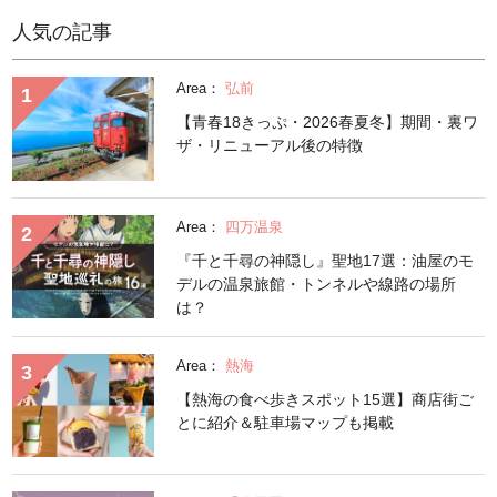
人気の記事
Area：
弘前
【青春18きっぷ・2026春夏冬】期間・裏ワ
ザ・リニューアル後の特徴
Area：
四万温泉
『千と千尋の神隠し』聖地17選：油屋のモ
デルの温泉旅館・トンネルや線路の場所
は？
Area：
熱海
【熱海の食べ歩きスポット15選】商店街ご
とに紹介＆駐車場マップも掲載