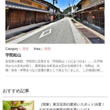
Category：
歴史
Area：
檀原
宇陀松山
奈良県の東部、宇陀市に位置する「宇陀松山（うだまつやま）」。江戸時
代からの文化が続く、風情溢れる町並みが広がる地域です。当時は、京
都・奈良・伊勢をつなぐ交通の要として栄えていました。 この地域の町家
の特徴は、｢間口が広いこと｣と｢格子戸の種類が多いこと｣。1軒ずつ確認し
ながらゆっくり散策すると、特徴がよくわかるそうです。 酒蔵や醤油蔵、
和菓子屋が点在しているため、地域の特産品を食べ歩きもオススメ。なか
でも、宇陀松山の名産品として有名なのが｢吉野本葛（よしのほんく
おすすめ記事
ず）｣。豆腐や葛餅、葛饅頭などに使われ、小麦粉にも代用される上質な粉
原料として知られています。 全国有数のダリア球根生産地である宇陀市で
は、毎年10月に「宇陀松山華小路」を開催。路地に色とりどりのダリアが
（関東）東京近郊の栗拾いスポット16選！
咲き誇り、古き良き町並みの情緒とダリアの華やかさが美しいコラボレー
おすすめの服装や焼き栗レシピも
ションを演出します。