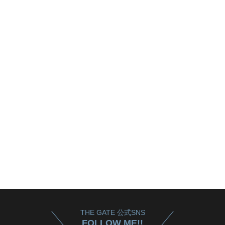
THE GATE 公式SNS
FOLLOW ME!!