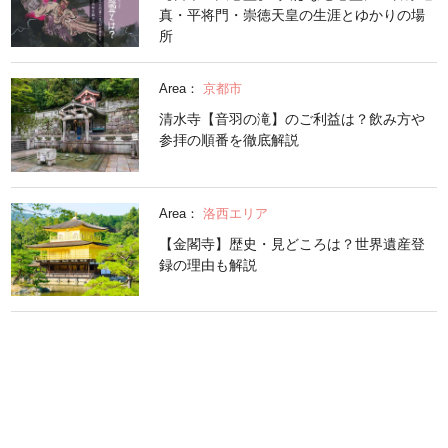
真・平将門・崇徳天皇の生涯とゆかりの場
所
Area：
京都市
清水寺【音羽の滝】のご利益は？飲み方や
参拝の順番を徹底解説
Area：
洛西エリア
【金閣寺】歴史・見どころは？世界遺産登
録の理由も解説