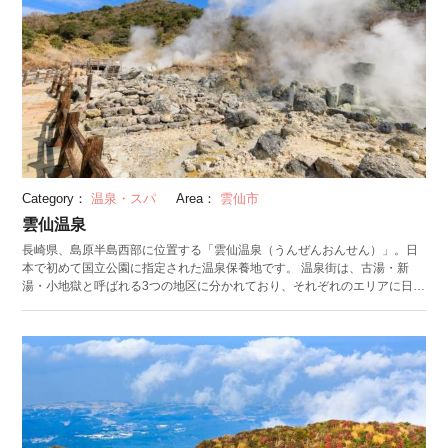
Category：
温泉・スパ
Area：
雲仙市
雲仙温泉
長崎県、島原半島西部に位置する「雲仙温泉（うんぜんおんせん）」。日
本で初めて国立公園に指定された温泉保養地です。 温泉街は、古湯・新
湯・小地獄と呼ばれる3つの地区に分かれており、それぞれのエリアに日帰
り温泉施設から豪華な旅館まで軒を連ねています。 雲仙温泉の特徴は硫黄
を含んだ強い酸性のお湯。神経痛や皮膚病への効能があり、お肌を潤す美
肌効果も期待できます。 見どころは温泉の湯けむりが漂う「雲仙地獄」。
至る所から高温の温泉と噴気が激しく噴出している様子は、まさに地獄の
景色を映し出しているかのようです。休憩所「雲仙地獄茶屋」には、地熱
を足で体感できる「雲仙地獄足蒸し」スポットなどが設けられています。
雲仙地獄の湯けむりで蒸した熱々の温泉たまごをいただきながら、雲仙温
泉街のメインスポットを楽しんでみてはいかがでしょうか。