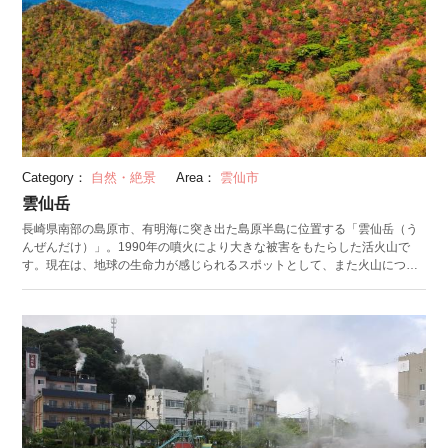
Category：
自然・絶景
Area：
雲仙市
雲仙岳
長崎県南部の島原市、有明海に突き出た島原半島に位置する「雲仙岳（う
んぜんだけ）」。1990年の噴火により大きな被害をもたらした活火山で
す。現在は、地球の生命力が感じられるスポットとして、また火山につい
て学べる場所として再生しています。 山頂近くの「妙見岳展望所」から
は、有明海や天草諸島、そして噴火の際に誕生した「平成新山」といった
ダイナミックな絶景を楽しめます。 雲仙ロープウェイを利用すれば、紅葉
の季節に、真っ赤に染まった山肌の上を優雅に空中散歩できます。また、
年に一度「雲仙仁田峠プレミアムナイト」と題し、夜間運行を実施。満点
の星空と島原や天草の夜景を贅沢に味わえます。雲仙岳の上にある雲仙温
泉郷と、山の麓の海沿いにある小浜温泉郷、湯量の豊富な二つの温泉も併
せて訪れてみては。