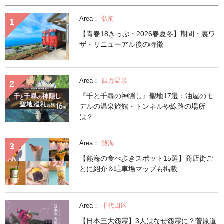
Area：
弘前
【青春18きっぷ・2026春夏冬】期間・裏ワ
ザ・リニューアル後の特徴
Area：
四万温泉
『千と千尋の神隠し』聖地17選：油屋のモ
デルの温泉旅館・トンネルや線路の場所
は？
Area：
熱海
【熱海の食べ歩きスポット15選】商店街ご
とに紹介＆駐車場マップも掲載
Area：
千代田区
【日本三大怨霊】3人はなぜ怨霊に？菅原道