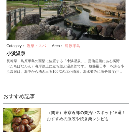
Category：
温泉・スパ
Area：
島原半島
小浜温泉
長崎県、島原半島の西部に位置する「小浜温泉」。雲仙岳麓にある橘湾
（たちばなわん）海岸線上に立ち並ぶ温泉郷です。 放熱量日本一を誇る小
浜温泉は、海中から湧き出る105℃の塩化物泉。海水並みに塩分濃度が高
いため湯冷めしにくく、殺菌効果があるのが特徴です。リウマチや神経痛
に効果が期待され、古くから湯治場として栄えた地でもあります。 小浜温
泉観光協会では「小浜のゆめぐり札」が購入可能。立ち寄り湯として登録
されている入浴施設から、4軒の温泉を利用できます。橘湾海中に30カ所
おすすめ記事
もの源泉を持つ小浜温泉を存分に満喫しましょう。夕刻には波の穏やかな
橘湾から夕日の絶景が展望でき、温泉と共に日常の疲れを洗い流してくれ
ますよ。 数ある入浴施設の中でも有名なのが、源泉温度の105℃から由来
（関東）東京近郊の栗拾いスポット16選！
する足湯施設「ほっとふっと105」。日本一長い足湯として知られていま
おすすめの服装や焼き栗レシピも
す。温泉と共に楽しみたい地元グルメとしては、魚介出汁に海鮮の具がた
っぷり入った小浜ちゃんぽんが人気。ほとんどのお寿司屋さんに小浜ちゃ
んぽんと握り寿司のセットが用意されているほど、小浜で愛される逸品で