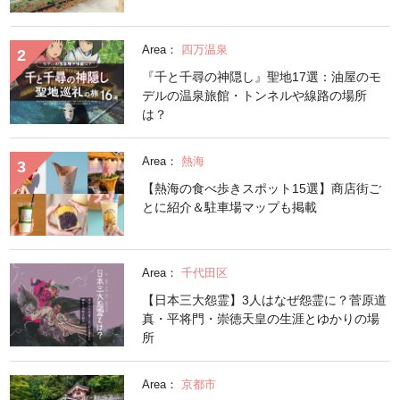
Area：
四万温泉
『千と千尋の神隠し』聖地17選：油屋のモ
デルの温泉旅館・トンネルや線路の場所
は？
Area：
熱海
【熱海の食べ歩きスポット15選】商店街ご
とに紹介＆駐車場マップも掲載
Area：
千代田区
【日本三大怨霊】3人はなぜ怨霊に？菅原道
真・平将門・崇徳天皇の生涯とゆかりの場
所
Area：
京都市