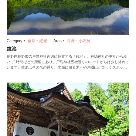
Category：
自然・絶景
Area：
長野・小布施
鏡池
長野県長野市の戸隠神社近辺に位置する「鏡池」。戸隠神社の中社から歩
いて1時間ほどの距離にあり、戸隠神社五社巡りのルートからは少し外れて
います。鏡池はその名の通り、水面に映る木々や戸隠山が美しくスポット
で、四季折々で姿を変えますが、特に人気があるのが秋。池の周りの木々
や背後にそびえ立つ戸隠山が紅葉し、それが鏡池に映し出された光景は圧
巻です。空気が澄んでいる朝のほうが、くっきりと水面に映る様子が見ら
れます。