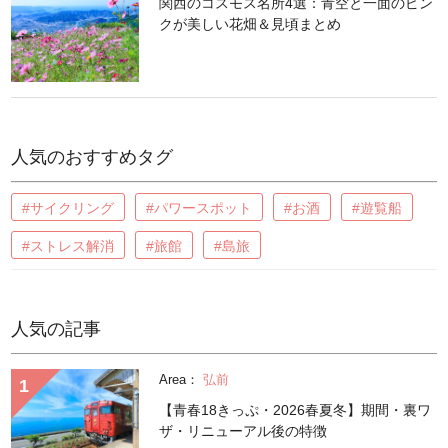
関西のコスモス名所4選：青空と一面のピン
クが美しい花畑＆見頃まとめ
人気のおすすめタグ
#サイクリング
#パワースポット
#お酒
#遊覧船
#ストレス解消
#旅館
#島旅
人気の記事
Area：
弘前
【青春18きっぷ・2026春夏冬】期間・裏ワ
ザ・リニューアル後の特徴