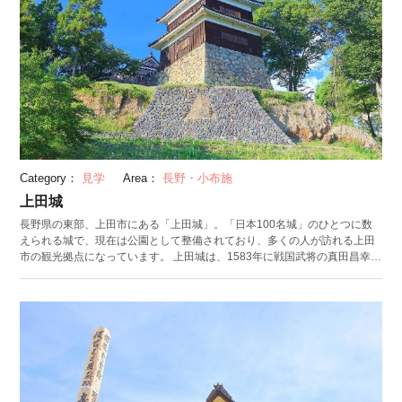
Category：
見学
Area：
長野・小布施
上田城
長野県の東部、上田市にある「上田城」。「日本100名城」のひとつに数
えられる城で、現在は公園として整備されており、多くの人が訪れる上田
市の観光拠点になっています。 上田城は、1583年に戦国武将の真田昌幸に
よって築城。徳川軍から2度攻められますが、どちらも少ない戦力で撃退し
た歴史をもつ難攻不落の城として知られています。関ヶ原の戦い後に取り
壊されますが、西櫓は江戸時代からそのまま残る貴重な建物です。 上田城
跡を訪れた際にあわせて楽しみたいのが、VR技術を利用して江戸時代の上
田城を見ることができる「VR上田城」アプリ。スマホやタブレットにダウ
ンロードすれば、当時と現在の上田城を見比べることができますよ。 上田
城では、季節ごとにイベントを多く開催。なかでも春の上田城千本桜まつ
り、秋の上田城けやき並木紅葉まつりでは、美しい自然と城のコラボレー
ションが楽しめます。