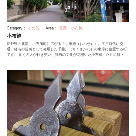
Category：
その他
Area：
長野・小布施
小布施
長野県の北部、小布施町に広がる「小布施（おぶせ）」。江戸時代に交
通、経済の要所として発展した千曲川（ちくまがわ）の東岸に位置する町
です。 多くの人が行き交い、独自の文化が花開いた小布施。浮世絵師・葛
飾北斎（かつしかほくさい）や俳人・小林一茶（いっさ）をはじめとする
多くの文人や芸術家が足を運び、町に魅了されたといわれています。現在
も文化が息づく小布施には10軒以上の美術館が開かれており、その内の一
つ「北斎館」では、葛飾北斎が小布施で描いたとされる貴重な肉筆画や書
簡が展示されています。 小布施の特産品として、栗が有名です。町には栗
をふんだんに使用したグルメを堪能できるカフェやレストランが点在して
います。モンブランを目当てに訪れる観光客も多く、カフェには行列がで
きることも。栗おこわや栗どら焼きはお土産にぴったりです。