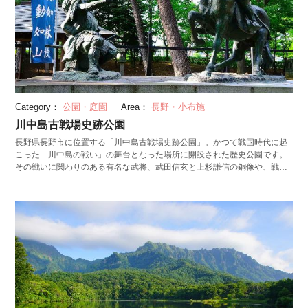
Category：
公園・庭園
Area：
長野・小布施
川中島古戦場史跡公園
長野県長野市に位置する「川中島古戦場史跡公園」。かつて戦国時代に起
こった「川中島の戦い」の舞台となった場所に開設された歴史公園です。
その戦いに関わりのある有名な武将、武田信玄と上杉謙信の銅像や、戦い
を記した展示、上杉謙信が武田信玄に七つの傷を負わせた「三太刀七太刀
の跡」など、歴史を感じられます。また、12,000㎡を誇る広大な園内に
は、芝生広場や自然石が置かれた小川、春には桜の名所にもなり、のどか
な自然が多い場所でもあります。