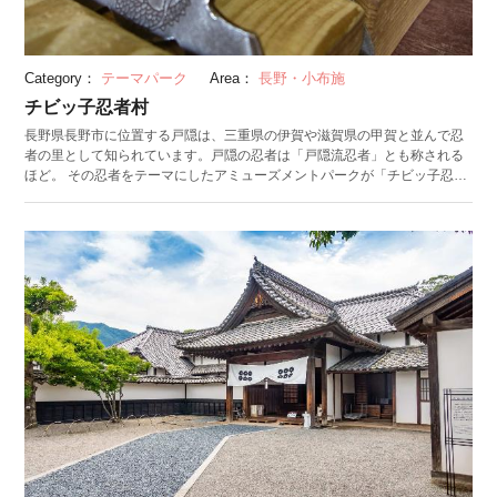
Category：
テーマパーク
Area：
長野・小布施
チビッ子忍者村
長野県長野市に位置する戸隠は、三重県の伊賀や滋賀県の甲賀と並んで忍
者の里として知られています。戸隠の忍者は「戸隠流忍者」とも称される
ほど。 その忍者をテーマにしたアミューズメントパークが「チビッ子忍者
村」です。実際に忍者の服を着用して園内を回ることができます（大人:
800円、子供: 400円）。手裏剣投げや吹き矢、忍者修行が詰まったアスレ
チックのほか、戸隠流忍法の修行を積んだ忍者たちによる忍者ショーも開
催され、子供から大人まで楽しめるテーマパークです。