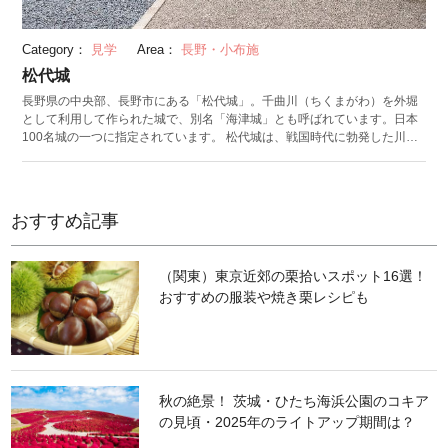
Category：
見学
Area：
長野・小布施
松代城
長野県の中央部、長野市にある「松代城」。千曲川（ちくまがわ）を外堀
として利用して作られた城で、別名「海津城」とも呼ばれています。日本
100名城の一つに指定されています。 松代城は、戦国時代に勃発した川中
島合戦で武田氏側の拠点にするため築城されました。自然を要塞として利
用した守りの固い城として知られており、江戸時代には松代藩主である真
田家の居城となります。明治時代に城は取り壊されましたが、1981年には
国の史跡に指定。1995年からは櫓門（やぐらもん）や石垣などを修理・復
おすすめ記事
元し、元の姿に近い状態に生まれ変わったことで、当時の建築技術や景観
に思いをはせることができます。 近くには「真田宝物館」があり、貴重な
資料の展示やイベントを行っています。また、周辺は江戸時代の街並みが
（関東）東京近郊の栗拾いスポット16選！
残っており、城下町の雰囲気のなかで散策できます。
おすすめの服装や焼き栗レシピも
秋の絶景！ 茨城・ひたち海浜公園のコキア
の見頃・2025年のライトアップ期間は？