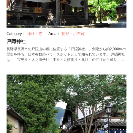
Category：
神社・寺
Area：
長野・小布施
戸隠神社
長野県長野市の戸隠山の麓に位置する「戸隠神社」。創建から約2,000年の
歴史を持ち、日本有数のパワースポットとして知られています。 戸隠神社
は、「宝光社・火之御子社・中社・九頭龍社・奥社」の五社から成り、そ
の五社を巡るコースが人気です。中社から奥社の間にある約500mの杉並木
は、樹齢400年を超える杉に圧倒されます。 道中には戸隠名物の「戸隠そ
ば」のお店が立ち並び、塩で味わう戸隠ならではの食べ方で、そば本来の
甘みや香りを楽しみながら食べられます。