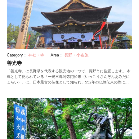
Category：
神社・寺
Area：
長野・小布施
善光寺
「善光寺」は長野県を代表する観光地の一つで、長野市に位置します。 本
尊として祀られている「一光三尊阿弥陀如来（いっこうさんぞんあみだに
ょらい）」は、日本最古の仏像として知られ、552年の仏教伝来の際に伝
わってきたものです。 1400年もの歴史をもち、お寺としては珍しく無宗派
でもあるので、古くから多くの信仰を集めてきた善光寺。真っ暗な回廊を
進み、本尊下にある「極楽の錠前」を探す「お戒壇巡り」は、ぜひ体験し
たい神事です。数え年で7年に1度開催される「御開帳」も多くの観光客が
訪れます。