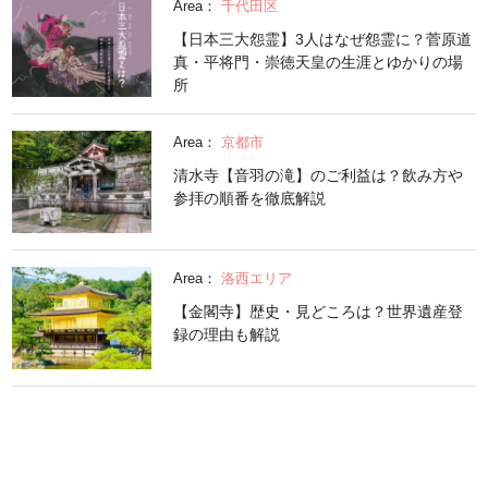
Area：
千代田区
【日本三大怨霊】3人はなぜ怨霊に？菅原道
真・平将門・崇徳天皇の生涯とゆかりの場
所
Area：
京都市
清水寺【音羽の滝】のご利益は？飲み方や
参拝の順番を徹底解説
Area：
洛西エリア
【金閣寺】歴史・見どころは？世界遺産登
録の理由も解説