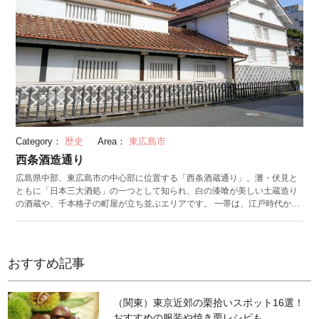
Category：
歴史
Area：
東広島市
西条酒造通り
広島県中部、東広島市の中心部に位置する「西条酒蔵通り」。灘・伏見と
ともに「日本三大酒処」の一つとして知られ、白の漆喰が美しい土蔵造り
の酒蔵や、千本格子の町屋が立ち並ぶエリアです。 一帯は、江戸時代から
西国街道の宿場町として栄えました。明治時代から次々と酒蔵が建ち始
め、現在は酒蔵通りに8軒の酒蔵が残っています。白い土壁と赤瓦が青い空
に映え、レンガでできた高い煙突がアクセントになっています。煙突には
酒造会社の名前が刻まれており、看板代わりに。これは西条独特のスタイ
おすすめ記事
ルなのだそう。 土・日曜、祝日には、酒蔵を一般開放。日本酒好きにはも
ちろん、お酒が飲めない人にも、各酒蔵が仕込みに使う井戸水を提供。利
き酒ならぬ利き水を楽しみながら散策ができるでしょう。 観光案内所や各
（関東）東京近郊の栗拾いスポット16選！
種掲示、まちなかトイレも充実しており、街歩きには抜群の環境です。
おすすめの服装や焼き栗レシピも