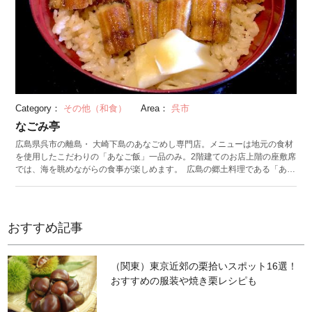
の和室と洋室はバス・トイレ付き、和室のみの旧館は最大6名で宿泊可能な
広い部屋が特徴です。旧館の客室に宿泊する場合は、本館に隣接する大浴
場と共用トイレを使用しましょう。 本館と旧館ともに客室備品は、エアコ
ン、洗面所、テレビ、金庫、大人用浴衣、洗顔セット（タオル・石鹸・歯
ブラシ）、バスタオル、ティーセット。本館のみ客室に冷蔵庫とドライヤ
ーを設置。大浴場では備え付けのシャワー、ボディーソープ、シャンプ
ー、リンスが利用できます。 （写真：民宿かつら） （公開日：
2024/11/8 最終更新日：2024/11/8）
Category：
その他（和食）
Area：
呉市
なごみ亭
広島県呉市の離島・ 大崎下島のあなごめし専門店。メニューは地元の食材
を使用したこだわりの「あなご飯」一品のみ。2階建てのお店上階の座敷席
では、海を眺めながらの食事が楽しめます。 広島の郷土料理である「あな
ごめし」は、かば焼きにしたアナゴをだしで炊いたごはんの上に敷きつめ
たものです。なごみ亭のあなご飯に使用するのは、厳選された国産のアナ
ゴ。外はパリッと、中はふわっと焼き上げ、甘辛いたれを絡めたアナゴ
は、薄味のついたごはんによく合います。 なごみ亭が位置する御手洗は、
おすすめ記事
江戸時代に港町として栄え、現在も当時の町並みが残る​​国重要伝統的建造
物群保存地区。なごみ亭が営業する店舗もかつて遊郭や船宿だった建物
で、築200年を超えています。 （写真：なごみ亭） （公開日：
（関東）東京近郊の栗拾いスポット16選！
2024/9/9 最終更新日：2024/9/9）
おすすめの服装や焼き栗レシピも