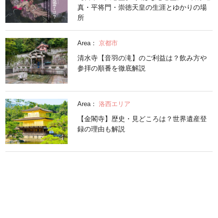
真・平将門・崇徳天皇の生涯とゆかりの場
所
Area：
京都市
清水寺【音羽の滝】のご利益は？飲み方や
参拝の順番を徹底解説
Area：
洛西エリア
【金閣寺】歴史・見どころは？世界遺産登
録の理由も解説