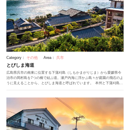
Category：
その他
Area：
呉市
とびしま海道
広島県呉市の南東に位置する下蒲刈島（しもかまがりじま）から愛媛県今
治市の岡村島を7つの橋で結ぶ道。瀬戸内海に浮かぶ島々が庭園の飛石のよ
うに見えることから、とびしま海道と呼ばれています。 本州と下蒲刈島の
間にかかる安芸灘大橋は通行に料金が必要ですが、ほかの橋は全て無料で
渡ることができます。ドライブはもちろんサイクリングにもおすすめのと
びしま海道。アップダウンが少ない地形のためサイクリング初心者でも走
りやすいと評判です。 ワイヤーでつながれたつり橋や三角形が印象的なト
ラス橋、塔から張ったケーブルに支えられる斜張橋や弓なりにしなるアー
チ橋など、各島をつなぐ橋は見た目も構造もさまざま。変化に富む風景
は、橋の上からの絶景も相まって見飽きることがないでしょう。 とびしま
海道からしまなみ海道へは、岡村島を介して行き来することができます。
史跡が多く残る下蒲刈島東部の三之瀬地区や、重要伝統的建造物群保存地