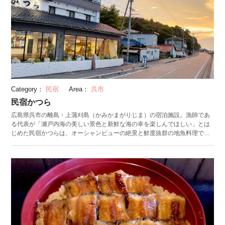
区に指定される大崎下島の御手洗地区など、各島の特色を満喫しながら周
遊してみませんか。 （公開日：2024/7/25 最終更新日：2024/7/25）
Category：
民宿
Area：
呉市
民宿かつら
広島県呉市の離島・上蒲刈島（かみかまがりじま）の宿泊施設。漁師であ
る代表が「瀬戸内海の美しい景色と新鮮な海の幸を楽しんでほしい」とは
じめた民宿かつらは、オーシャンビューの絶景と鮮度抜群の地魚料理で人
気を誇ります。 民宿かつらの魅力は、食事やレジャーを通して瀬戸内海を
まるごと満喫できること。宿泊プランはいずれも食事付きで、地元漁師の
船から直接生簀に入れてもらう魚や、代表自ら釣り上げた魚を使った海鮮
料理を中心に提供しています。特に刺身には、必ず朝締めもしくは夕食前
まで生簀で泳いでいた魚を使用します。 釣り体験ができるレジャープラン
では、民宿かつら所有の船で海に出て、自分で釣った魚をその日の夕食で
味わうことができます（朝釣りプラン利用の場合、釣った魚は持ち帰り可
能）。初心者や子どもでも楽しめるよう、道具の貸し出しや丁寧なレクチ
ャーも実施。季節ごとに異なる魚種を釣ることができ、旅行の思い出づく
りにおすすめです。 民宿かつらの宿泊スペースは本館と旧館の二つ。本館