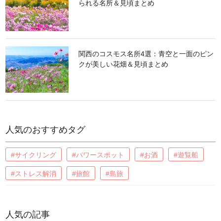
られる名所＆見頃まとめ
関西のコスモス名所4選：青空と一面のピン
クが美しい花畑＆見頃まとめ
人気のおすすめタグ
#サイクリング
#パワースポット
#お酒
#遊覧船
#ストレス解消
#旅館
#島旅
人気の記事