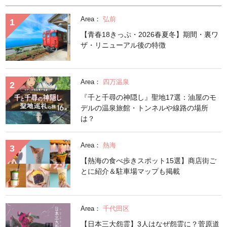
Area：
弘前
【青春18きっぷ・2026春夏冬】期間・裏ワ
ザ・リニューアル後の特徴
Area：
四万温泉
『千と千尋の神隠し』聖地17選：油屋のモ
デルの温泉旅館・トンネルや線路の場所
は？
Area：
熱海
【熱海の食べ歩きスポット15選】商店街ご
とに紹介＆駐車場マップも掲載
Area：
千代田区
【日本三大怨霊】3人はなぜ怨霊に？菅原道