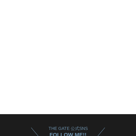
THE GATE 公式SNS
FOLLOW ME!!