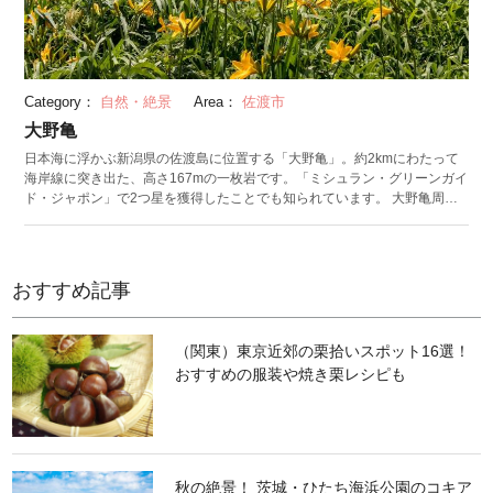
Category：
自然・絶景
Area：
佐渡市
大野亀
日本海に浮かぶ新潟県の佐渡島に位置する「大野亀」。約2kmにわたって
海岸線に突き出た、高さ167mの一枚岩です。「ミシュラン・グリーンガイ
ド・ジャポン」で2つ星を獲得したことでも知られています。 大野亀周辺
はトビシマカンゾウの群生地。5月頃には約50万本もの花が咲き誇り、一
面黄色の絨毯のような美しい光景が広がります。 毎年6月の第2日曜日に
「佐渡カンゾウ祭り」が開催されます。五穀豊穣などを目的に行われる伝
統芸能「鬼太鼓」や佐渡の民謡「佐渡おけさ」が祭りの見どころです。 周
おすすめ記事
辺には「賽（さい）の河原」や「二ツ亀海水浴場」などの観光名所もある
ので、大野亀とあわせて足を運んでみてはいかがでしょうか。
（関東）東京近郊の栗拾いスポット16選！
おすすめの服装や焼き栗レシピも
秋の絶景！ 茨城・ひたち海浜公園のコキア