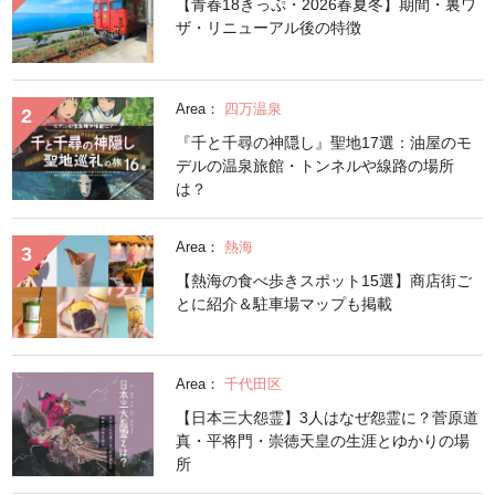
【青春18きっぷ・2026春夏冬】期間・裏ワ
ザ・リニューアル後の特徴
Area：
四万温泉
『千と千尋の神隠し』聖地17選：油屋のモ
デルの温泉旅館・トンネルや線路の場所
は？
Area：
熱海
【熱海の食べ歩きスポット15選】商店街ご
とに紹介＆駐車場マップも掲載
Area：
千代田区
【日本三大怨霊】3人はなぜ怨霊に？菅原道
真・平将門・崇徳天皇の生涯とゆかりの場
所