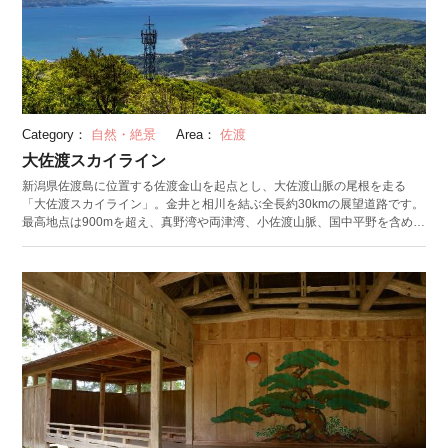
Category：
自然・絶景
Area：
佐渡
大佐渡スカイライン
新潟県佐渡島に位置する佐渡金山を起点とし、大佐渡山脈の尾根を走る
「大佐渡スカイライン」。金井と相川を結ぶ全長約30kmの展望道路です。
最高地点は900mを超え、真野湾や両津湾、小佐渡山脈、国中平野を含め、
佐渡島全体を見渡せます。道中は原生に近い森林が残されており、四季
折々で変化する自然の表情を堪能できます。 「大佐渡スカイライン」の標
高850m付近には、展望台や売店、食堂がある交流センター「白雲台」が。
夜には、展望台から佐渡市の夜景と星空を楽しめます。売店では、佐渡特
産品を購入でき、食堂では佐渡の食材を使用した料理を味わえます。