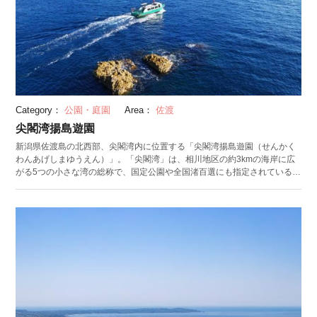
Category：
公園・庭園
Area：
佐渡
尖閣湾揚島遊園
新潟県佐渡島の北西部、尖閣湾内に位置する「尖閣湾揚島遊園（せんかく
わんあげしまゆうえん）」。「尖閣湾」は、相川地区の約3kmの海岸に広
がる5つの小さな湾の総称で、国定公園や全国渚百選にも指定されている名
勝地です。 「尖閣湾揚島遊園」は、尖閣湾の「揚島峡湾」にある総合観光
施設。園内の展望台からは、30m級の荒々しい岩肌を持つ断崖が連なる、
雄大な景色を一望できます。 船乗り場からは、海中透視船が15分おきに運
行。船底の一部がガラス板になっており、海中を泳ぐ魚や海藻たちの姿を
見られます。 軽食コーナーの人気メニューは、尖閣湾名物である「サザエ
の壺焼き」「焼いか」。たらい舟体験や、子供も楽しめるアスレチック設
備もあり、家族揃って楽しめます。