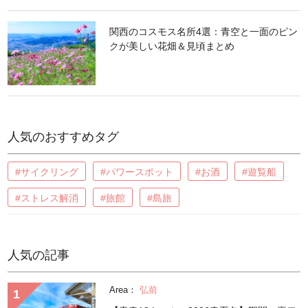
関西のコスモス名所4選：青空と一面のピン
クが美しい花畑＆見頃まとめ
人気のおすすめタグ
#サイクリング
#パワースポット
#お酒
#遊覧船
#ストレス解消
#旅館
#島旅
人気の記事
Area：
弘前