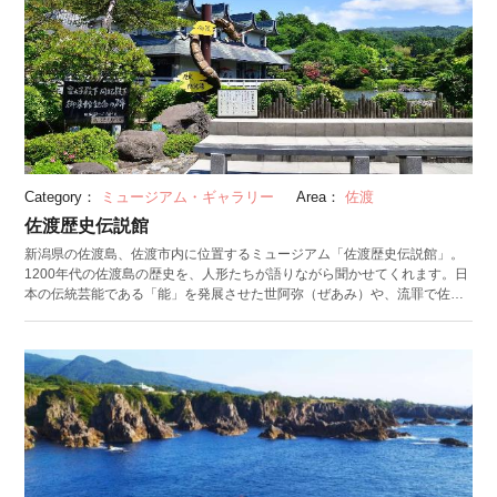
Category：
ミュージアム・ギャラリー
Area：
佐渡
佐渡歴史伝説館
新潟県の佐渡島、佐渡市内に位置するミュージアム「佐渡歴史伝説館」。
1200年代の佐渡島の歴史を、人形たちが語りながら聞かせてくれます。日
本の伝統芸能である「能」を発展させた世阿弥（ぜあみ）や、流罪で佐渡
へ流された順徳天皇など、中世日本史に登場する人物を中心に佐渡の伝統
的ルーツを紹介。歴史の有名なシーンの数々を忠実に再現します。また、
鋳金家（ちゅうきんか）として活躍した佐渡出身の人間国宝「佐々木象
堂」の工芸作品の展示館も併設されています。 売店では、伝説館オリジナ
ルの和菓子や民芸品など佐渡の特産品が購入可能。お食事処では、日本庭
園に囲まれながら佐渡の海の幸を堪能できます。