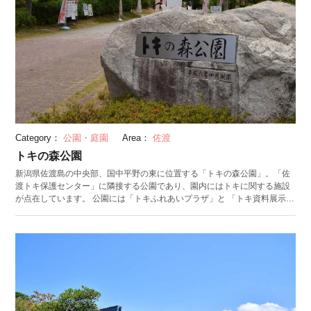
Category：
公園・庭園
Area：
佐渡
トキの森公園
新潟県佐渡島の中央部、国中平野の東に位置する「トキの森公園」。「佐
渡トキ保護センター」に隣接する公園であり、園内にはトキに関する施設
が点在しています。 公園には「トキふれあいプラザ」と 「トキ資料展示
館」の2つの施設を用意。 「トキふれあいプラザ」は、自然に近い生息環
境が再現された大型ケージ内で、トキが飛んだり餌を食べたり、巣を作っ
たりという自然さながらの姿を見ることができます。運が良ければ、観察
通路のマジックミラー越しに、数cmほどの近距離でトキを観察できます。
「トキ資料展示館」では、トキの剥製標本や骨格標本、さらに保護繁殖・
野生復帰に関する映像資料やパネルを展示。館内には「観察回廊」が併設
されており、隣接する「佐渡トキ保護センター」のトキを、窓越しに観察
できます。 公園の入り口付近には売店が並び、中でも佐渡産枝豆で作る
「枝豆ソフト」が人気なんだとか。