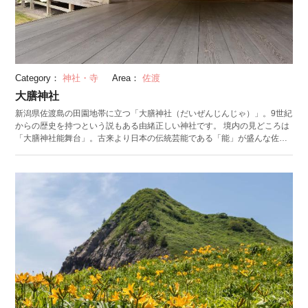
Category：
神社・寺
Area：
佐渡
大膳神社
新潟県佐渡島の田園地帯に立つ「大膳神社（だいぜんじんじゃ）」。9世紀
からの歴史を持つという説もある由緒正しい神社です。 境内の見どころは
「大膳神社能舞台」。古来より日本の伝統芸能である「能」が盛んな佐渡
島において、現存する最古の能舞台です。1846年に再建された茅葺き屋根
の能舞台で、新潟県の有形民俗文化財に指定されています。通常は松のみ
が描かれる鏡板（かがみいた）ですが、大膳神社の能舞台には日輪（太
陽）も描かれているとして珍しく、数ある舞台の中でも非常に貴重な建物
です。 毎年4月18日には「奉納能（ほうのうのう）」と呼ばれる定例能が
奉納され、6月には、夜間にかがり火を焚いて行う「薪能（たきぎのう）」
と伝統喜劇の「鷺龍狂言（さぎりゅうきょうげん）」が上演されます。