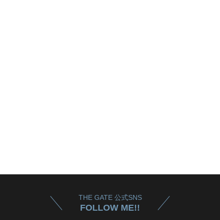
THE GATE 公式SNS
FOLLOW ME!!