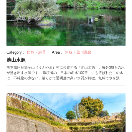
Category：
自然・絶景
Area：
阿蘇・黒川温泉
池山水源
熊本県阿蘇郡産山（うぶやま）村に位置する「池山水源」。毎分30tもの水
が湧き出す水源です。 環境省の「日本の名水100選」にも選ばれたこの水
は、不純物の少ない、清らかで透明度の高い水質が特徴。無料で水を汲め
る水汲み場は、連日ボトルを持参した多くの人で賑わっています。水源地
付近は樹齢200年以上ともいわれる大樹に囲まれ、一歩足を踏み入れれば
ひんやりと澄んだ空気に体が包まれます。池の中央と対岸には水神様が祀
られており、「いかなる干ばつの際にもこの水源の水は尽きることがなか
った」といわれています。 産山村には、知る人ぞ知る絶景「扇棚田（おう
ぎたなだ）」や、一望できる「一覧三山の台」など見どころがたくさん。
大自然を満喫するには絶好のエリアです。