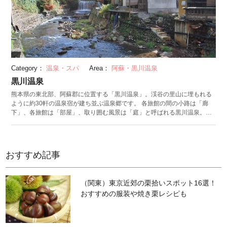
Category：
温泉・スパ
Area：
阿蘇・黒川温泉
黒川温泉
熊本県の東北部、阿蘇郡に位置する「黒川温泉」。渓谷の里山に埋もれる
ように約30軒の温泉宿が建ち並ぶ温泉郷です。 各旅館の間の小路は「廊
下」、各旅館は「部屋」、取り囲む風景は「庭」と呼ばれる黒川温泉。温
泉郷そのものがひとつの温泉宿として捉えられ、「黒川温泉一旅館」とい
う言葉で表されることも。傾斜が多い阿蘇谷の地形を生かした、上質な里
山づくりに全館一致で取り組んでいます。温泉宿の数が多く、泉質も8種類
と多様な温泉を持つ黒川温泉でおすすめなのが「入湯手形」。28カ所の露
おすすめ記事
天風呂から3カ所選んで入館できます。 地元一丸で取り組むのは景観だけ
でなく、旅館スタッフや地元農家による多くのイベントも同温泉ならで
は。6月から11月には月1回「朝ピクニック」が開催され、事前に申し込む
（関東）東京近郊の栗拾いスポット16選！
と食事とピクニック道具を受け取れます。阿蘇カルデラの草原で好きな場
おすすめの服装や焼き栗レシピも
所にレジャーシートをひき、地元食材を使った朝食を頂けます。どこか懐
かしい里山の風景や住民の温かいもてなしに触れ、地元に住んでいるかの
ような気分を体感できます。