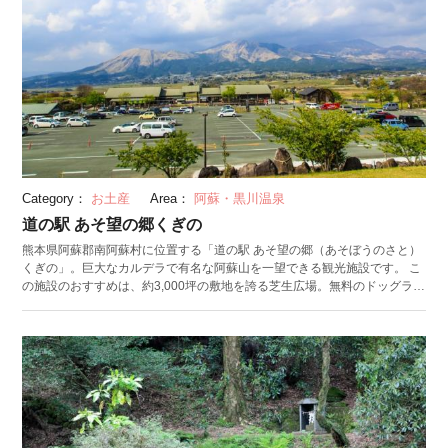
Category：
お土産
Area：
阿蘇・黒川温泉
道の駅 あそ望の郷くぎの
熊本県阿蘇郡南阿蘇村に位置する「道の駅 あそ望の郷（あそぼうのさと）
くぎの」。巨大なカルデラで有名な阿蘇山を一望できる観光施設です。 こ
の施設のおすすめは、約3,000坪の敷地を誇る芝生広場。無料のドッグラン
もあり、芝生で寝転んだり愛犬と遊んだりと、のんびりとした時間を過ご
せます。 「食事処あじわい館」や「あか牛の館」では、地元産の食材を使
った郷土料理や、阿蘇名物のあか牛を使った焼肉やカレーをいただけま
す。天気のいい日はテラス席で、阿蘇の大パノラマを眺めながら食事を楽
しみましょう。物産販売所である「あじわい館」には、南阿蘇・久木野地
区名産のそばや、施設内の水車で搗いた地元産のお米も販売されていま
す。 近くには四季の森温泉・木の香湯温泉・グリーンピア南阿蘇温泉など
の温泉施設もあります。旅の疲れを癒しにあわせて訪れてみてはいかがで
しょう。