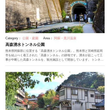
Category：
公園・庭園
Area：
阿蘇・黒川温泉
高森湧水トンネル公園
熊本県阿蘇郡に位置する「高森湧水トンネル公園」。熊本県と宮崎県延岡
市を結ぶべく着工された「高森トンネル」の跡地です。湧水が起こって工
事が中断した高森トンネルを、観光施設として開放しています。 トンネル
内は年中17℃と温度が一定で、夏は涼しく冬は暖かいのが特徴。中には歩
道が整備されており、水玉が不思議な動きをする仕掛け噴水「ウォーター
パール」や、7月の七夕飾り、12月のクリスマスプロジェクションマッピ
ングなど、季節ごとの展示を楽しめます。奥に進むと水源があり、そこか
ら湧き出る湧水は飲むことができます。訪れた際は、ひしゃくを使って飲
んでみてください。 トンネル外に併設された水の資料館「湧水館」では、
高森トンネルの歴史に加えて、水の大切さや環境問題ついても学べます。