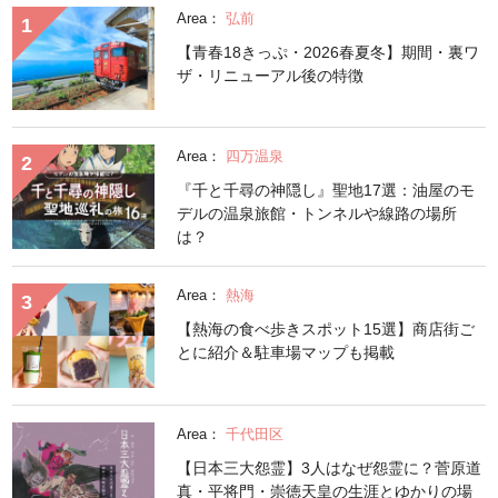
Area：
弘前
【青春18きっぷ・2026春夏冬】期間・裏ワ
ザ・リニューアル後の特徴
Area：
四万温泉
『千と千尋の神隠し』聖地17選：油屋のモ
デルの温泉旅館・トンネルや線路の場所
は？
Area：
熱海
【熱海の食べ歩きスポット15選】商店街ご
とに紹介＆駐車場マップも掲載
Area：
千代田区
【日本三大怨霊】3人はなぜ怨霊に？菅原道
真・平将門・崇徳天皇の生涯とゆかりの場