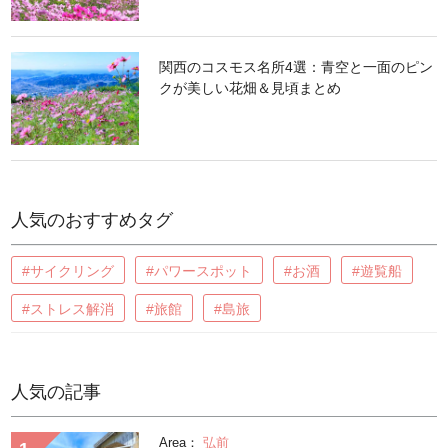
関西のコスモス名所4選：青空と一面のピン
クが美しい花畑＆見頃まとめ
人気のおすすめタグ
#サイクリング
#パワースポット
#お酒
#遊覧船
#ストレス解消
#旅館
#島旅
人気の記事
Area：
弘前