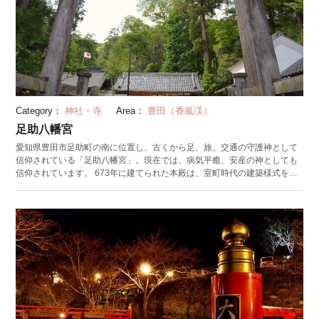
Category：
神社・寺
Area：
豊田（香嵐渓）
足助八幡宮
愛知県豊田市足助町の南に位置し、古くから足、旅、交通の守護神として
信仰されている「足助八幡宮」。現在では、病気平癒、安産の神としても
信仰されています。 673年に建てられた本殿は、室町時代の建築様式を今
に伝えているとして、国の重要文化財に指定されています。さらに、1611
年に奉納された「鉄砲的打図板額」は、全国でも数枚しか残っていないと
される鉄砲を描いた古い絵馬として県の文化財に指定されています。この
絵馬は東京オリンピックにおける射撃競技のプログラムの表紙に採用され
たことでも注目されました。毎年10月には「足助まつり」が行われてお
り、4台の豪華な山車と火縄銃を目当てに多くの人が訪れ、賑わいを見せて
います。