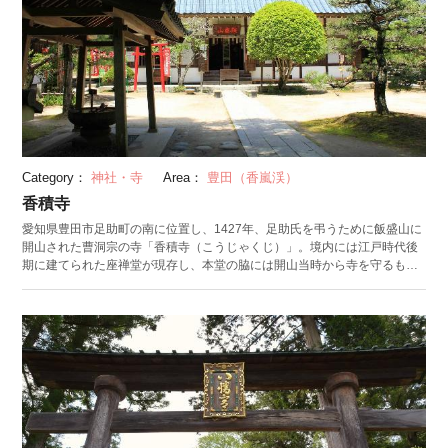
Category：
神社・寺
Area：
豊田（香嵐渓）
香積寺
愛知県豊田市足助町の南に位置し、1427年、足助氏を弔うために飯盛山に
開山された曹洞宗の寺「香積寺（こうじゃくじ）」。境内には江戸時代後
期に建てられた座禅堂が現存し、本堂の脇には開山当時から寺を守るもの
として、豊栄稲荷が奉られています。 紅葉の名所・「香嵐渓」に、自然を
より美しくと願いを込めてスギやモミジを植えたのが香積寺の11世住職・
三栄和尚と伝えられており、三栄和尚が植えたとされるスギも2本残ってい
ます。香嵐渓を訪れた際には香積寺にも立ち寄り、その歴史を感じてみて
はいかがでしょうか。