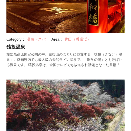
Category：
温泉・スパ
Area：
豊田（香嵐渓）
猿投温泉
愛知県高原国定公園の中、猿投山のほとりに位置する「猿投（さなげ）温
泉」。愛知県内でも最大級の天然ラドン温泉で、「医学の湯」とも呼ばれ
る温泉です。 猿投温泉は、全国テレビでも放送され話題となった書籍『医
者がすすめる奇跡の温泉』に東海三県で唯一選ばれている温泉。飲泉許可
を受けている源泉水は持ち帰ることもでき、療養効果が期待できるとして
人気を集めています。 猿投温泉唯一の宿泊施設「ホテル金泉閣」には、樹
齢1000年以上のヒノキで造られた大浴場があります。ヒノキの香りを楽し
みながら、医学の湯と呼ばれる名湯を楽しんでみてはいかがでしょうか。