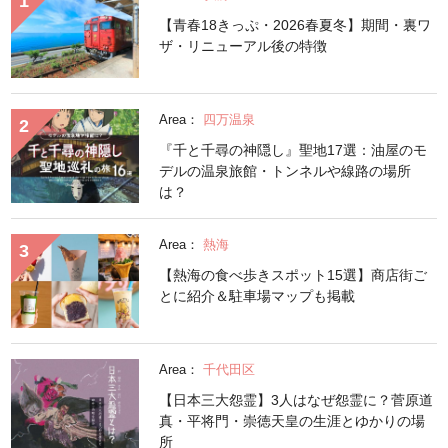
【青春18きっぷ・2026春夏冬】期間・裏ワ
ザ・リニューアル後の特徴
Area：
四万温泉
『千と千尋の神隠し』聖地17選：油屋のモ
デルの温泉旅館・トンネルや線路の場所
は？
Area：
熱海
【熱海の食べ歩きスポット15選】商店街ご
とに紹介＆駐車場マップも掲載
Area：
千代田区
【日本三大怨霊】3人はなぜ怨霊に？菅原道
真・平将門・崇徳天皇の生涯とゆかりの場
所