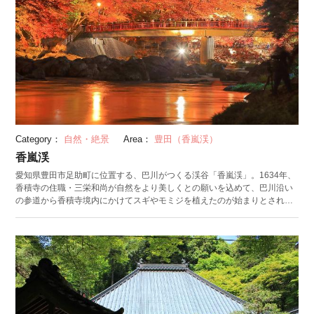
Category：
自然・絶景
Area：
豊田（香嵐渓）
香嵐渓
愛知県豊田市足助町に位置する、巴川がつくる渓谷「香嵐渓」。1634年、
香積寺の住職・三栄和尚が自然をより美しくとの願いを込めて、巴川沿い
の参道から香積寺境内にかけてスギやモミジを植えたのが始まりとされて
います。 大正末期から昭和初期にかけて、住民のボランティアでモミジの
大植樹が施され、イロハモミジ、オオモミジなど11種のカエデが約4000本
あると言われています。毎年、秋に開催される香嵐渓もみじまつり期間中
はモミジがライトアップされ、夜の景色は幻想的です。 秋の紅葉だけでな
く、春は薄紫色で可愛らしい山野草が咲き誇り、初夏は眩しいほどの新緑
に包まれ、木陰で涼む人や川遊びをする人などで賑わいます。四季折々の
香嵐渓を楽しんでみてはいかがでしょうか。