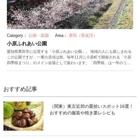
Category：
公園・庭園
Area：
豊田（香嵐渓）
小原ふれあい公園
愛知県豊田市に位置する「小原ふれあい公園」。 地域の人にも親しまれる
この公園ですが、一番の見頃は秋。毎年11月に小原町で開催される「小原
四季桜まつり」のメイン会場として賑わいます。「四季桜」は一年のうち2
度開花する珍しい桜の品種で、春と秋に見頃を迎えます。広々とした公園
内と周辺地域には約300本もの四季桜が植えられており、真っ赤な紅葉と
淡いピンク色の桜が織りなす色彩のコラボレーションは秋の小原でしか見
られません。 お祭り期間にはステージショーが開催され、多くの露店が立
おすすめ記事
ち並びます。特産物の購入もできるため、買い物をしながらお花見・紅葉
狩りを楽しめます。併せて人気の周辺施設「和紙のふるさと」では、伝統
小原和紙の鑑賞や和紙漉き体験ができます。日本の文化に触れられるおす
（関東）東京近郊の栗拾いスポット16選！
すめスポットです。
おすすめの服装や焼き栗レシピも