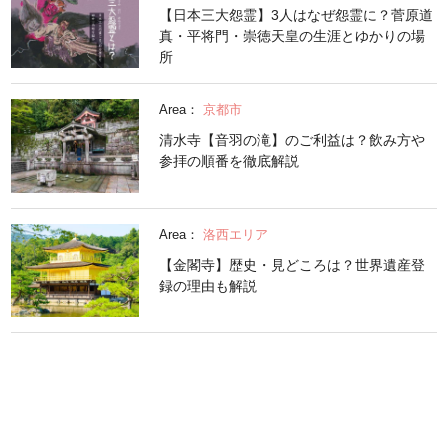
【日本三大怨霊】3人はなぜ怨霊に？菅原道
真・平将門・崇徳天皇の生涯とゆかりの場
所
Area：
京都市
清水寺【音羽の滝】のご利益は？飲み方や
参拝の順番を徹底解説
Area：
洛西エリア
【金閣寺】歴史・見どころは？世界遺産登
録の理由も解説