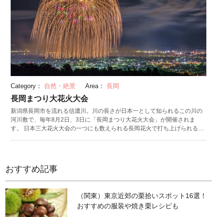
Category：
自然・絶景
Area：
長岡
長岡まつり大花火大会
新潟県長岡市を流れる信濃川。川の長さが日本一として知られるこの川の
河川敷で、毎年8月2日、3日に「長岡まつり大花火大会」が開催されま
す。 日本三大花火大会の一つにも数えられる長岡花火で打ち上げられる花
火の数は、二日間でなんと2万発。大迫力の花火を目当てに100万人を超え
る観光客が訪れる人気の花火大会です。たくさんある見どころの中でも、
特に見逃せないのが「復興祈願花火・フェニックス」と呼ばれるワイドス
ターマイン。打ち上げ幅が全長2kmにも及び、フェニックスに型どった花
おすすめ記事
火を5分間打ち上げ続けます。
（関東）東京近郊の栗拾いスポット16選！
おすすめの服装や焼き栗レシピも