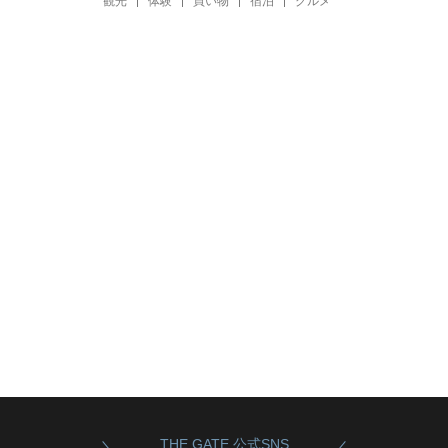
観光
体験
買い物
宿泊
グルメ
THE GATE 公式SNS