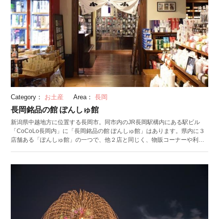
Category：
お土産
Area：
長岡
長岡銘品の館 ぽんしゅ館
新潟県中越地方に位置する長岡市。同市内のJR長岡駅構内にある駅ビル
「CoCoLo長岡内」に「長岡銘品の館 ぽんしゅ館」はあります。県内に３
店舗ある「ぽんしゅ館」の一つで、他２店と同じく、物販コーナーや利き
酒コーナーを用意。新潟の地酒と食文化を堪能できるスポットです。 同店
のコンセプトは、「長岡市民には新潟県内の銘品・逸品を、旅行で訪れた
ゲストには長岡の銘品・逸品を」。例えば一角には、長岡市内にある醸造
の町「摂田屋（せったや）」の各蔵で作っている味噌や醤油、地酒が並び
ます。日本酒に限定せず、新潟名物である焼きそばにミートソースをかけ
た「イタリアン」をはじめとした麺類やスイーツの販売にも注力。100種
類以上の銘柄を飲み比べられる利き酒コーナーでは、長岡にある56銘柄の
地酒を積極的におすすめしてくれるのも同店ならではの特徴です。 （写真
提供：株式会社トッキー）