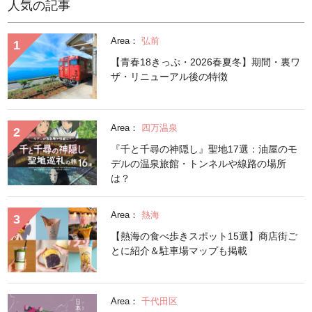
人気の記事
Area：
弘前
【青春18きっぷ・2026春夏冬】期間・裏ワ
ザ・リニューアル後の特徴
Area：
四万温泉
『千と千尋の神隠し』聖地17選：油屋のモ
デルの温泉旅館・トンネルや線路の場所
は？
Area：
熱海
【熱海の食べ歩きスポット15選】商店街ご
とに紹介＆駐車場マップも掲載
Area：
千代田区