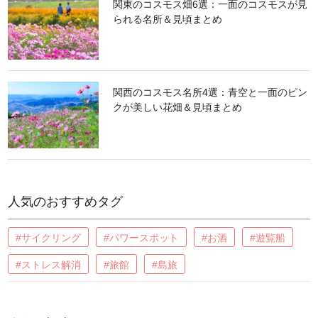
関東のコスモス畑6選：一面のコスモスが見
られる名所＆見頃まとめ
関西のコスモス名所4選：青空と一面のピン
クが美しい花畑＆見頃まとめ
人気のおすすめタグ
#サイクリング
#パワースポット
#お酒
#遊覧船
#ストレス解消
#旅館
#島旅