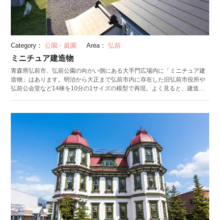
Category：
公園・庭園
Area：
弘前
ミニチュア建造物
青森県弘前市、弘前公園の向かい側にある大手門広場内に「ミニチュア建
造物」はあります。明治から大正まで弘前市内に存在した旧弘前市役所や
弘前公会堂など14棟を10分の1サイズの模型で再現。よく見ると、建造物
の中にいる人まで再現されており、細部までこだわって製作されたことが
分かります。上手く撮影すれば、まるで自分が巨人になったような写真が
撮れるかもしれませんよ。 また、隣接している実物の洋館とミニチュア版
を間近で見比べることもできるので、この機会にぜひじっくり観察してみ
ましょう。