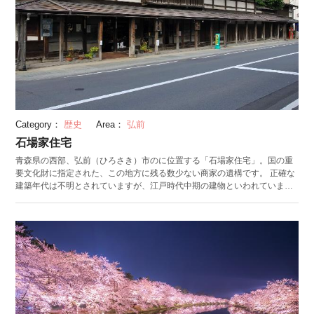
Category：
歴史
Area：
弘前
石場家住宅
青森県の西部、弘前（ひろさき）市のに位置する「石場家住宅」。国の重
要文化財に指定された、この地方に残る数少ない商家の遺構です。 正確な
建築年代は不明とされていますが、江戸時代中期の建物といわれていま
す。石場家とは、江戸時代に津軽藩に出入りしていた商家のひとつ。代々
「清兵衛（せいべえ）」を名乗り、主に藩内のわら工品や荒物などを扱っ
ていました。 石場家住宅は現在でも住宅として使用されていますが、一部
が一般公開されています。内部はほぼ当時の状態が保たれており、雪国特
有のこみせや味わいある居間の囲炉裏や柱が残っています。また、住宅は
酒屋としても使用されており、津軽の地酒などが購入することができま
す。