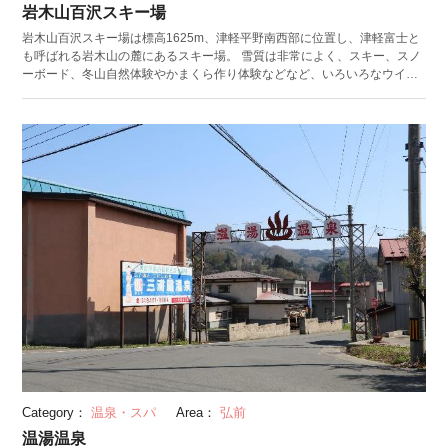
岩木山百沢スキー場
岩木山百沢スキー場は標高1625m、津軽平野南西部に位置し、津軽富士と
も呼ばれる岩木山の麓にあるスキー場。 雪質は非常によく、スキー、スノ
ーボード、冬山自然体験やかまくら作り体験などなど、いろいろなウイン
タースポーツが楽しめます。初心者から上級者まで楽しめる多様なコース
がありますが、中上級者にはペアリフトを乗り継ぎ、2000mを一気に滑り
降りるロングツーリングがお勧め。スキー・スノーボードスクールも開校
しているので初心者にも安心です。 また、ちびっ子ゲレンデを併設してい
るので、小さなお子様でも安心して楽しむことができます。 麓には多くの
温泉があり、リフト券を購入すると温泉入浴割引券がついてくるので、合
わせて利用してはいかがでしょう。
Category：
温泉・スパ
Area：
弘前
温湯温泉