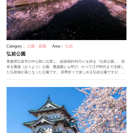
Category：
公園・庭園
Area：
弘前
弘前公園
青森県弘前市の中心部に位置し、総面積約49万㎡を誇る「弘前公園」。別
名を鷹揚（おうよう）公園、鷹揚園とも呼び、かつて江戸時代まで活躍し
た弘前城が基になった公園です。 四季折々で楽しめる弘前公園ですが、特
に美しいのが春の桜。その美しさは日本一との呼び声も高く、園内に植え
られた約2,600本もの桜が弘前公園の春を彩ります。見頃は例年4月下旬。
見頃に合わせて「弘前さくらまつり」が開催され、200万人を超える観光
客が押し寄せる人気イベントです。