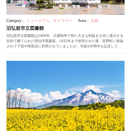
Category：
ミュージアム・ギャラリー
Area：
弘前
旧弘前市立図書館
旧弘前市立図書館は1906年、日露戦争で得た大きな利益を公共に還元する
目的で建てられた明治洋風建築。1931年まで使用された後、富野町に移築
されて下宿や喫茶店に利用されていましたが、市政100周年を記念して現
在の場所に移築復原され、県指定文化財に指定されています。 建物は木造
3階建で、八角形の双塔のドーム、正面のドーマー窓、玄関ポーチのペディ
メントなどルネッサンス様式を基調としながら、寺院建築に見られる木鼻
を用いるなど随所に和風様式が取り入れられています。 館内は１階部分に
旧市立図書館の形態を復元し、当時の関係資料を展示、２階では地方出版
物や同人誌の紹介、文学碑めぐりのビデオの上映などが行われています。
冬にはライトアップも行われ、いつもと違った雰囲気を楽しむこともでき
ます。