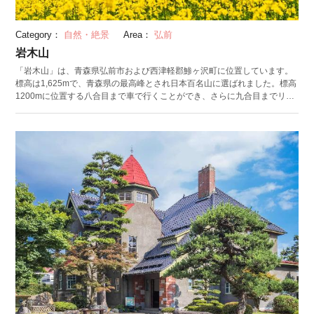
Category：
自然・絶景
Area：
弘前
岩木山
「岩木山」は、青森県弘前市および西津軽郡鯵ヶ沢町に位置しています。
標高は1,625mで、青森県の最高峰とされ日本百名山に選ばれました。標高
1200mに位置する八合目まで車で行くことができ、さらに九合目までリフ
トが繋がっています。気軽に青森県の最高地点を楽しめる人気のスポッ
ト。登りやすい山を基準にした新日本百名山にも選ばれ、5時間ほどで登頂
することが可能です。 標高500メートルまでは雑木林やススキ、リンゴ園
の光景。標高1000メートルからは岩木山特産のミヤマハンノキなど、多種
多様な植物を観察できるのが岩木山の特徴です。山頂には、農海産物の神
が祀られた岩木山神社が佇み、世界遺産の白神山地や十和田湖が眼下に広
がります。