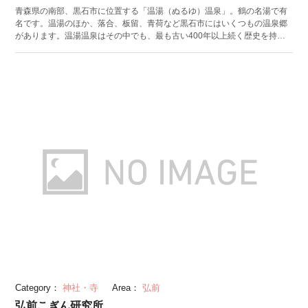
青森県の南部、黒石市に位置する「温湯（ぬるゆ）温泉」。鶴の名湯で有
名です。温湯のほか、落合、板留、青荷など黒石市にはいくつもの温泉郷
があります。温湯温泉はその中でも、最も古い400年以上続く歴史を持っ
ていることで知られています。 温泉の温度は57度と高く、冬の季節は特に
オススメです。リウマチや神経麻痺に効果があり、疲労回復に繋がるとさ
れています。周囲には旅館や民宿がありますが、独自で設備を備えている
ところばかりではなく入浴に関しては共同浴場を使用する形を取っている
ところもあります。 黒石市には「こみせ（小見世）」という独自のアーケ
ードがあります。木造のアーケードは日差しや吹雪から人を守るためのも
ので、提灯が並ぶ昔ながらの雰囲気を楽しむことができます。鎌倉時代か
ら続く黒石藩の名残を感じられる通りは、「日本の道百選」にも選ばれて
います。
Category：
神社・寺
Area：
弘前
弘前こぎん研究所