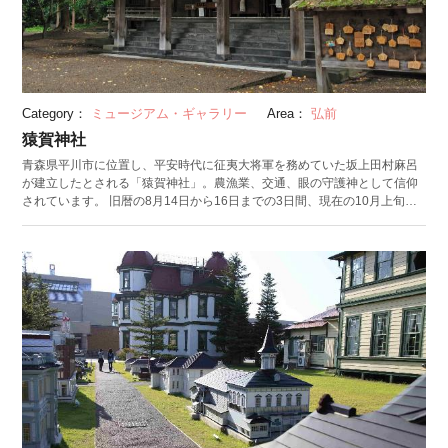
Category：
ミュージアム・ギャラリー
Area：
弘前
猿賀神社
青森県平川市に位置し、平安時代に征夷大将軍を務めていた坂上田村麻呂
が建立したとされる「猿賀神社」。農漁業、交通、眼の守護神として信仰
されています。 旧暦の8月14日から16日までの3日間、現在の10月上旬に
開催される「猿賀神社十五夜大祭」は、毎年多くの観光客が訪れる人気の
お祭りです。広い境内には見晴ヶ池と鏡ヶ池の二つの池があり、スワンボ
ートや鯉の餌あげなどが楽しめます。 また、鏡ヶ池の蓮からできたレンコ
ンを加工した「れんこんようかん」は、この地域の特産品です。