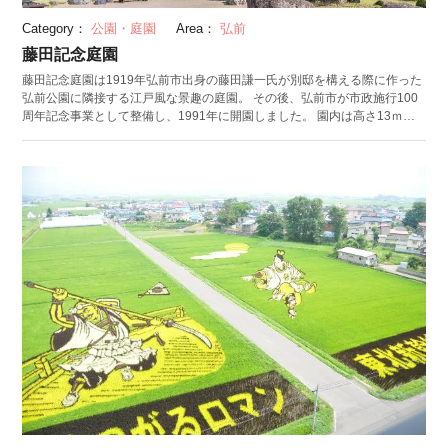
Category：
公園・庭園
Area：
弘前
藤田記念庭園
藤田記念庭園は1919年弘前市出身の藤田謙一氏が別邸を構える際に作った
弘前公園に隣接する江戸風な景趣の庭園。 その後、弘前市が市政施行100
周年記念事業として整備し、1991年に開園しました。 園内は高さ13ｍの
崖地をはさんで、高台部と低地部に分かれています。高台部は岩木山を眺
望する借景式庭園で、ステンドグラス、窓ガラスなど現在でも当時からの
物が多く残っており、登録有形文化財に指定されている洋館や小川破笠作
の板戸絵、ななこ塗り箪笥、狩野派屏風等を展示している和館を見学する
ことができます。低地部は池を中心とした池泉回遊式庭園で、茶室から眺
める池や、花菖蒲、ツツジなどの群落や滝、八橋など景趣の変化を楽しむ
ことができます。