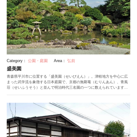
Category：
公園・庭園
Area：
弘前
盛美園
青森県平川市に位置する「盛美園（せいびえん）」。津軽地方を中心に広
まった武学流を象徴する日本庭園で、京都の無鄰菴（むりんあん）、青風
荘（せいふうそう）と並んで明治時代三名園の一つに数えられています。
庭園が完成したのは1911年。面積は12,000㎡あり、完成まで9年を費やし
ました。庭園は「真」、「行」、「草」の三部から成っており、「真」と
「行」は松やカエデが趣ある雰囲気を作り出しています。また、四季折々
の景観が楽しめるのも見どころの一つです。