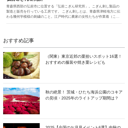
青森県西部の弘前市に位置する「弘前こぎん研究所」。こぎん刺し製品の
製造と販売を行っている工房です。 こぎん刺しとは、青森県津軽地方に伝
わる幾何学模様の刺繍のこと。江戸時代に農家の女性たちが作業着（こぎ
ん）の麻布を木綿糸で刺して補強したのが始まりで、現在は刺繍が施され
たカラフルな雑貨が全国で大人気です。 弘前こぎん研究所では市内の70人
程の職人によって製作された手提げカバンやブックカバー、コースター、
名刺入れなどが販売されているほか、作業工程を見学することもできま
おすすめ記事
す。 また、国の登録有形文化財に指定されている建物自体も魅力の一つ。
近代的なデザインが特徴の建物は、建築家・前川國男が手掛けました。前
田國男は、近代建築の巨匠ル・コルビュジエの元で学んだ日本を代表する
（関東）東京近郊の栗拾いスポット16選！
建築家。アートが溢れるこのスポットにぜひ足を踏み入れてみてください
おすすめの服装や焼き栗レシピも
ね。
秋の絶景！ 茨城・ひたち海浜公園のコキア
の見頃・2025年のライトアップ期間は？
2025【全国のお月見イベント6選】中秋の