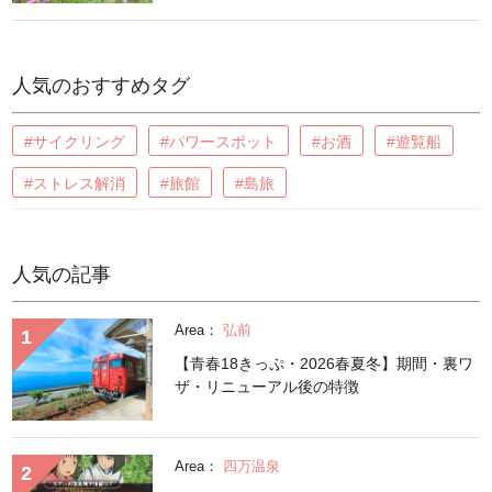
人気のおすすめタグ
#サイクリング
#パワースポット
#お酒
#遊覧船
#ストレス解消
#旅館
#島旅
人気の記事
Area：
弘前
【青春18きっぷ・2026春夏冬】期間・裏ワ
ザ・リニューアル後の特徴
Area：
四万温泉