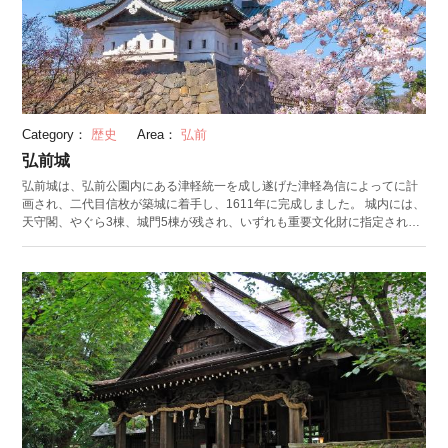
Category：
歴史
Area：
弘前
弘前城
弘前城は、弘前公園内にある津軽統一を成し遂げた津軽為信によってに計
画され、二代目信枚が築城に着手し、1611年に完成しました。 城内には、
天守閣、やぐら3棟、城門5棟が残され、いずれも重要文化財に指定されて
います。また、城跡は築城当初の形態が良くのこされていることから1952
年に国の史跡として指定を受けました。 現在は天守内が弘前城史料館とし
て公開されており、藩政時代の史料・資料が展示されています。見学は無
料ですが、本丸への入場料金が別途必要になります。 敷地内には現存する
日本最古のソメイヨシノや日本最大幹周のソメイヨシノ、1914年に植えら
れたしだれ桜など様々な桜が楽しむことができます。 弘前公園にも2,600
本の桜が植えられており、毎年4月下旬から5月上旬に「弘前さくらまつ
り」が開催され、多くの人が訪れます。