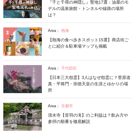
『千と千尋の神隠し』聖地17選：油屋のモ
デルの温泉旅館・トンネルや線路の場所
は？
Area：
熱海
【熱海の食べ歩きスポット15選】商店街ご
とに紹介＆駐車場マップも掲載
Area：
千代田区
【日本三大怨霊】3人はなぜ怨霊に？菅原道
真・平将門・崇徳天皇の生涯とゆかりの場
所
Area：
京都市
清水寺【音羽の滝】のご利益は？飲み方や
参拝の順番を徹底解説