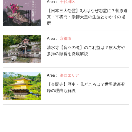
Area：
千代田区
【日本三大怨霊】3人はなぜ怨霊に？菅原道
真・平将門・崇徳天皇の生涯とゆかりの場
所
Area：
京都市
清水寺【音羽の滝】のご利益は？飲み方や
参拝の順番を徹底解説
Area：
洛西エリア
【金閣寺】歴史・見どころは？世界遺産登
録の理由も解説