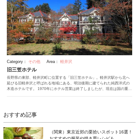
Category：
その他
Area：
軽井沢
旧三笠ホテル
長野県の東部、軽井沢町に位置する「旧三笠ホテル」。軽井沢駅から北へ
延びる旧軽井沢と呼ばれる地域にある、明治後期に建てられた純西洋式の
木造ホテルです。 1970年にホテル営業は終了しましたが、現在は国の重要
文化財に指定され、軽井沢を代表する人気観光スポットとなっています。
明治、大正時代の古き良き時代を今に伝えており、多くの著名人が訪れた
場所としても有名な旧三笠ホテル。趣きあるホテルの姿を外から楽しむだ
けでなく、内部を見学することもできます。 旧三笠ホテルを見た後は、旧
おすすめ記事
軽銀座の散策や、リゾートウェディングで有名な森の中の「矢ヶ崎チャペ
ル」が人気。旧三笠ホテルをモチーフに建築された「ホテル音羽ノ森」へ
の宿泊もオススメです。
（関東）東京近郊の栗拾いスポット16選！
おすすめの服装や焼き栗レシピも