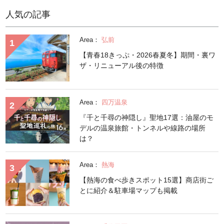
人気の記事
Area：
弘前
【青春18きっぷ・2026春夏冬】期間・裏ワ
ザ・リニューアル後の特徴
Area：
四万温泉
『千と千尋の神隠し』聖地17選：油屋のモ
デルの温泉旅館・トンネルや線路の場所
は？
Area：
熱海
【熱海の食べ歩きスポット15選】商店街ご
とに紹介＆駐車場マップも掲載