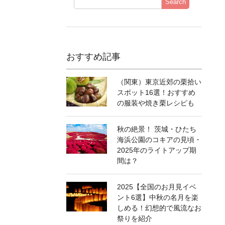
Search
おすすめ記事
（関東）東京近郊の栗拾い
スポット16選！おすすめ
の服装や焼き栗レシピも
秋の絶景！ 茨城・ひたち
海浜公園のコキアの見頃・
2025年のライトアップ期
間は？
2025【全国のお月見イベ
ント6選】中秋の名月を楽
しめる！幻想的で風流なお
祭りを紹介