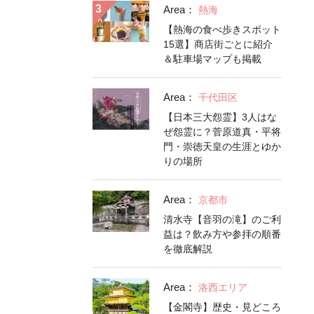
Area：
熱海
【熱海の食べ歩きスポット
15選】商店街ごとに紹介
＆駐車場マップも掲載
Area：
千代田区
【日本三大怨霊】3人はな
ぜ怨霊に？菅原道真・平将
門・崇徳天皇の生涯とゆか
りの場所
Area：
京都市
清水寺【音羽の滝】のご利
益は？飲み方や参拝の順番
を徹底解説
Area：
洛西エリア
【金閣寺】歴史・見どころ