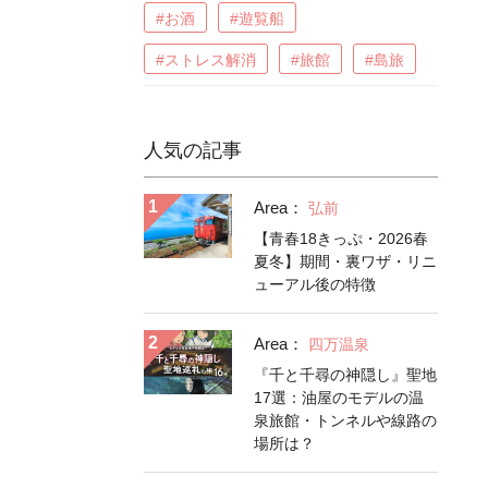
#お酒
#遊覧船
#ストレス解消
#旅館
#島旅
人気の記事
Area：
弘前
【青春18きっぷ・2026春
夏冬】期間・裏ワザ・リニ
ューアル後の特徴
Area：
四万温泉
『千と千尋の神隠し』聖地
17選：油屋のモデルの温
泉旅館・トンネルや線路の
場所は？