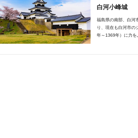
白河小峰城
福島県の南部、白河
り、現在も白河市のシ
年～1369年）に力
って築城。1632年
巨大な石垣が特徴で
す。一度は幕末の戊辰
じゅうやぐら）」、1
を知ることができま
所としても有名。自
また、敷地内には「
なく、VRで当時の
ます。