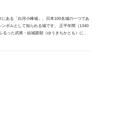
市にある「白河小峰城」。日本100名城の一つであ
ンボルとして知られる城です。 正平年間（1340
をふるった武将・結城親朝（ゆうきちかとも）によ
に初代白川藩主である丹羽長重が完成させました。
、本丸と二の丸の一部が国の史跡に指定されていま
戦争で焼失しますが、1991年に「三重櫓（さん
994年に「前御門」が復元されており、当時の姿
す。現在は城山公園として整備されており、桜の名
然を感じる休憩スポットとしても利用できます。
小峰城歴史館」を併設。パネルや資料の展示だけで
様子を再現しており、よりリアルに歴史を感じられ