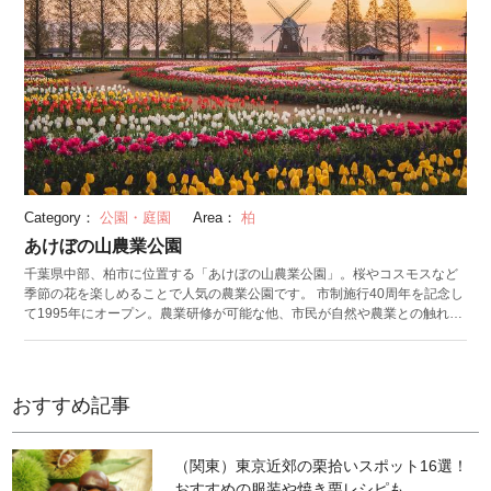
Category：
公園・庭園
Area：
柏
あけぼの山農業公園
千葉県中部、柏市に位置する「あけぼの山農業公園」。桜やコスモスなど
季節の花を楽しめることで人気の農業公園です。 市制施行40周年を記念し
て1995年にオープン。農業研修が可能な他、市民が自然や農業との触れ合
いを楽しめる公園です。17ヘクタールの面積には本館、温室、加工実習
館、花畑などがあります。公園の大部分である5.8ヘクタールもの広さの
「さくら山」は桜の名所で、約200本のソメイヨシノを鑑賞できます。ま
た、4月中旬には公園のシンボルである風車前花畑に16万球のチューリッ
おすすめ記事
プ、秋には100万本の色とりどりのコスモスが咲き誇ります。冬の夜には
この風車がイルミネーションで彩られ、幻想的な空間です。 園内には小さ
な子どもが元気いっぱいに遊べる遊具や屋内キッズルームがあるので、フ
（関東）東京近郊の栗拾いスポット16選！
ァミリーに人気の公園です。園内施設「ベジQ」では収穫体験や収穫した
おすすめの服装や焼き栗レシピも
ばかりの野菜でバーベキューができます。