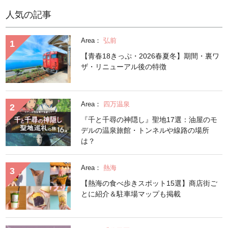
人気の記事
Area：
弘前
【青春18きっぷ・2026春夏冬】期間・裏ワ
ザ・リニューアル後の特徴
Area：
四万温泉
『千と千尋の神隠し』聖地17選：油屋のモ
デルの温泉旅館・トンネルや線路の場所
は？
Area：
熱海
【熱海の食べ歩きスポット15選】商店街ご
とに紹介＆駐車場マップも掲載