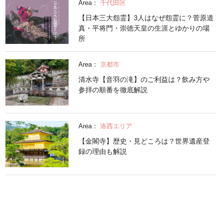
Area：
千代田区
【日本三大怨霊】3人はなぜ怨霊に？菅原道
真・平将門・崇徳天皇の生涯とゆかりの場
所
Area：
京都市
清水寺【音羽の滝】のご利益は？飲み方や
参拝の順番を徹底解説
Area：
洛西エリア
【金閣寺】歴史・見どころは？世界遺産登
録の理由も解説