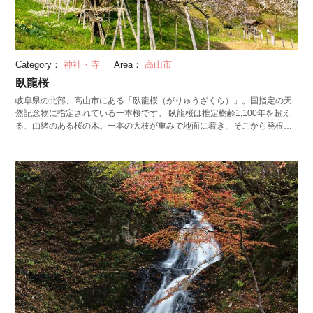
Category：
神社・寺
Area：
高山市
臥龍桜
岐阜県の北部、高山市にある「臥龍桜（がりゅうざくら）」。国指定の天
然記念物に指定されている一本桜です。 臥龍桜は推定樹齢1,100年を超え
る、由緒のある桜の木。一本の大枝が重みで地面に着き、そこから発根し
て独立している姿が印象的です。 大きな龍が、まるで地に臥しているよう
に見えることが名前の由来とされます。自然災害によって、一度は大きな
ダメージを受けてしまいましたが、花を惜しむ人々の懸命の努力もあり、
現在は毎年花を咲かせています。間近でみる姿が美しいのはもちろんのこ
と、列車の車窓から眺める臥龍桜も魅力的です。 毎年4月中旬から約3週間
にわたって、桜の木のすぐそばにある「臥竜公園」で桜祭りが開催されま
す。美味しい地酒や素朴な味わいの郷土料理とともに、お花見を楽しめま
す。