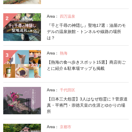
Area：
四万温泉
『千と千尋の神隠し』聖地17選：油屋のモ
デルの温泉旅館・トンネルや線路の場所
は？
Area：
熱海
【熱海の食べ歩きスポット15選】商店街ご
とに紹介＆駐車場マップも掲載
Area：
千代田区
【日本三大怨霊】3人はなぜ怨霊に？菅原道
真・平将門・崇徳天皇の生涯とゆかりの場
所
Area：
京都市