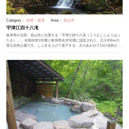
Category：
自然・絶景
Area：
高山市
宇津江四十八滝
岐阜県の北部、高山市に位置する「宇津江四十八滝（うつえしじゅうはっ
たき）」。 全国自然100選と岐阜県名水50選に認定された、広さ約8㎢の
県立自然公園です。しぶきを上げて落下する、大小あわせて13の滝群が見
どころ。それぞれの滝が四季折々の姿を見せてくれます。数ある滝の中で
最も大きいのが「王滝」。高さ18.8mから水が流れ落ちる、迫力ある光景
で来訪する人を魅了します。石畳で整備された道を辿っていけば、滝めぐ
りハイキングができます。頂上の「上平滝（かみひらだき）」までは距離
が880mあり、道中の休憩所には北アルプスの絶景を見下せる展望台も設備
されています。 周辺にはキャンプ場や温泉など、レジャー施設が充実。温
泉には、和風・洋風に別れた大浴場と露天風呂があり、旅の疲れを癒して
くれます。