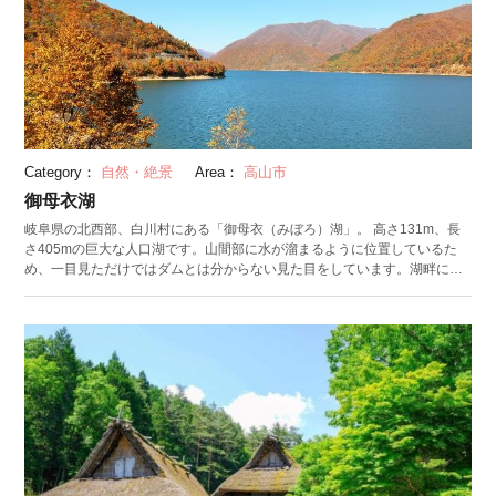
Category：
自然・絶景
Area：
高山市
御母衣湖
岐阜県の北西部、白川村にある「御母衣（みぼろ）湖」。 高さ131m、長
さ405mの巨大な人口湖です。山間部に水が溜まるように位置しているた
め、一目見ただけではダムとは分からない見た目をしています。湖畔に沿
うように南北に走っている道路はドライブに最適。また、水をせき止めて
いる北側の堤防には展望台が設置されていて、入り組んだ山の間を奥の方
まで伸びていく湖面を眺められます。 南側には「ドライブインみぼろ湖」
があり、湖の目の前で車を停めることも。春から秋にかけて併設されてい
るキャンプ場がオープンし、湖畔でのキャンプを楽しめます。