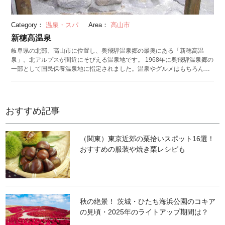
Category：
温泉・スパ
Area：
高山市
新穂高温泉
岐阜県の北部、高山市に位置し、奥飛騨温泉郷の最奥にある「新穂高温
泉」。北アルプスが間近にそびえる温泉地です。 1968年に奥飛騨温泉郷の
一部として国民保養温泉地に指定されました。温泉やグルメはもちろん、
様々なアクティビティも豊富。中でも国内で唯一の二階建てゴンドラ「新
穂高ロープウェイ」は、標高2,000m付近で運行されていて、景色を楽しむ
のにうってつけです。北アルプスを大パノラマを満喫できる、奥飛騨温泉
郷のマストスポットとして知られています。 冬季限定の「奥飛騨冬物語」
おすすめ記事
は、奥飛騨温泉郷の各所で開催される注目イベント。新穂高温泉では「中
尾かまくらまつり」が催されます。雪原に大小様々なかまくらが点在し、
かまくらの中には、囲炉裏やバーなどが設けられています。冬ならではの
（関東）東京近郊の栗拾いスポット16選！
体験に思い出になること間違いなしです。
おすすめの服装や焼き栗レシピも
秋の絶景！ 茨城・ひたち海浜公園のコキア
の見頃・2025年のライトアップ期間は？