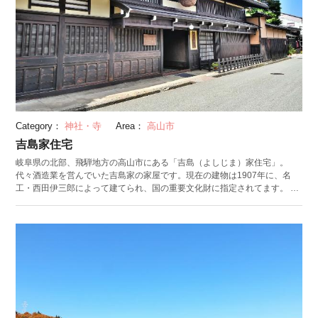
Category：
神社・寺
Area：
高山市
吉島家住宅
岐阜県の北部、飛騨地方の高山市にある「吉島（よしじま）家住宅」。
代々酒造業を営んでいた吉島家の家屋です。現在の建物は1907年に、名
工・西田伊三郎によって建てられ、国の重要文化財に指定されてます。 内
部は大黒柱を中心に横にかける材「梁」と梁の上にかけられた「束」が作
り出す吹き抜け構造。高窓から取り入れられる光で柱の木目を美しく見せ
るなどの工夫も施されています。外観に見られるのは、出格子と入格子。
玄関前の軒下に吊り下がる三輪神社の杉玉は、新酒の完成を告げる縁起物
です。引き戸の前には幕府に多くのお金を献上して賜った「二つ引き両
紋」の暖簾が掛けられ、吉島家がいかに豪商であったかがわかります。 周
辺には飛騨の名家・日下部家の家を当時のまま一般公開した「日下部民藝
館」があるので、あわせて足を運んでみてくださいね。