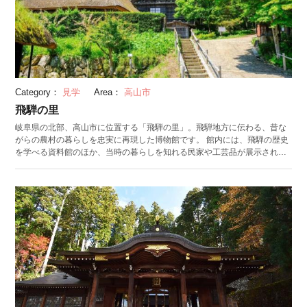
Category：
見学
Area：
高山市
飛騨の里
岐阜県の北部、高山市に位置する「飛騨の里」。飛騨地方に伝わる、昔な
がらの農村の暮らしを忠実に再現した博物館です。 館内には、飛騨の歴史
を学べる資料館のほか、当時の暮らしを知れる民家や工芸品が展示されて
います。中でも、日本の伝統的な暮らしがわかる民家は見どころ。豪雪地
帯の飛騨地方で生まれた、雪に強い茅葺き（かやぶき）屋根の民家や合掌
造りの家屋をじっくり見学できます。各民家には、農林業や養蚕業で用い
られた道具、人々の生活を支えた生活用品の展示も。歩くだけで、タイム
スリップしたような感覚を味わえます。 飛騨の里では、季節に合わせて
様々なイベントを実施しています。冬には雪遊び大会、5月頃からは田植え
や稲刈りなど、当時の農村の生活を味わえる内容が満載。飛騨の代表的な
民芸品「さるぼぼ」づくりが楽しめる民芸教室は、予約をすればいつでも
参加できます。