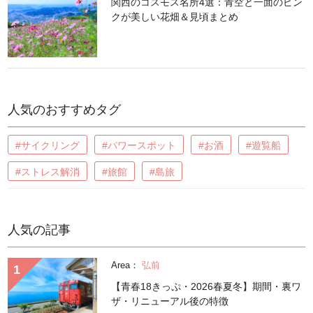
関西のコスモス名所4選：青空と一面のピン
クが美しい花畑＆見頃まとめ
人気のおすすめタグ
#サイクリング
#パワースポット
#お酒
#遊覧船
#ストレス解消
#旅館
#島旅
人気の記事
Area：
弘前
【青春18きっぷ・2026春夏冬】期間・裏ワ
ザ・リニューアル後の特徴