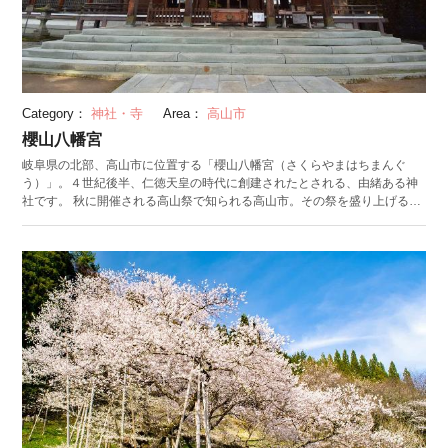
Category：
神社・寺
Area：
高山市
櫻山八幡宮
岐阜県の北部、高山市に位置する「櫻山八幡宮（さくらやまはちまんぐ
う）」。４世紀後半、仁徳天皇の時代に創建されたとされる、由緒ある神
社です。 秋に開催される高山祭で知られる高山市。その祭を盛り上げる総
重量2.5tの大神輿を所蔵しているのが櫻山八幡宮です。境内にある「高山
祭屋台会館・桜山日光館」には、有形民俗文化財に指定されている屋台11
台と大神輿が常設展示されています。 石段を登っていくと、高山城を守る
神が祀られている格式高い境内社「秋葉神社」があります。その隣にある
のは、「狂人石」と呼ばれる霊石。古くから、神社領域を汚す者が狂人石
に触れると狂人になると言い伝えられているそうです。