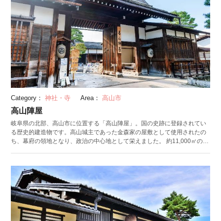
Category：
神社・寺
Area：
高山市
高山陣屋
岐阜県の北部、高山市に位置する「高山陣屋」。国の史跡に登録されてい
る歴史的建造物です。高山城主であった金森家の屋敷として使用されたの
ち、幕府の領地となり、政治の中心地として栄えました。 約11,000㎡の敷
地内には、御役所や高山城から移築された御蔵など、9つの伝統的建造物が
残されています。建物の壁や玄関の砂など随所に描かれている美しい波模
様は、当時から縁起物とされる青海波（せいがいは）。江戸時代から陣屋
に根付く、縁起を担ぐ習慣が見られます。また、館内には150匹のうさぎ
の装飾が施されているそう。訪れた際はぜひ数えてみてくださいね。 周辺
では、日本三大朝市に数えられる「宮川朝市」が開催されています。ほぼ
毎朝、地元でとれた野菜や果物、岐阜の伝統工芸品「さるぼぼ」など、
様々な品が並びます。