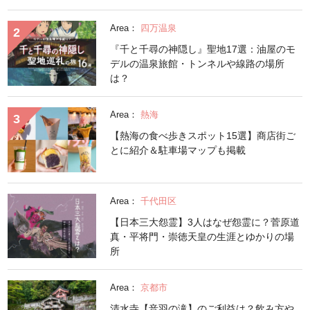
Area：
四万温泉
『千と千尋の神隠し』聖地17選：油屋のモ
デルの温泉旅館・トンネルや線路の場所
は？
Area：
熱海
【熱海の食べ歩きスポット15選】商店街ご
とに紹介＆駐車場マップも掲載
Area：
千代田区
【日本三大怨霊】3人はなぜ怨霊に？菅原道
真・平将門・崇徳天皇の生涯とゆかりの場
所
Area：
京都市
清水寺【音羽の滝】のご利益は？飲み方や