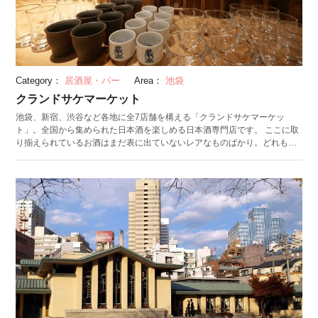
Category：
居酒屋・バー
Area：
池袋
クランドサケマーケット
池袋、新宿、渋谷など各地に全7店舗を構える「クランドサケマーケッ
ト」。全国から集められた日本酒を楽しめる日本酒専門店です。 ここに取
り揃えられているお酒はまだ表に出ていないレアなものばかり。どれも小
さな蔵で職人たちがこだわりを持ってつくった逸品です。全国から蔵元が
こだわりを語りに来てくれるイベントなども開催されます。 クランドサケ
マーケットの魅力は、100種類以上の日本酒を時間無制限で飲み比べし放
題なこと。時間無制限のため、自分のペースで日本酒を味わうことができ
ます。リーズナブルさを重視したいなら、安価な時間制限付きの料金プラ
ンもおすすめ。料理は持ち込み・途中の買い出し可能となっています。日
本酒好きな方はぜひ一度訪れてみてはいかがでしょうか。