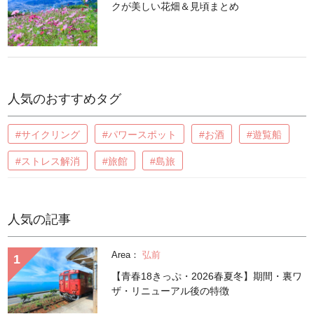
クが美しい花畑＆見頃まとめ
人気のおすすめタグ
#サイクリング
#パワースポット
#お酒
#遊覧船
#ストレス解消
#旅館
#島旅
人気の記事
Area：
弘前
【青春18きっぷ・2026春夏冬】期間・裏ワ
ザ・リニューアル後の特徴