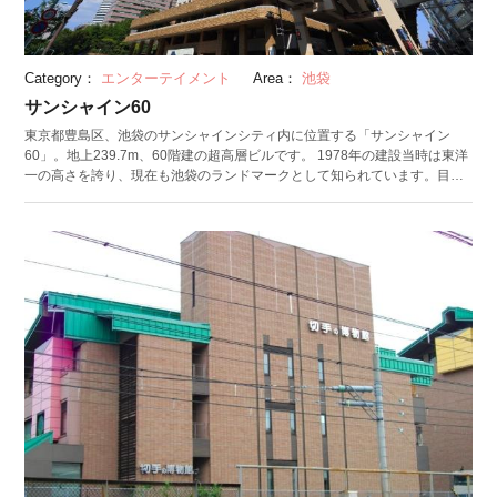
Category：
エンターテイメント
Area：
池袋
サンシャイン60
東京都豊島区、池袋のサンシャインシティ内に位置する「サンシャイン
60」。地上239.7m、60階建の超高層ビルです。 1978年の建設当時は東洋
一の高さを誇り、現在も池袋のランドマークとして知られています。目玉
は60階にある、遊べる屋内展望台「スカイサーカス」。「見るだけの展望
台から体感する展望台へ」というコンセプトのもと、VR技術を駆使したユ
ニークな体験が盛りだくさん。ロケットになって空へ発射されたり、逆バ
ンジーや空中ブランコでビルから飛び出したり、高さを存分に体感できる
アクティビティが充実しています。 夏には期間限定で、屋上でのジップラ
インが登場。ここでしかできない地上239mでの滑空体験で、スリリングな
夏のひとときを過ごしてみてはいかがでしょうか。