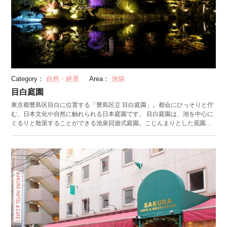
Category：
自然・絶景
Area：
池袋
目白庭園
東京都豊島区目白に位置する「豊島区立 目白庭園」。都会にひっそりと佇
む、日本文化や自然に触れられる日本庭園です。 目白庭園は、池を中心に
ぐるりと散策することができる池泉回遊式庭園。こじんまりとした底園内
には瓦葺きの木造平屋で数寄屋造りの「赤鳥庵」や「六角浮き見堂（ろっ
かくうきみどう）」など、日本の巧みな建築様式が随所に見られます。 シ
ダレザクラや色づく木々など四季折々の自然が美しく、都会の喧騒を離れ
て一息つくのに最適なスポット。池袋や目白といった繁華街からほど近い
場所に位置し、都心からのアクセスも良好です。