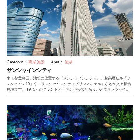
Category：
商業施設
Area：
池袋
サンシャインシティ
東京都豊島区、池袋に位置する「サンシャインシティ」。超高層ビル「サ
ンシャイン60」や「サンシャインシティプリンスホテル」などが入る複合
施設です。 1975年のグランドオープンから40年余りが経つサンシャイン
シティ。今も色褪せることのない、池袋のランドマークです。施設内には
ホテル、専門店街、オフィス、水族館や劇場、屋内型テーマパークが集
結。「なんか面白いこと、ある。」というキャッチフレーズの通り、老若
男女、誰が行っても面白いことを見つけられるスポットです。 タレントや
芸能人の出演機会も多い噴水広場や屋外のパフォーマンスステージでのイ
ベントも人気。家族や友人と行くのはもちろん、おひとりさまでも楽しめ
る、池袋に行ったら外せない施設です。