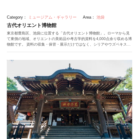
Category：
ミュージアム・ギャラリー
Area：
池袋
古代オリエント博物館
東京都豊島区、池袋に位置する「古代オリエント博物館」。ローマから見
て東側の地域、オリエントの美術品や考古学的資料を4,000点余り収める博
物館です。 資料の収集・保管・展示だけではなく、シリアやウズベキスタ
ンなどでの発掘調査なども行っている古代オリエント博物館。研究の大き
な礎となっています。館内には、地域の文明と仏教の関わりや日本への影
響に注目した展示も充実。日本文化とは親しみが少ないと思われがちなオ
リエント文化も、工夫の凝らされた展示を通して身近に感じることができ
るでしょう。 博物館は「サンシャインシティ」の一番奥に位置する「文化
会館」の7階にあります。ショッピングにあわせて立ち寄れる、便利な博物
館です。