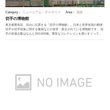
Category：
ミュージアム・ギャラリー
Area：
池袋
切手の博物館
東京都豊島区、目白に位置する「切手の博物館」。日本と世界各国の郵便
切手や切手収集に関する書籍などが保管・展示されている博物館です。 切
手の収蔵点数はなんと350,000種。豊富なコレクションを選りすぐって伝
えてくれるのが、3カ月ごとに替わる企画展です。「美しい昆虫～蝶々編」
展では蝶をモチーフとした世界中の切手、「氷の世界」展では樹氷、アイ
スホッケー、雪の女王など氷にまつわる絵の切手など、テーマごとに並べ
られた切手はどれも魅力的なものばかり。小さなスペースに描かれた斬新
でカラフルなデザインの数々に、時間を忘れて見入ってしまいます。 古切
手を使ったはり絵作りや、切手の交換会などのイベントも充実。自分の持
っている切手を入場料代わりに使えるユニークな対応もあり、小さなわく
わくが詰まった博物館です。 （写真：Kitte no Hakubutsukan © Abasaa ク
リエイティブ・コモンズ・ライセンス（表示2.0 国際）
https://creativecommons.org/licenses/by-sa/2.0/ ）