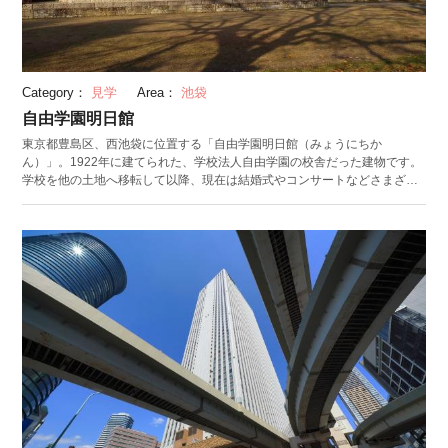
Category：
見学
Area：
池袋
自由学園明日館
東京都豊島区、西池袋に位置する「自由学園明日館（みょうにちか
ん）」。1922年に建てられた、学校法人自由学園の校舎だった建物です。
学校を他の土地へ移転して以降、現在は結婚式やコンサートなどさまざま
なイベントに利用されています。約100年前に建てられた建物は、アメリ
カの名建築家フランク・ロイド・ライトの設計によるもの。「簡素な外形
の中にすぐれた思いを充たしめたい」という学校設立者の思いが建物内部
の隅々まで、また家具の一つ一つにまで込められています。梁や窓枠、照
明器具は独特の幾何学模様を描き、子供たちを優しく包んでいたかつての
雰囲気が今も訪れる人々の心を温めます。 喫茶付の見学券を購入して、ホ
ールまたは食堂でゆったりとコーヒーと焼き菓子を楽しみながらくつろぐ
のもおすすめです。