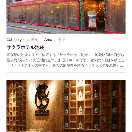
Category：
ホテル
Area：
池袋
サクラホテル池袋
東京都の池袋エリアに位置する「サクラホテル池袋」。池袋駅C6出口から
徒歩約3分という好立地に立つ、多国籍ホテルです。 都内に5店舗を構える
「サクラホテル」の中でも、最大の部屋数を誇る「サクラホテル池袋」。
部屋タイプもさまざまで、ドミトリールームからシングル、ツイン、グル
ープルーム、和室までをそろえています。共同キッチンも設けており、長
期滞在の旅行者にもおすすめ。 カフェ＆レストランには専任のシェフがお
り、本格的な多国籍メニューがいただけると人気。ポルトガルのB級グル
メ「フランセジーニャ」をアレンジした「パリセジーニャ」は、不動の人
気を誇るオリジナルメニュー。大きなハンバーガーの上に、自家製のホワ
イトソースとチーズをたっぷりかけオーブンで焼き上げた一品です。