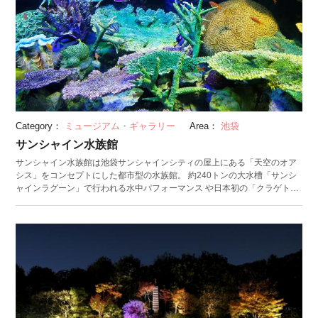
Category：
ミュージアム・ギャラリー
Area：
池袋
サンシャイン水族館
サンシャイン水族館は池袋サンシャインシティの屋上にある「天空のオア
シス」をコンセプトにした都市型の水族館。 約240トンの大水槽「サンシ
ャインラグーン」で行われる水中パフォーマンス や日本初の「クラゲトン
ネル」など見どころが満載です。特に屋上エリア「マリンガーデン」では
アシカが頭の上を通る「サンシャインアクアリング」やモモイロペリカン
を下から観察できる「天空パス」、ペンギンが空を飛んでいるように見え
る「天空のペンギン水槽」など、ここにしかない展示が人気を集めていま
す。 また企画展なども頻繁に行われており、いつもの展示とは少し異なる
視点から生き物について学ぶこともできます。 （投稿日：2018/07/12
最終更新日：2023/12/20）