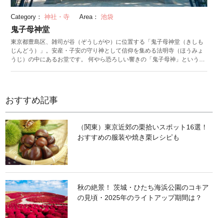
Category：
神社・寺
Area：
池袋
鬼子母神堂
東京都豊島区、雑司が谷（ぞうしがや）に位置する「鬼子母神堂（きしも
じんどう）」。安産・子安の守り神として信仰を集める法明寺（ほうみょ
うじ）の中にあるお堂です。 何やら恐ろしい響きの「鬼子母神」という名
前は、インドの武将神の妻「訶梨帝母（かりていも）」のことを指しま
す。彼女は子供を500人（または1,000人ともいわれる）多く育て、栄養補
給のために他人の子供を食べたため人々に恐れられていました。見かねた
お釈迦様が訶梨帝母が一番かわいがっていた子供を隠し、子を食べられた
おすすめ記事
他の母親の気持ちを理解させたところ、改心して仏法の守り神となったと
伝えられています。 豊島区にある鬼子母神堂は、室町時代に偶然井戸から
掘りだされた場所にお堂が建てられたもの。お堂の横には樹齢700年を超
（関東）東京近郊の栗拾いスポット16選！
える立派な大公孫樹（おおいちょう）があり、こちらも強い生命力を感じ
おすすめの服装や焼き栗レシピも
させるパワースポットとして知られています。
秋の絶景！ 茨城・ひたち海浜公園のコキア
の見頃・2025年のライトアップ期間は？