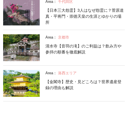
Area：
千代田区
【日本三大怨霊】3人はなぜ怨霊に？菅原道
真・平将門・崇徳天皇の生涯とゆかりの場
所
Area：
京都市
清水寺【音羽の滝】のご利益は？飲み方や
参拝の順番を徹底解説
Area：
洛西エリア
【金閣寺】歴史・見どころは？世界遺産登
録の理由も解説