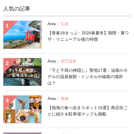
人気の記事
Area：
弘前
【青春18きっぷ・2026春夏冬】期間・裏ワ
ザ・リニューアル後の特徴
Area：
四万温泉
『千と千尋の神隠し』聖地17選：油屋のモ
デルの温泉旅館・トンネルや線路の場所
は？
Area：
熱海
【熱海の食べ歩きスポット15選】商店街ご
とに紹介＆駐車場マップも掲載