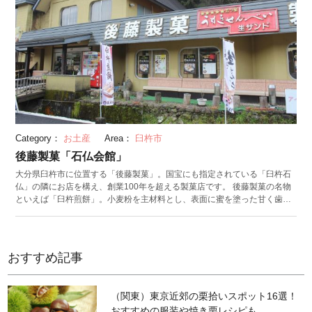
Category：
お土産
Area：
臼杵市
後藤製菓「石仏会館」
大分県臼杵市に位置する「後藤製菓」。国宝にも指定されている「臼杵石
仏」の隣にお店を構え、創業100年を超える製菓店です。 後藤製菓の名物
といえば「臼杵煎餅」。小麦粉を主材料とし、表面に蜜を塗った甘く歯応
えのあるせんべいです。一枚一枚蜜を手塗りし仕上げた、臼杵市の銘菓で
す。臼杵市はかつてショウガの一大産地だったことから、臼杵煎餅にもシ
ョウガを使用。ほんのりと香るショウガが、アクセントになっています。
臼杵石仏の姿がパッケージにデザインされており、お土産にも最適です。
おすすめ記事
後藤製菓では2019年に創業100年を記念し、新ブランド「IKUSU ATIO（イ
クス・アティオ）」を立ち上げるなど、歴史を受け継ぎながら積極的に新
しい挑戦を行っています。チョコレートを使った商品や、臼杵市産の有機
（関東）東京近郊の栗拾いスポット16選！
ショウガを使った新商品などを展開しています。
おすすめの服装や焼き栗レシピも