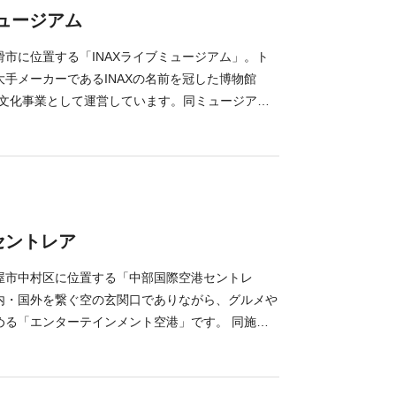
ミュージアム
市に位置する「INAXライブミュージアム」。ト
手メーカーであるINAXの名前を冠した博物館
Lが文化事業として運営しています。同ミュージアム
ち」と呼ばれる常滑に立ち、「発見と継承」をテー
ものづくりの魅力を発信しています。 INAXライ
まりは「窯のある広場・資料館」が開設された
建物を開設し、2006年に「INAXライブミュージア
オープンしました。現在は「窯のある広場・資料
博物館」「陶学工房」「土・どろんこ館」「ものづ
セントレア
器のはじまり館」の6つの建物があります。 中でも
イル博物館」。紀元前から近代まで、約1,000点
屋市中村区に位置する「中部国際空港セントレ
レクションを展示しています。また「土・どろんこ
内・国外を繋ぐ空の玄関口でありながら、グルメや
ごを磨いて色付けをする体験ができます。
める「エンターテインメント空港」です。 同施設
スを展開。空港内や、滑走路の近くにある「展望ス
できる「丸わかりツアー」なら、空港内を探索しな
ことができます。11月から3月の時期には、展望ス