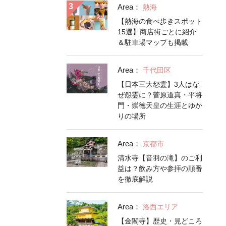
Area：
熱海
【熱海の食べ歩きスポット
15選】商店街ごとに紹介
＆駐車場マップも掲載
Area：
千代田区
【日本三大怨霊】3人はな
ぜ怨霊に？菅原道真・平将
門・崇徳天皇の生涯とゆか
りの場所
Area：
京都市
清水寺【音羽の滝】のご利
益は？飲み方や参拝の順番
を徹底解説
Area：
洛西エリア
【金閣寺】歴史・見どころ