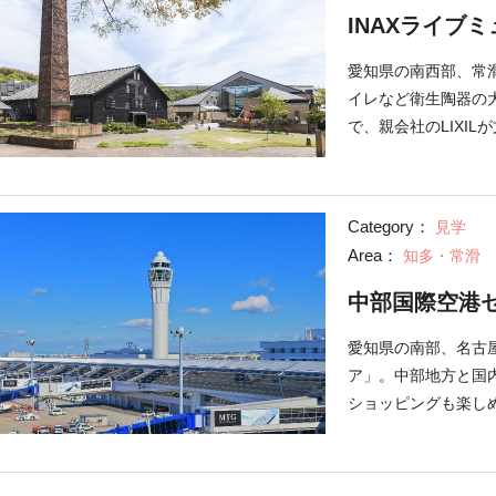
INAXライブ
愛知県の南西部、常滑
イレなど衛生陶器の大
で、親会社のLIXI
は、「やきもののま
マにやきものの歴史や
ブミュージアムの始
Category：
見学
1986年。その後順次
Area：
知多・常滑
ム」としてグランド
館」「世界のタイル
中部国際空港
くり工房」「建築陶
おすすめは「世界のタ
愛知県の南部、名古
もの装飾タイルのコ
ア」。中部地方と国
館」では、どろだん
ショッピングも楽し
では、様々なサービ
カイデッキ」を見学
がらその説明を聞く