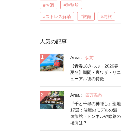
#お酒
#遊覧船
#ストレス解消
#旅館
#島旅
人気の記事
Area：
弘前
【青春18きっぷ・2026春
夏冬】期間・裏ワザ・リニ
ューアル後の特徴
Area：
四万温泉
『千と千尋の神隠し』聖地
17選：油屋のモデルの温
泉旅館・トンネルや線路の
場所は？