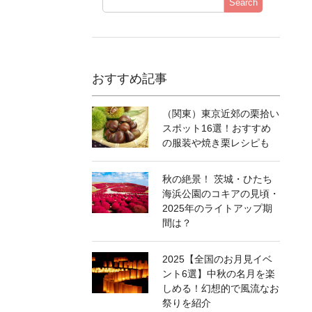
Search
おすすめ記事
（関東）東京近郊の栗拾い
スポット16選！おすすめ
の服装や焼き栗レシピも
秋の絶景！ 茨城・ひたち
海浜公園のコキアの見頃・
2025年のライトアップ期
間は？
2025【全国のお月見イベ
ント6選】中秋の名月を楽
しめる！幻想的で風流なお
祭りを紹介