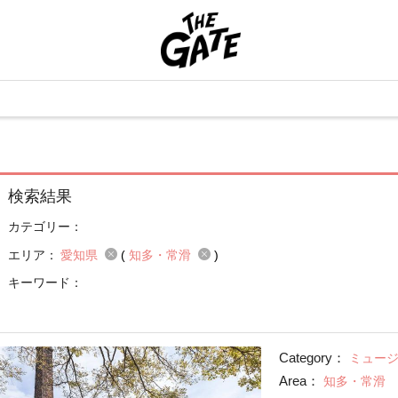
検索結果
カテゴリー：
エリア：
愛知県
(
知多・常滑
)
キーワード：
Category：
ミュー
Area：
知多・常滑