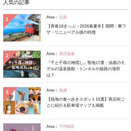
人気の記事
Area：
弘前
【青春18きっぷ・2026春夏冬】期間・裏ワ
ザ・リニューアル後の特徴
Area：
四万温泉
『千と千尋の神隠し』聖地17選：油屋のモ
デルの温泉旅館・トンネルや線路の場所
は？
Area：
熱海
【熱海の食べ歩きスポット15選】商店街ご
とに紹介＆駐車場マップも掲載
Area：
千代田区