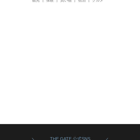
観光
体験
買い物
宿泊
グルメ
THE GATE 公式SNS