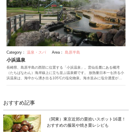
ど。不思議な写真が撮れると評判の撮影スポットです。館内で提供してい
ただける島原の湧水で淹れたお茶を飲みながら、歴史的建造物と清流の美
しさに存分に浸れます。
Category：
温泉・スパ
Area：
島原半島
小浜温泉
長崎県、島原半島の西部に位置する「小浜温泉」。雲仙岳麓にある橘湾
（たちばなわん）海岸線上に立ち並ぶ温泉郷です。 放熱量日本一を誇る小
浜温泉は、海中から湧き出る105℃の塩化物泉。海水並みに塩分濃度が高
いため湯冷めしにくく、殺菌効果があるのが特徴です。リウマチや神経痛
に効果が期待され、古くから湯治場として栄えた地でもあります。 小浜温
泉観光協会では「小浜のゆめぐり札」が購入可能。立ち寄り湯として登録
されている入浴施設から、4軒の温泉を利用できます。橘湾海中に30カ所
おすすめ記事
もの源泉を持つ小浜温泉を存分に満喫しましょう。夕刻には波の穏やかな
橘湾から夕日の絶景が展望でき、温泉と共に日常の疲れを洗い流してくれ
ますよ。 数ある入浴施設の中でも有名なのが、源泉温度の105℃から由来
（関東）東京近郊の栗拾いスポット16選！
する足湯施設「ほっとふっと105」。日本一長い足湯として知られていま
おすすめの服装や焼き栗レシピも
す。温泉と共に楽しみたい地元グルメとしては、魚介出汁に海鮮の具がた
っぷり入った小浜ちゃんぽんが人気。ほとんどのお寿司屋さんに小浜ちゃ