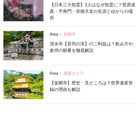
【日本三大怨霊】3人はなぜ怨霊に？菅原道
真・平将門・崇徳天皇の生涯とゆかりの場
所
Area：
京都市
清水寺【音羽の滝】のご利益は？飲み方や
参拝の順番を徹底解説
Area：
洛西エリア
【金閣寺】歴史・見どころは？世界遺産登
録の理由も解説