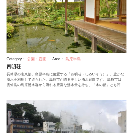
Category：
公園・庭園
Area：
島原半島
四明荘
長崎県の南東部、島原半島に位置する「四明荘（しめいそう）」。豊かな
湧水を利用して造られた、島原市が誇る美しい湧水庭園です。 島原市は、
雲仙岳の島原湧水群から流れる豊富な湧水量を持ち、「水の都」とも評さ
れる地。町の水路には鯉が悠然と泳ぐ、生活と清流が共存する町です。そ
んな島原市を代表する庭園が四明荘。東西南北の「四方」を「明」るく見
渡せる場所として名付けられました。庭園内の池、2カ所からは1日3,000t
の水が湧き上がっています。和風建築が池に浮かんでいるような配置や色
とりどりの鯉が悠然と泳ぎ家屋を囲む姿から、「水屋敷」と呼ばれること
も。明治時代後期の医師、伊東元三氏が建てた別邸でしたが、後に島原市
に寄贈され、2014年に国の登録有形文化財に指定されています。 庭園には
四季折々の花が咲き、家屋の様式美と相まって美しい景観を生み出しま
す。池の透明度が高く、優雅に泳ぐ錦鯉が浮かんでいるように錯覚するほ