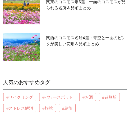
関東のコスモス畑6選：一面のコスモスが見
られる名所＆見頃まとめ
関西のコスモス名所4選：青空と一面のピン
クが美しい花畑＆見頃まとめ
人気のおすすめタグ
#サイクリング
#パワースポット
#お酒
#遊覧船
#ストレス解消
#旅館
#島旅