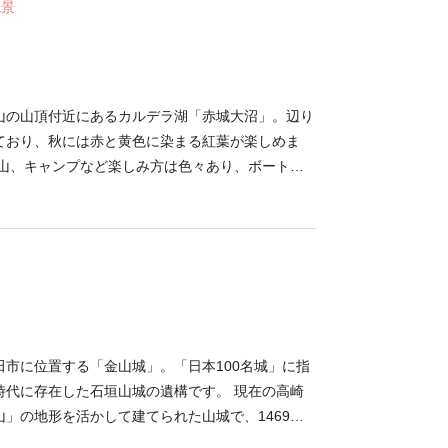
絶景
秋祭りも見どころのひとつです。 赤城神社の周り
、蓮華や水芭蕉、ニッコウキスゲなどが咲く花の名
ボートを楽しむができ、秋には紅葉を見に多くの方
りだけでなく境内で行われる一風変わったボート遊
きるのも赤城神社ならではの魅力です。 （投稿
山の山頂付近にあるカルデラ湖「赤城大沼」。辺り
終更新日：2023/12/27）
ており、秋には赤と黄色に染まる紅葉が楽しめま
登山、キャンプなど楽しみ方は色々あり、ボートに
巡るのもオススメです。また、11月になるとワカサ
1月上旬から3月下旬までは氷上ワカサギ釣りが楽し
8/07/12 最終更新日：2023/12/27）
田市に位置する「金山城」。「日本100名城」に指
時代に存在した石垣山城の遺構です。 現在の高崎
」の地形を活かして建てられた山城で、1469年
松家純（いえずみ）氏が築城しました。金山城は、