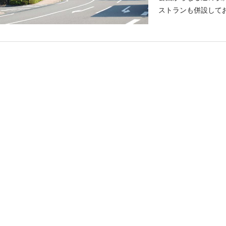
開催されます。戦国
ストランも併設して
かれて、熱戦を繰り
分濃度が高いため体
ら「美人の湯」とも
る広々とした内湯と
す。浴室と脱衣場に
ーが備え付けてあり
スやキッズコーナー
ストラン赤城」では
ンをはじめ定食やそ
ぷりのチャーシュー
のサウナ・温泉・レ
ぜひチェックを。 
は、季節ごとの旬の
うをはじめ軽食の製
ライン祭り・11月
め放題イベント。テ
園」で食べるのも気持
更新日：2024/9/9）