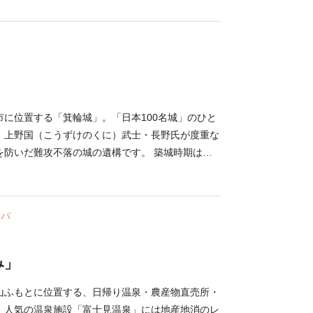
頂を中心に、石垣で周りを囲んだ堅い守備が特徴の
広大な土地には堀切や土塁などの遺構があります
貴重。金山城遺跡調査以前にいわれた「戦国時代の
ない」という定説を大きく覆すものでした。 現在
れており、園内には見学ルートが設けられていま
る攻め手の目線になって歩いてみれば、険しい坂道
に、落城知らずといわれた理由を知ることでしょ
市に位置する「箕輪城」。「日本100名城」のひと
は、建築家・隈研吾氏設計の「史跡金山城址ガイダ
。上野国（こうずけのくに）武士・長野氏が度重な
金山城の歴史を紹介しています。
を防いだ難攻不落の城の遺構です。 築城時期は定
群馬県中部に位置していた上野国の中心人物・長野
が築いたといわれます。上野攻略をめざす甲斐国・
入ったものの、長野氏が守り続けました。多くの戦
スパ
入れ替わりましたが、徳川氏の関東入りによって徳
大名の井伊直正が城主に。その後、井伊氏が高崎城
城は廃城になっています。 2011年から2016年に
み」
や郭馬出西虎口門などが復元されました。当時の最
た精巧な造りが見られ、現在の城址は国の指定史跡
山ふもとに位置する、日帰り温泉・農産物直売所・
。 毎年10月の最終日曜には「箕輪城まつり」が
。人気の温泉施設「富士見温泉」には地産地消のレ