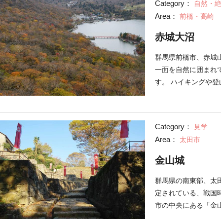
Category：
自然・
のお披露目で人気な
Area：
前橋・高崎
にある大沼・小沼は
所。大沼・小沼では
赤城大沼
が訪れます。神社巡
びを楽しむことがで
群馬県前橋市、赤城
日：2018/07/12 最
一面を自然に囲まれ
す。 ハイキングや
乗って優雅に大沼を
ギ釣りが解禁され、
めます。 （投稿日：201
Category：
見学
Area：
太田市
金山城
群馬県の南東部、太
定されている、戦国
市の中央にある「金山
に新田氏の一族、岩