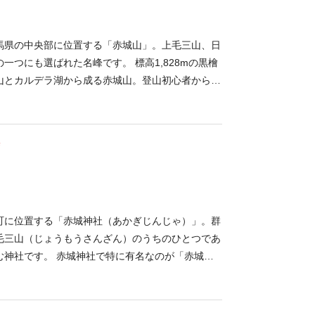
馬県の中央部に位置する「赤城山」。上毛三山、日
一つにも選ばれた名峰です。 標高1,828mの黒檜
山とカルデラ湖から成る赤城山。登山初心者から上
気の観光エリアで、四季折々の花々と山々の風景
わうことのできない開放感を感じることができま
るレジャーを体験できる「大沼湖畔」、そこから繋
寺
ばれる湿原では、遊歩道沿いに珍しい高原植物が見
ら赤城山南麓を横断する「あかぎ風ライン」には多
び、歩いた後にお昼を食べるには絶好のスポットで
07/12 最終更新日：2023/12/27）
町に位置する「赤城神社（あかぎじんじゃ）」。群
毛三山（じょうもうさんざん）のうちのひとつであ
む神社です。 赤城神社で特に有名なのが「赤城姫
の神様「赤城大明神」に祈願した女性は必ず願いが
かることができるといわれています。また赤城神社
、弓道術奉納で有名な夏祭り、火縄銃や居合抜刀術