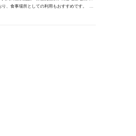
武将や足軽がふんした参加者が長野軍と武田軍に分
おり、食事場所としての利用もおすすめです。 塩
広げる当時の様子を再現します。
の芯から温まることができ、保湿性も抜群なことか
呼ばれる富士見温泉。ジェットバスやサウナを有す
、関東平野が一望できる絶景の露天風呂が魅力で
は、それぞれボディソープ・シャンプー・ドライヤ
ます。湯上がりには多様なリラクゼーションスペー
を楽しんで。 富士見温泉と同じ建物内にある「レ
、地元食材をふんだんに使った料理を提供。ラーメ
ばといった豊富なメニューのなかでも、うま味たっ
がポイントの特製ラーメンはお店一押しです。館内
ストランではイベント開催も盛んなため、来館前に
富士見温泉に隣接する直売所「風ラインふじみ」で
地元野菜を販売するほか、地元名物の焼きまんじゅ
造販売も行っています。特に人気なのは、5月の風
の収穫感謝祭のほか、タマネギ・ジャガイモなどの詰
イクアウトした商品を、直売所裏手の「ふれあい公
ちがよさそうです。 （公開日：2024/9/9 最終