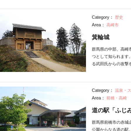
現在の城址がある山
お城。3㎢におよぶ
Category：
歴史
が、なかでも石垣は
Area：
高崎市
関東の城には石垣が
は公園として整備さ
箕輪城
す。金山城を攻略す
や城址をかこむ石垣
群馬県の中部、高崎
う。金山のふもとに
つとして知られます
ンス施設」があり、
る武田氏からの攻撃
かではなく、現在の
業尚（なりひさ）氏
武田氏が何度も攻め
Category：
温泉・
国武士が城主として
Area：
前橋・高崎
川家に仕えた武将・
へ移ったのちに、箕輪
道の駅「ふじ
かけて、本丸の土台
先端技術で建てられ
群馬県前橋市の赤城
にも指定されています
公園からなる道の駅