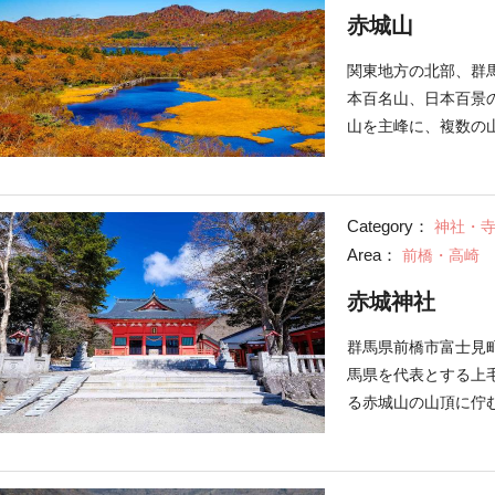
赤城山
関東地方の北部、群
本百名山、日本百景の
山を主峰に、複数の
級者まで楽しめる人
は、普段都会では味
す。季節ごとに異な
Category：
神社・
がる「小尾瀬」と呼
Area：
前橋・高崎
られます。 山頂か
くの蕎麦屋が建ち並
赤城神社
す。 （投稿日：2018/
群馬県前橋市富士見
馬県を代表とする上
る赤城山の山頂に佇
伝説」。赤城山と湖
叶い、美しい娘を授
で年に2回行われる