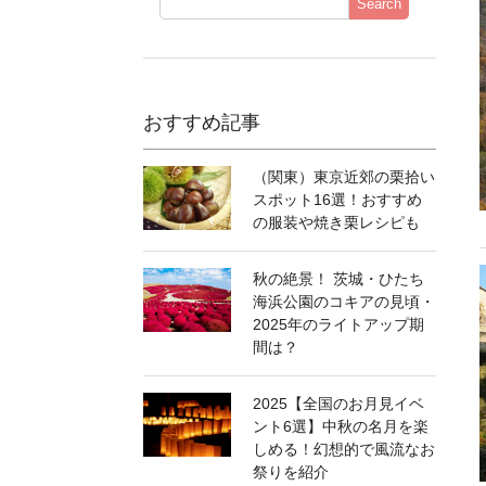
Search
おすすめ記事
（関東）東京近郊の栗拾い
スポット16選！おすすめ
の服装や焼き栗レシピも
秋の絶景！ 茨城・ひたち
海浜公園のコキアの見頃・
2025年のライトアップ期
間は？
2025【全国のお月見イベ
ント6選】中秋の名月を楽
しめる！幻想的で風流なお
祭りを紹介