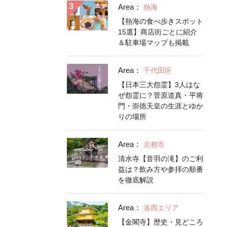
Area：
熱海
【熱海の食べ歩きスポット
15選】商店街ごとに紹介
＆駐車場マップも掲載
Area：
千代田区
【日本三大怨霊】3人はな
ぜ怨霊に？菅原道真・平将
門・崇徳天皇の生涯とゆか
りの場所
Area：
京都市
清水寺【音羽の滝】のご利
益は？飲み方や参拝の順番
を徹底解説
Area：
洛西エリア
【金閣寺】歴史・見どころ