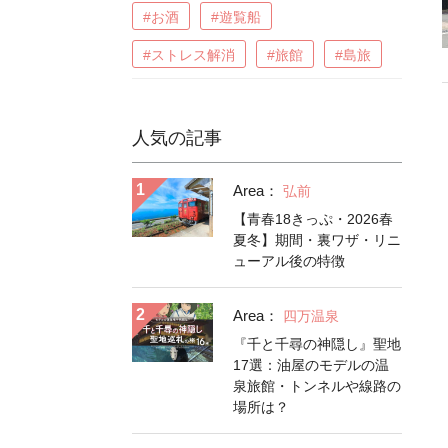
#お酒
#遊覧船
#ストレス解消
#旅館
#島旅
人気の記事
Area：
弘前
【青春18きっぷ・2026春
夏冬】期間・裏ワザ・リニ
ューアル後の特徴
Area：
四万温泉
『千と千尋の神隠し』聖地
17選：油屋のモデルの温
泉旅館・トンネルや線路の
場所は？