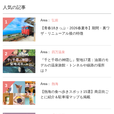
人気の記事
Area：
弘前
【青春18きっぷ・2026春夏冬】期間・裏ワ
ザ・リニューアル後の特徴
Area：
四万温泉
『千と千尋の神隠し』聖地17選：油屋のモ
デルの温泉旅館・トンネルや線路の場所
は？
Area：
熱海
【熱海の食べ歩きスポット15選】商店街ご
とに紹介＆駐車場マップも掲載