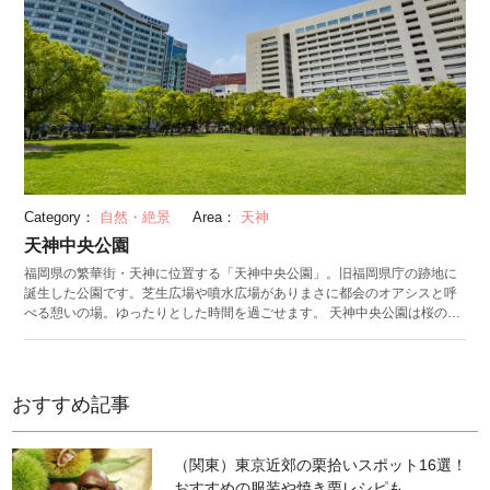
Category：
自然・絶景
Area：
天神
天神中央公園
福岡県の繁華街・天神に位置する「天神中央公園」。旧福岡県庁の跡地に
誕生した公園です。芝生広場や噴水広場がありまさに都会のオアシスと呼
べる憩いの場。ゆったりとした時間を過ごせます。 天神中央公園は桜の名
所としても知られています。川に沿って広がるさくら広場では、春になる
と約50本のソメイヨシノやサトザクラが咲き誇ります。毎年3月下旬から4
月上旬に開催される「さくらまつり」では、夜のライトアップも実施して
います。 周辺には、フレンチルネサンス様式で建てられたレトロな姿が特
おすすめ記事
徴の「旧福岡公会堂貴賓館」や、天神という地名の由来とされる「水鏡天
満宮」などの名所が点在しています。
（関東）東京近郊の栗拾いスポット16選！
おすすめの服装や焼き栗レシピも