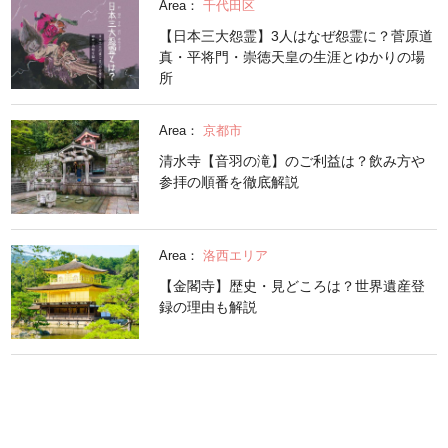
Area：
千代田区
【日本三大怨霊】3人はなぜ怨霊に？菅原道
真・平将門・崇徳天皇の生涯とゆかりの場
所
Area：
京都市
清水寺【音羽の滝】のご利益は？飲み方や
参拝の順番を徹底解説
Area：
洛西エリア
【金閣寺】歴史・見どころは？世界遺産登
録の理由も解説