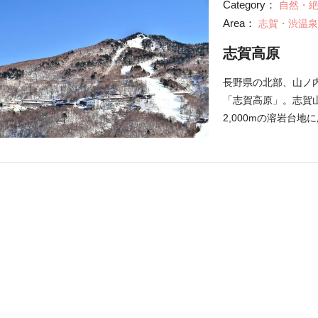
Category：
自然・
が良ければサルと混
Area：
志賀・渋温泉
志賀高原
長野県の北部、山ノ
「志賀高原」。志賀山
2,000mの溶岩台地
や「岩菅山」など、
沼池・丸池などの湖
も知られています。
湯・発哺（ほっぽ）
はキャンプやトレッ
とするウインタース
足を運ぶ人気のリゾー
ハイキングが開催さ
を、スノーシューを
自然との一体感を味