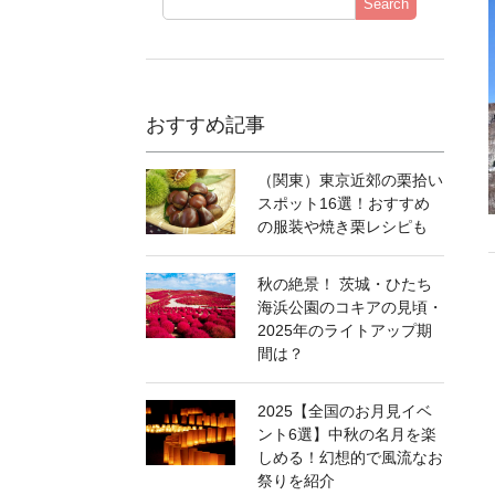
Search
おすすめ記事
（関東）東京近郊の栗拾い
スポット16選！おすすめ
の服装や焼き栗レシピも
秋の絶景！ 茨城・ひたち
海浜公園のコキアの見頃・
2025年のライトアップ期
間は？
2025【全国のお月見イベ
ント6選】中秋の名月を楽
しめる！幻想的で風流なお
祭りを紹介