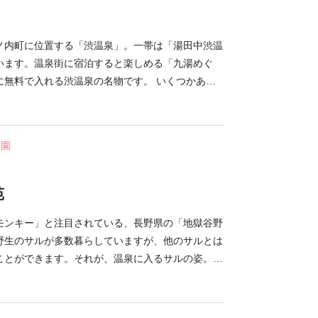
ノ内町に位置する「渋温泉」。一帯は「湯田中渋温
います。温泉街に宿泊すると楽しめる「九湯めぐ
に無料で入れる渋温泉の名物です。 いくつかある
人気なのが、創業260年の歴史を誇る老舗旅館「金
ての建物は、国の登録有形文化財にも指定されてい
レトロでありながら迫力もあり、写真映えすること
庭園
イトアップが施され、より幻想的な姿を見ることが
苑
モンキー」と注目されている、長野県の「地獄谷野
野生のサルが多数暮らしていますが、他のサルとは
ことができます。それが、温泉に入るサルの姿。日
のサルを見られるのはここだけで、世界的にも珍し
気にせず、優雅に温泉を楽しんでおり、外国人から
ています。隣接する「後楽館」の露天風呂では、運