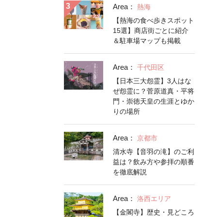
Area：
熱海
【熱海の食べ歩きスポット
15選】商店街ごとに紹介
＆駐車場マップも掲載
Area：
千代田区
【日本三大怨霊】3人はな
ぜ怨霊に？菅原道真・平将
門・崇徳天皇の生涯とゆか
りの場所
Area：
京都市
清水寺【音羽の滝】のご利
益は？飲み方や参拝の順番
を徹底解説
Area：
洛西エリア
【金閣寺】歴史・見どころ