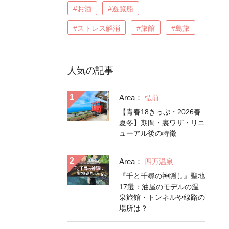
#お酒
#遊覧船
#ストレス解消
#旅館
#島旅
人気の記事
Area：
弘前
【青春18きっぷ・2026春
夏冬】期間・裏ワザ・リニ
ューアル後の特徴
Area：
四万温泉
『千と千尋の神隠し』聖地
17選：油屋のモデルの温
泉旅館・トンネルや線路の
場所は？