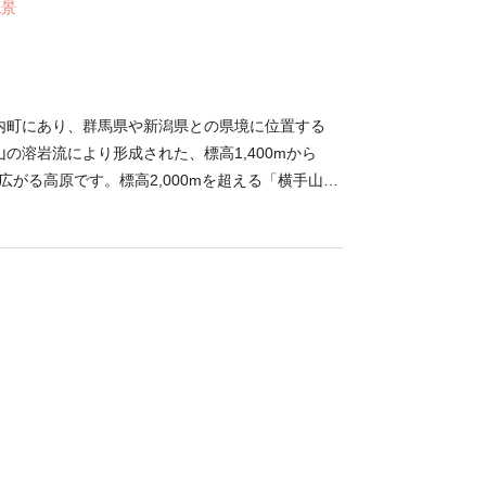
絶景
浴できるかもしれませんよ。
内町にあり、群馬県や新潟県との県境に位置する
の溶岩流により形成された、標高1,400mから
に広がる高原です。標高2,000mを超える「横手山」
雄大な山々に囲まれた起伏に富んだ地形が特徴。大
沼があるほか、高山植物や湿原植物の群生地として
 温泉保養地としても人気の志賀高原には、「熊の
温泉」など、８ヶ所の温泉宿が軒を連ねます。夏に
キングなどを楽しめる避暑地、冬はスキーをはじめ
ポーツの拠点となり、年間を通して多くの観光客が
ト地です。 毎年1月から3月には、スノーシュー
れます。普段は入れない原生林の森や樹氷林の中
履いて歩くことができ、幻想的な景色を眺めながら
わえます。