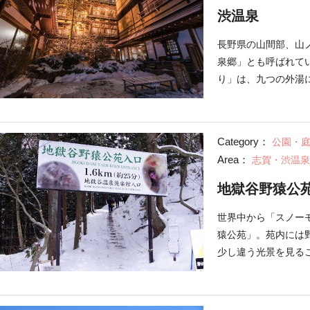
渋温泉
長野県の山間部、山
泉郷」とも呼ばれて
り」は、九つの外湯
宿泊施設の中で特に
具屋」。木造4階建
ます。その外観は、
Category：
公園・
間違いなし。夜はラ
Area：
志賀・渋温泉
できます。
地獄谷野猿公
世界中から「スノー
猿公苑」。苑内には
少し違う光景を見る
本で温泉に入る野生
い場所です。人目も
も多大な人気を集め