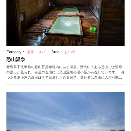
Category：
温泉・スパ
Area：
むつ市
恐山温泉
青森県下北半島の恐山菩提寺境内にある温泉。活火山である恐山では温泉
の湧出が見られ、参道の左側には恐山温泉の湯小屋が点在しています。 四
つある湯小屋の温泉は全て白濁した硫黄泉で、参拝者は自由に入浴可能。
神経痛やリウマチ、胃腸病に効果があるといわれています。もとは参拝の
前に体を清める目的で利用されていたため、小屋内に洗い場はなく石けん
類の使用も禁止です。 木造の湯小屋は男湯・女湯・男女入れ替え制・混浴
に分かれており、それぞれ「冷抜（ひえ）の湯」「古滝（こたき）の湯」
「薬師の湯」「花染（はなぞめ）の湯」と呼ばれています。源泉掛け流し
の湯は強酸性で温度も高め。湯船には温泉成分が固体化した白い湯花が溜
まっているのが見てとれます。 混浴の「花染の湯」のみ宿坊裏手にあるた
め境内から少し歩くことになります。境内に近い湯小屋の周囲には参拝客
も多いため、静かに入浴したい場合は「花染の湯」がおすすめ。タオルは
恐山の売店でも販売しています。 （公開日：2024/7/30 最終更新日：