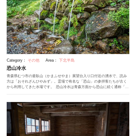
Category：
その他
Area：
下北半島
恐山冷水
青森県むつ市の釜臥山（かまふせやま）展望台入り口付近の湧水で、読み
方は「おそれざんひやみず」。霊場で有名な「恐山」の参拝客たちが古く
から利用してきた水場です。 恐山冷水は青森方面から恐山に続く通称「恐
山街道」沿いに位置し、現在は設置された3本の樋から冷水が流れ出ていま
す。冷水の前はバスの停留所となっており道路幅も広いため、路肩に車を
停めて水を飲む人も多いようです。 恐山冷水はこの世とあの世の境界とも
いわれており、この冷水で手や口を洗い恐山へ入るのがならわしとされて
きました。「冷水を1杯飲めば10年、2杯飲めば20年、3杯飲めば死ぬまで
若返る」という伝承も残っており、恐山冷水の湧水は不老水とも呼ばれて
います。 （公開日：2024/6/28 最終更新日：2024/6/28）