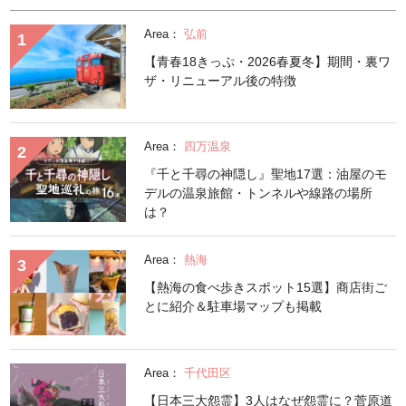
Area：
弘前
【青春18きっぷ・2026春夏冬】期間・裏ワ
ザ・リニューアル後の特徴
Area：
四万温泉
『千と千尋の神隠し』聖地17選：油屋のモ
デルの温泉旅館・トンネルや線路の場所
は？
Area：
熱海
【熱海の食べ歩きスポット15選】商店街ご
とに紹介＆駐車場マップも掲載
Area：
千代田区
【日本三大怨霊】3人はなぜ怨霊に？菅原道