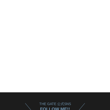
THE GATE 公式SNS
FOLLOW ME!!