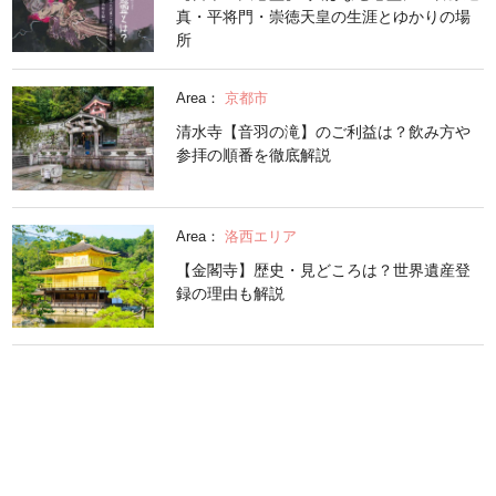
真・平将門・崇徳天皇の生涯とゆかりの場
所
Area：
京都市
清水寺【音羽の滝】のご利益は？飲み方や
参拝の順番を徹底解説
Area：
洛西エリア
【金閣寺】歴史・見どころは？世界遺産登
録の理由も解説