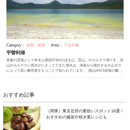
2024/7/30）
Category：
自然・絶景
Area：
下北半島
宇曽利湖
青森の霊場として有名な標高879mの活火山「恐山」のカルデラ湖です。恐
山のカルデラに雨水がたまってできた湖水は、湖底から噴出する火山ガス
によって高い酸性度をもつことで知られています。 湖はpH3.5前後の酸性
湖であり、魚が生息する湖沼としては世界で最も酸性の強い湖とされてい
ます。ただし宇曽利湖（うそりこ）にすむウグイはこうした過酷な環境に
適応するため特殊な生態変化を遂げた個体のみ。ほかの一般的な淡水湖に
すむウグイは宇曽利湖では生きられません。 恐山の山門の奥、地蔵殿わき
おすすめ記事
に広がる「地獄」のなかにある宇曽利湖。火山岩でできた岩場を抜けた先
に広がる白い砂浜は、その美しさから「極楽浜」と呼ばれています。 透き
通ったエメラルドグリーンの宇曽利湖と白い極楽浜がおりなす空間は、岩
（関東）東京近郊の栗拾いスポット16選！
場の多い恐山においてはまるで極楽。そんな風景とは裏腹に、たちこめる
おすすめの服装や焼き栗レシピも
硫黄臭や砂浜に積まれた石が非日常的な雰囲気をかもしだします。 （写
真：青森県） （公開日：2024/6/28 最終更新日：2024/6/28）