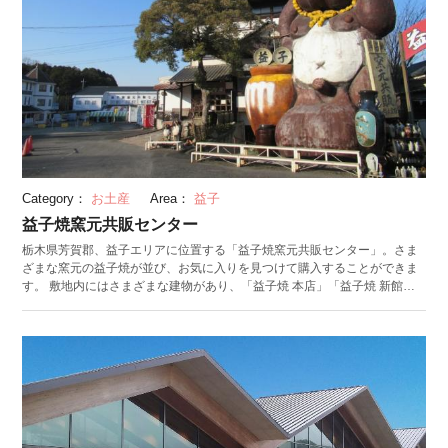
Category：
お土産
Area：
益子
益子焼窯元共販センター
栃木県芳賀郡、益子エリアに位置する「益子焼窯元共販センター」。さま
ざまな窯元の益子焼が並び、お気に入りを見つけて購入することができま
す。 敷地内にはさまざまな建物があり、「益子焼 本店」「益子焼 新館売
店」「益子焼 陶芸館」といったショッピング施設のほか、益子焼の作品を
展示するギャラリーや、陶芸教室、レストランなどの施設も充実。益子焼
の購入だけでなく、グルメを楽しんだり、作品を鑑賞したり、名物「ぽん
た饅頭」を購入したりと、多彩な楽しみ方ができます。 陶芸教室では、最
大100名まで同時に体験可能。団体での予約にもぴったりです。