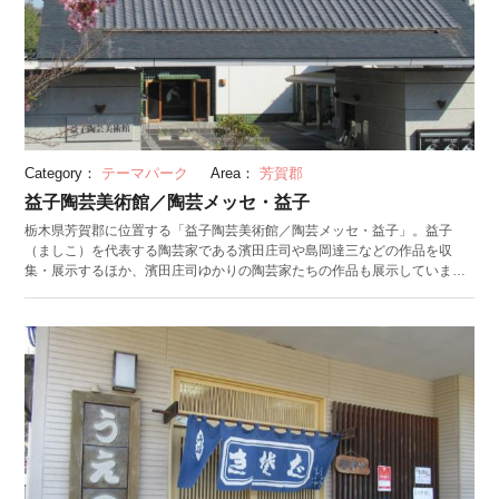
らず益子への移住に関する相談も受け付けています。同時にレンタサイク
ル受付の役割も担っており、自転車での益子観光にも便利。貸出場所・乗
り捨て場所は町内に点在しているため、気軽に利用してみましょう。 さら
に、道の駅ましこから徒歩1分の場所にある「MASHIKO STRAWBERRY
FARM」ではイチゴ狩りを楽しむことができます。イチゴ狩りの時期が近
づくと、公式サイトにお知らせが掲載されるのでぜひ確認を。 （公開日：
2024/8/9 最終更新日：2024/8/9）
Category：
テーマパーク
Area：
芳賀郡
益子陶芸美術館／陶芸メッセ・益子
栃木県芳賀郡に位置する「益子陶芸美術館／陶芸メッセ・益子」。益子
（ましこ）を代表する陶芸家である濱田庄司や島岡達三などの作品を収
集・展示するほか、濱田庄司ゆかりの陶芸家たちの作品も展示していま
す。 石材粉や古鉄粉を釉薬として作られ、ぽってりとかわいらしいフォル
ムが特徴の益子焼。陶芸家の濱田庄司は、明治維新以降の「民藝運動」で
活躍し、益子を陶芸の街として盛り上げていった益子焼発展の中心人物。
1955年には人間国宝（重要無形文化財保持者）に認定されています。 益子
陶芸美術館と同じ敷地内には、濱田庄司が住んでいた茅葺き屋根の住まい
を移築し公開している「旧濱田庄司邸」や、濱田庄司が生前愛用していた
「登り窯」を移築・復元するなど、彼の生前の暮らしについても触れるこ
とができます。