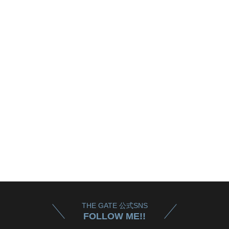
THE GATE 公式SNS
FOLLOW ME!!