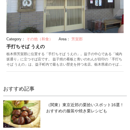
Category：
その他（和食）
Area：
芳賀郡
手打ちそば うえの
栃木県芳賀郡に位置する「手打ちそば うえの」。益子の中心である「城内
坂通り」に立つそば店です。 益子焼の看板と青いのれんが目印の「手打ち
そば うえの」は、益子町内で最も古い歴史を持つ名店。栃木県産のそば粉
と益子のおいしい水を使ったそばは、喉越しのつるっとした麺が特徴で
す。つゆには鰹節と鯖節で取ったダシを使っており、ほんのりと甘みが香
ります。旬の素材を使った天ぷらと一緒にいただきましょう。
おすすめ記事
（関東）東京近郊の栗拾いスポット16選！
おすすめの服装や焼き栗レシピも