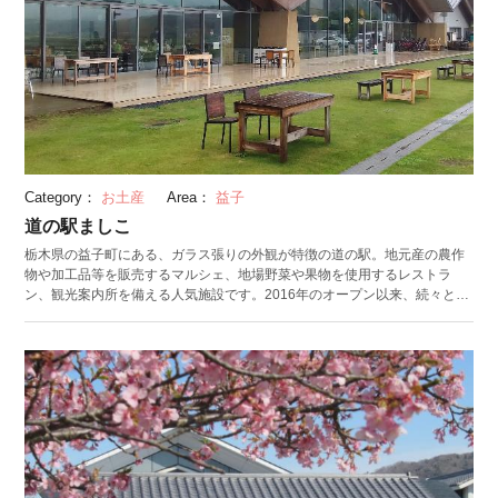
Category：
お土産
Area：
益子
道の駅ましこ
栃木県の益子町にある、ガラス張りの外観が特徴の道の駅。地元産の農作
物や加工品等を販売するマルシェ、地場野菜や果物を使用するレストラ
ン、観光案内所を備える人気施設です。2016年のオープン以来、続々と新
たな商品が開発され、さまざまな企画展も催されてきました。 マルシェに
は、地元を中心に周辺の農家約200軒の農作物や、旬の果物を使ったピク
ルスやジャムなどの加工品がずらり。ほかにも「用の美」をルーツにもつ
焼き物の産地・益子らしく、日常使いできるさまざまな工芸品を取り扱っ
ています。 レストラン「ましこのごはん」では、定食をはじめ地元産の野
菜が食べられるメニューや、果物を使ったスイーツ・ドリンクを提供。ゴ
ボウ・ニンジン・レンコンなど根菜たっぷりの「根菜キーマカレー」、地
元の豆腐工房による大判油揚げが人気の「きつねうどん」、まったりとし
た優しい甘みが特徴の「自家製甘酒のスムージー」をはじめ、季節ごとに
入れ替わる限定メニューにも注目です。 観光案内所では、益子観光のみな