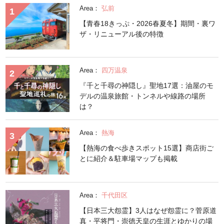
Area：
弘前
【青春18きっぷ・2026春夏冬】期間・裏ワ
ザ・リニューアル後の特徴
Area：
四万温泉
『千と千尋の神隠し』聖地17選：油屋のモ
デルの温泉旅館・トンネルや線路の場所
は？
Area：
熱海
【熱海の食べ歩きスポット15選】商店街ご
とに紹介＆駐車場マップも掲載
Area：
千代田区
【日本三大怨霊】3人はなぜ怨霊に？菅原道
真・平将門・崇徳天皇の生涯とゆかりの場