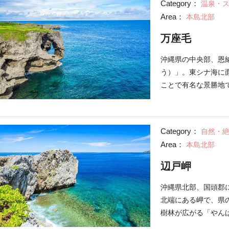
Category：
温泉・
内屈指の絶景。橋の
Area：
本島北部
チがあり、泳ぐのは
楽しめます。 島内
万座毛
つハート型の岩「ハ
トロックはカップル
沖縄県の中央部、恩
う）」。東シナ海に
ことで有名な景勝地
る万座毛。琉球王朝
と賞賛したことが名
くっきり見えるほど
Category：
自然・
きる遊歩道は、散策
Area：
本島北部
吹くこともあるため
で5分ほど移動した
辺戸岬
あります。沖縄土産
学ができます。
沖縄県北部、国頭郡
北端にある岬で、県
樹林が広がる「やん
ています。中心に建