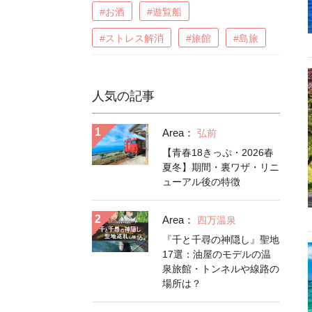
#お酒
#遊覧船
#ストレス解消
#旅館
#島旅
人気の記事
Area：
弘前
【青春18きっぷ・2026春
夏冬】期間・裏ワザ・リニ
ューアル後の特徴
Area：
四万温泉
『千と千尋の神隠し』聖地
17選：油屋のモデルの温
泉旅館・トンネルや線路の
場所は？