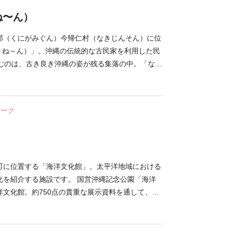
。 「NAKIJIN BURGER」では、ビーフパティに
ね〜ん）
イナップル・ アボカドなどを合わせた「トロピカ
枚肉のラフテーに目玉焼き・キャベツ・今帰仁村の
郡（くにがみぐん）今帰仁村（なきじんそん）に位
などを合わせた「ラフテー・タマゴバーガー」など
ぬ～ね～ん）」。沖縄の伝統的な古民家を利用した民
ますよ。テイクアウトしたハンバーガーは、海の見
が佇むのは、古き良き沖縄の姿が残る集落の中。「なに
OKOテラス」で海風を感じながらいただけます。
を持つ沖縄の方言「ぬ〜ね〜ん」を宿名に冠し、あ
ア」のおすすめ商品は、沖縄県・伊江島で作られてい
しんでもらうために誕生しました。間取りは10畳ワ
種や、沖縄県・東村（ひがしそん）のパイナップル
プルな造り。ガスコンロ・冷蔵庫を備えた台所や、
パーク
ソース、今帰仁村内で昔ながらの製法で作られてい
もあり、自然にあふれた沖縄の地で暮らすかのよう
。沖縄ならではのお土産探しにぴったりです。
 近くには、14世紀に沖縄本島北部を支配した北
-9）
城跡（なきじんじょうあと）」が位置しています。
おり、当時の歴史を知ることができる場所です。
町に位置する「海洋文化館」。太平洋地域における
化を紹介する施設です。 国営沖縄記念公園「海洋
洋文化館。約750点の貴重な展示資料を通して、日
とも密接な関係をもつ環太平洋の歴史に触れること
1階のエントランスホール、2階のオセアニアゾー