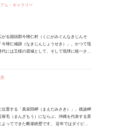
ンのほか、交流ゾーン、沖縄ゾーンやコミュニティ
ジアム・ギャラリー
テーマに沿って展開。大型スクリーンを使った迫力
0mに及ぶ「バンドデシネ（続き漫画）」形式の展
た大型カヌーなど見どころが満載です。オセアニア
見シートを作成する体験コーナーや、琉球列島で古
漁船「サバニ」に乗船できる撮影コーナーもあり、
広がる国頭郡今帰仁村（くにがみぐんなきじんそ
しめる施設です。 併設の「プラネタリウムホー
「今帰仁城跡（なきじんじょうせき）」。かつて琉
1億4千万個の星空を再現。季節ごとに変わる沖縄の
時代には王様の居城として、そして琉球に統一され
る「沖縄ちゅら星」など、多数のプログラムを上映
として使われていたお城の城址です。 地形をうま
城壁は綺麗な曲線を描いていて、見た目にも美しく
す。 （写真提供：国営沖縄記念公園〈海洋博公園〉）
ています。また、2000年には「琉球王国のグス
絶景
として世界遺産にも登録されました。さらに、日本
れているなど、文化的な価値を持つ城趾です。お城の
にかけて緋寒桜と呼ばれる桜が綺麗に咲いているた
おすすめです。
に位置する「真栄田岬（まえだみさき）」。残波岬
万座毛（まんざもう）にならぶ、沖縄を代表する景
によってできた断崖絶壁です。 近年ではダイビン