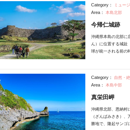
ン、3階の航海ゾー
Category：
ミュー
ホールなど、様々な
Area：
本島北部
ある映像や国内初3
示、交易に使用され
今帰仁城跡
地域のお面や星座早
くから使われていた
沖縄県本島の北部に
子供から大人まで楽
ん）に位置する城趾
ル」では最大恒星数
球が統一される前の
星座と民話を紹介す
てからは監守の居城
く利用して作られた
していま
沖縄屈指の名城とされ
Category：
自然・
ク及び関連遺産群」
Area：
本島中部
100名城にも選ば
周辺には1月〜2月
真栄田岬
め、冬に訪れるのも
沖縄県北部、恩納村
（ざんぱみさき）、
勝地で、隆起サンゴ