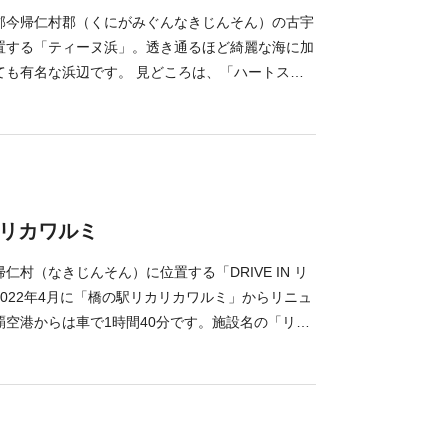
郡今帰仁村郡（くにがみぐんなきじんそん）の古宇
置する「ティーヌ浜」。透き通るほど綺麗な海に加
ても有名な浜辺です。 見どころは、「ハートスト
侵食によって削られていき、現在のハートの形にな
で訪れると幸せになれるといわれています。オスス
水平線に沈む夕日の光景は圧巻です。 駐車場もあ
なティーヌ浜。駐車場から浜辺までの道は坂道や岩
ところがあるので、ご注意くださいね。
リカリカワルミ
仁村（なきじんそん）に位置する「DRIVE IN リ
022年4月に「橋の駅リカリカワルミ」からリニュ
覇空港からは車で1時間40分です。施設名の「リカ
言（りっかりっか）で「行こう行こう」という意味
はテラスから望める「ワルミ海峡」が由来です。
しょうがソースが自慢の、テイクアウト専門バーガ
IN BURGER」と、沖縄ならではのお菓子やドリン
ショップ「AMESOKOストア」の2店舗で営業中