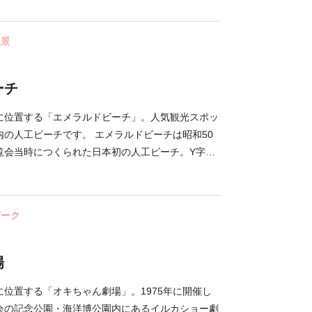
縄が日本に返還された証として、1972年に建立
がきれいに整備されているため、足腰が弱い方やベ
絶景
も安心して散策できます。岬入口の「ヤンバルクイ
固有種・ヤンバルクイナを模した高さが11.5mの
ます。展望台では岬周辺を見渡す美しい眺めが堪能
ーチ
には、鹿児島県の与論島や沖永良部島まで望むこと
出スポットとして、地元の人たちで賑わいます。
に位置する「エメラルドビーチ」。人気観光スポッ
ーム」は、約2万年前に形成された、世界的にも珍
の人工ビーチです。 エメラルドビーチは昭和50
級者ダイバーに人気のダイビングスポットです。
覧会当時につくられた日本初の人工ビーチ。Y字型
る3つの湾「遊びの浜」「憩いの浜」「眺めの浜」
った景色を見せてくれます。 見どころは澄み切っ
ンと白いコーラルサンドのビーチです。水質は
パーク
められ、ゴーグルだけで泳いでいる魚が見られるほ
年には「快水浴場百選」に認定されています。遊泳
月で、期間中ビーチ売店では浮き輪などのレンタル遊
場
そばや「ブルーシールアイスクリーム」などの軽食
海洋博公園の公園駐車場は無料。ビーチへは電気遊
位置する「オキちゃん劇場」。1975年に開催し
移動してください。 エメラルドビーチは「美ら海
会の記念公園・海洋博公園内にあるイルカショー劇