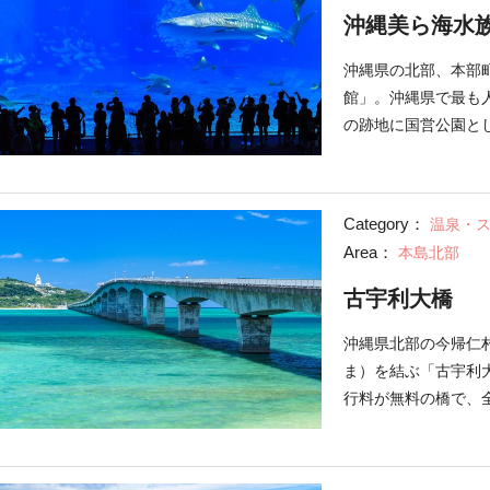
沖縄美ら海水
沖縄県の北部、本部
館」。沖縄県で最も人
の跡地に国営公園と
海水族館は、沖縄の
と、「沖縄の海との
会いの場を創出してい
Category：
温泉・
エザメや、ナンヨウ
Area：
本島北部
パネルの向こうに美
とができます。 水
古宇利大橋
クギ並木」やエメラ
「古宇利大橋」があ
沖縄県北部の今帰仁
です。
ま）を結ぶ「古宇利大
行料が無料の橋で、全
す。 透明度の高い
利大橋」。通行料は
を味わえます。晴れ