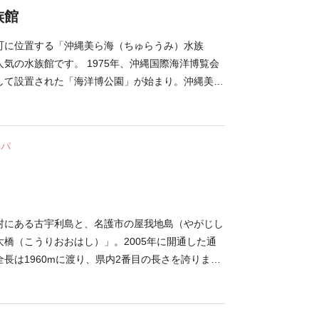
族館
町に位置する「沖縄美ら海（ちゅらうみ）水族
気の水族館です。 1975年、沖縄国際海洋博覧会
して設置された「海洋博公園」が始まり。沖縄美ら
美しい海をそのまま展示するというコンセプトのも
出会い」をテーマに多種多様な海の生き物たちの出
ます。 見どころは、全長8.7ｍもの巨大なジンベ
スパ
マンタが優雅に泳ぐ大水槽。巨大な一枚のアクリル
ら海が広がっているような、感動的な光景を見るこ
族館周辺には、リラックスできる並木道「備瀬のフ
ルドグリーンや鮮やかなブルーの輝く海に架かる
ります。外せない観光スポットが目白押しのエリア
村にある古宇利島と、名護市の屋我地島（やがじし
橋（こうりおおはし）」。2005年に開通した通
長は1960mに渡り、県内2番目の長さを誇りま
エメラルドグリーンの海の中を一直線に貫く「古宇
無料でありながら、まるで海上を走行している気分
た日の青い空と海の素晴らしいコントラストは、県