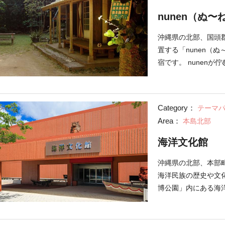
（2022年12月時点）
nunen（ぬ〜
チェダーチーズ・パ
ルバーガー」や、三
沖縄県の北部、国頭
黒糖しょうがソース
置する「nunen（
がテイクアウトでき
宿です。 nunen
えるテラス「AMES
もない」という意味
「AMESOKOスト
りのままの沖縄を楽
る「イエソーダ」4
ンフロアというシン
Category：
テーマ
を使ったタコライス
シャワールームなど
Area：
本島北部
る黒糖商品などなど
に滞在を楽しめます。
（最終更新：2022-12
山王の居城「今帰仁
海洋文化館
石垣や門が残されて
沖縄県の北部、本部
海洋民族の歴史や文
博公園」内にある海
本や沖縄の成り立ち
ができます。館内は