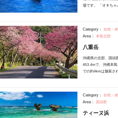
水族館」から徒歩で
場です。 「オキち
てはいかがでしょう
化に伴い、2010年
5回公演の「イルカ
ルカの雌「オキちゃ
Category：
自然・
競演。オキちゃんは2
Area：
本島北部
育記録を更新中。沖
てくれたり、ジャン
八重岳
を披露してくれます
界最大級の「美ら海
沖縄県の北部、国頭
まざまな施設があり
453.4mで、沖縄
れないほど広大な規
での約4kmは舗装
道には7,000本以
しても人気です。中
レなどを完備してい
Category：
自然・
催。日本で1番早い
Area：
国頭郡
大いに賑わいます。
ティーヌ浜