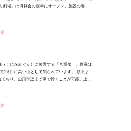
すぐの場所にあるので、水族館とあわせて訪れてみ
ゃん劇場」は博覧会の翌年にオープン、施設の老朽
か。
からは現施設に移転しました。見どころは、毎日4～
ショー」。劇場の看板アイドル・ミナミバンドウイ
ん」をはじめ、オキゴンドウなど6種類のイルカが
絶景
020年で飼育年数46年となり、国内鯨類の最長飼
縄の海をバックに、イルカ達が愛嬌ある仕草を見せ
プやダンスなどアクロバティックなパフォーマンス
。 海洋博公園内には沖縄の海をモチーフにした世
水族館」や、亜熱帯植物園、プラネタリウムなどさ
郡（くにがみぐん）に位置する「八重岳」。標高は
ます。電気遊覧車で周遊が可能、1日ではまわりき
本島で2番目に高い山として知られています。 頂上ま
模をほこります。
されており、山頂付近まで車で行くことが可能。上り
上のカンヒザクラが花を咲かせ、ドライブスポットと
腹に広がる「八重岳桜の森公園」には、遊具やトイ
ます。 毎年1月には「本部八重岳桜まつり」を開
絶景
桜まつりとして有名で、ステージイベントも行われ