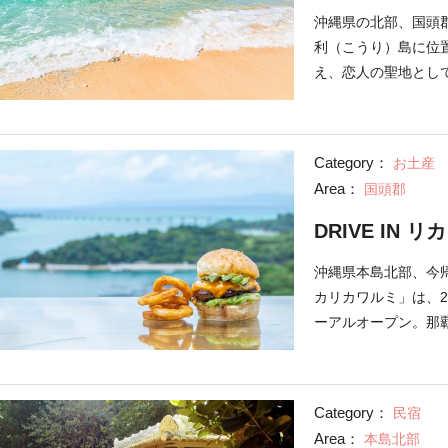
沖縄県の北部、国頭
利（こうり）島に位
え、恋人の聖地とし
ーン」。岩が長年の
りました。カップル
メの時間帯は夕方。
Category：
お土産
り、アクセスが便利
Area：
国頭郡
場などで足元が悪い
DRIVE IN 
沖縄県本島北部、今帰
カリカワルミ」は、2
ーアルオープン。那
リカ」は、沖縄の方
を持ち、「ワルミ」
今帰仁村で作る黒糖
Category：
民宿
ーショップ「NAKIJ
Area：
本島北部
クを販売するみやげ物