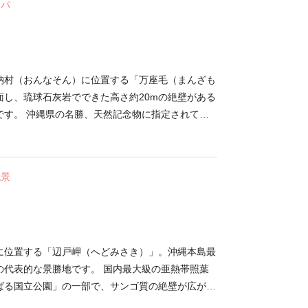
スパ
両端には天然の白く美しい砂浜が特徴の古宇利ビー
もちろん、美しい海と大橋を眺めるだけでも十分に
で人気の観光地は、島北部のティーヌ浜にそびえ立
ートロック」。波の侵食によってできた天然のハー
におすすめです。
納村（おんなそん）に位置する「万座毛（まんざも
面し、琉球石灰岩でできた高さ約20mの絶壁がある
です。 沖縄県の名勝、天然記念物に指定されてい
時代、尚敬王が「万人を座するに足る毛（草原）」
称の由来です。象の鼻に似た岩と、水面に岩の形が
青く透明な海が見どころ。東シナ海の景色を一望で
絶景
するだけで心が洗われることでしょう。強い海風が
、上着を用意していくと安心です。 万座毛から車
場所には、沖縄で人気のお土産店「お菓子御殿」が
の定番である紅芋タルト作り体験や工場ラインの見
に位置する「辺戸岬（へどみさき）」。沖縄本島最
の代表的な景勝地です。 国内最大級の亜熱帯照葉
ばる国立公園」の一部で、サンゴ質の絶壁が広がっ
てられているのは「日本祖国復帰闘争碑」。アメリ