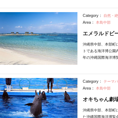
カの統治下にあった沖
されました。遊歩道
Category：
自然・
ビーカー、車いすで
Area：
本島中部
ナ展望台」には、県の
迫力ある巨像があり
エメラルドビ
でき、天気のよい日
も。元旦には初日の
沖縄県中部、本部町
岬周辺の「辺戸岬ド
トである海洋博公園内
しい水中鍾乳洞。上
年の沖縄国際海洋博
に突き出た砂州にあ
があり、それぞれ違
たエメラルドグリー
Category：
テーマ
「A（良い）」と認
Area：
本島中部
どの透明度。1996
期間は4月から10
オキちゃん劇
具のサービス、焼き
を販売しています。
沖縄県中部、本部町に
覧車もしくは徒歩で
た沖縄国際海洋博覧