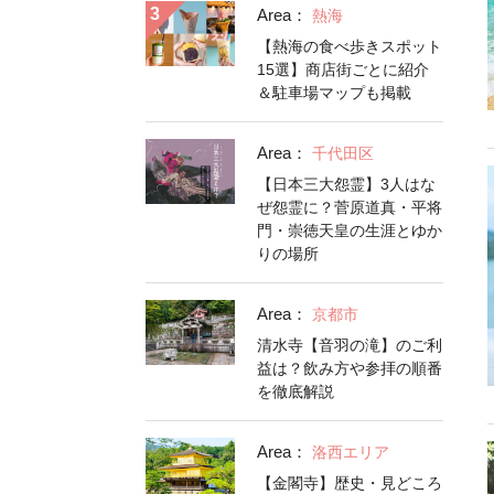
Area：
熱海
【熱海の食べ歩きスポット
15選】商店街ごとに紹介
＆駐車場マップも掲載
Area：
千代田区
【日本三大怨霊】3人はな
ぜ怨霊に？菅原道真・平将
門・崇徳天皇の生涯とゆか
りの場所
Area：
京都市
清水寺【音羽の滝】のご利
益は？飲み方や参拝の順番
を徹底解説
Area：
洛西エリア
【金閣寺】歴史・見どころ