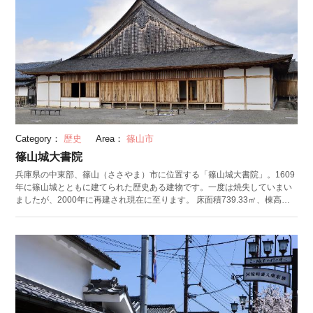
Category：
歴史
Area：
篠山市
篠山城大書院
兵庫県の中東部、篠山（ささやま）市に位置する「篠山城大書院」。1609
年に篠山城とともに建てられた歴史ある建物です。一度は焼失していまい
ましたが、2000年に再建され現在に至ります。 床面積739.33㎡、棟高
12.88mを誇り、入母屋造とこけら葺きの屋根が特徴。大書院は、天守のな
かった篠山城における中心的な建物でした。木造住宅建築としては非常に
大きく、その規模は二条城の「二の丸御殿遠侍」に匹敵するほど。二の丸
御殿遠侍は将軍が宿として利用した過去もある第一級の建物で、それを踏
まえると篠山城大書院の規模の凄さがわかります。 周辺には、そばや黒
豆、猪の肉を使う郷土料理の店があります。イベントも多く、年初には大
書院にて書き初め大会、秋には篠山城が戦国ムードに染まる「戦国祭」が
開催されます。