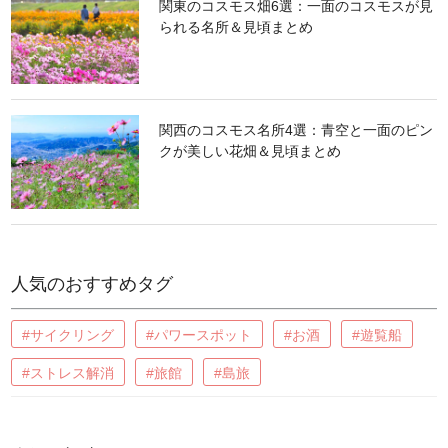
関東のコスモス畑6選：一面のコスモスが見
られる名所＆見頃まとめ
関西のコスモス名所4選：青空と一面のピン
クが美しい花畑＆見頃まとめ
人気のおすすめタグ
#サイクリング
#パワースポット
#お酒
#遊覧船
#ストレス解消
#旅館
#島旅