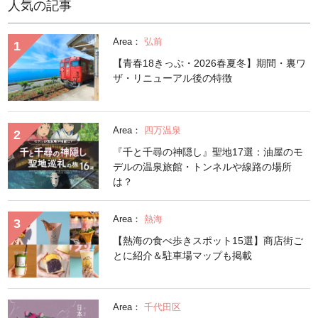
人気の記事
Area：
弘前
【青春18きっぷ・2026春夏冬】期間・裏ワ
ザ・リニューアル後の特徴
Area：
四万温泉
『千と千尋の神隠し』聖地17選：油屋のモ
デルの温泉旅館・トンネルや線路の場所
は？
Area：
熱海
【熱海の食べ歩きスポット15選】商店街ご
とに紹介＆駐車場マップも掲載
Area：
千代田区