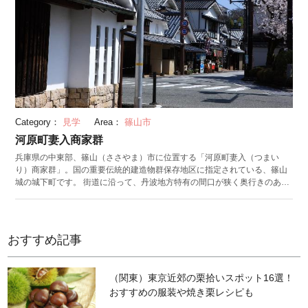
Category：
見学
Area：
篠山市
河原町妻入商家群
兵庫県の中東部、篠山（ささやま）市に位置する「河原町妻入（つまい
り）商家群」。国の重要伝統的建造物群保存地区に指定されている、篠山
城の城下町です。 街道に沿って、丹波地方特有の間口が狭く奥行きのある
妻入りの商家が立ち並びます。家屋に施された千本格子や荒格子、袖壁が
風情ある町並みを今に伝えています。600mほどの町並みには、篠山市指定
文化財の「西坂家住宅」をはじめとする文化財が点在。実際に歴史ある文
化財に触れてみることはもちろん、古民家を利用した雑貨屋を巡ったり、
おすすめ記事
名物の黒豆パンを味わうことも楽しみ方の一つです。 周辺には、国指定重
要文化財の春日神社能舞台がある「春日神社」や明治時代の裁判所の建物
を使い、王地山焼の品々などを展示している「篠山市立歴史美術館」があ
（関東）東京近郊の栗拾いスポット16選！
ります。
おすすめの服装や焼き栗レシピも