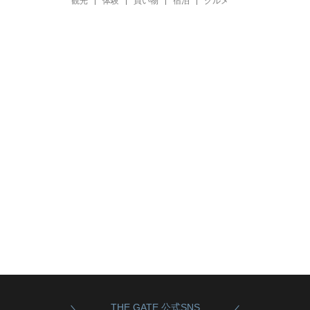
観光
体験
買い物
宿泊
グルメ
THE GATE 公式SNS