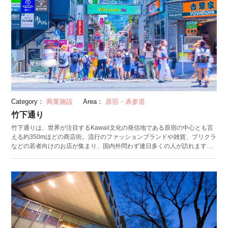
Category：
商業施設
Area：
原宿・表参道
竹下通り
竹下通りは、世界が注目するKawaii文化の発信地である原宿の中心とも言
える約350mほどの商店街。流行のファッションブランドや雑貨、プリクラ
などの若者向けのお店が集まり、国内外問わず連日多くの人が訪れます。
買い物はもちろんクレープなどのテイクアウトグルメやパンケーキやキャ
ラクターカフェなどおしゃれなカフェも充実。 最近では路面店の他に
CUTE CUBE HARAJUKUやSoLaDoなどの商業施設もオープンした他に、
メインストリートから少し路地を入った場所にも様々な隠れたお店があ
り、訪れる人を飽きさせません。 （投稿日：2018/07/12 最終更新日：
2023/12/20）