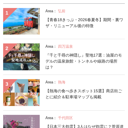
Area：
弘前
【青春18きっぷ・2026春夏冬】期間・裏ワ
ザ・リニューアル後の特徴
Area：
四万温泉
『千と千尋の神隠し』聖地17選：油屋のモ
デルの温泉旅館・トンネルや線路の場所
は？
Area：
熱海
【熱海の食べ歩きスポット15選】商店街ご
とに紹介＆駐車場マップも掲載
Area：
千代田区
【日本三大怨霊】3人はなぜ怨霊に？菅原道