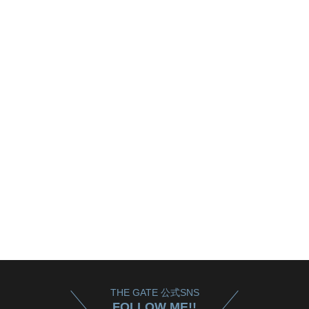
THE GATE 公式SNS
FOLLOW ME!!