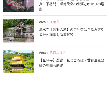
真・平将門・崇徳天皇の生涯とゆかりの場
所
Area：
京都市
清水寺【音羽の滝】のご利益は？飲み方や
参拝の順番を徹底解説
Area：
洛西エリア
【金閣寺】歴史・見どころは？世界遺産登
録の理由も解説