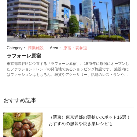
Category：
商業施設
Area：
原宿・表参道
ラフォーレ原宿
東京都渋谷区に位置する「ラフォーレ原宿」。1978年に原宿にオープンし
たファッショントレンドの発信地であるショッピング施設です。 施設内に
はファッションはもちろん、雑貨やアクセサリー、話題のレストランやカ
フェなど140ものショップが集結。食事もショッピングもラフォーレ原宿
だけで完結できます。ファッション情報に敏感な10代後半から20代の女性
をターゲットとしている一方で、男性ファッションやユニセックスショッ
プも多数出店。多種多様なテイストが詰まっているため、男女共に自身の
おすすめ記事
好みのブランドを見つけることができます。 6階に設置されている「ラフ
ォーレミュージアム原宿」は斬新にデザインされたクリエイティブな空
間。ここでは展示会やカルチャーイベントなどが定期的に開催されてお
（関東）東京近郊の栗拾いスポット16選！
り、多彩なイベントで常に話題を集めています。 （投稿日：
おすすめの服装や焼き栗レシピも
2018/07/12 最終更新日：2023/12/20）