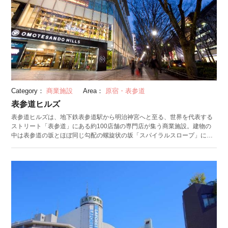
Category：
商業施設
Area：
原宿・表参道
表参道ヒルズ
表参道ヒルズは、地下鉄表参道駅から明治神宮へと至る、世界を代表する
ストリート「表参道」にある約100店舗の専門店が集う商業施設。建物の
中は表参道の坂とほぼ同じ勾配の螺旋状の坂「スパイラルスロープ」に沿
ってこだわりのショップが路面店感覚で連続的に並んでいる他に、地下3階
のイベントスペース「スペース オー」ではファッションやアートなどに関
するイベントなどが多く開催されています。 主なターゲットは遊び心に溢
れ、創造することを楽しみ、マイナス10歳のマインドを持つ表参道を愛す
るオトナたち。日本のファッション、文化の中心としてトレンドを発信し
続けてきたストリート・表参道のこれまでにないまったく新しい表現力を
持つ施設として、常に最先端の情報を発信し続けています。 （投稿日：
2018/07/12 最終更新日：2023/12/20）