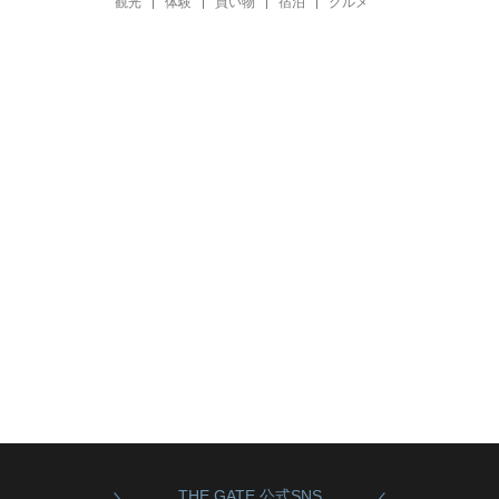
観光
体験
買い物
宿泊
グルメ
THE GATE 公式SNS