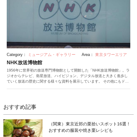
え、毎週金曜と土曜には月毎に指定された12色のカラーで光る「インフィ
ニティ・ダイヤモンドヴェール」を見ることができます。周辺の芝公園や
増上寺からは、ライトアップされた東京タワーの美しい夜景が楽しめま
す。またフットタウンにはレストランやフードコート、オフィシャルショ
ップ、ギャラリーなどがあり、展望台からの眺め以外でも訪れる人を楽し
ませてくれます。 （公開日：2018/07/12 最終更新日：2023/12/13）
Category：
ミュージアム・ギャラリー
Area：
東京タワーエリア
NHK放送博物館
1956年に世界初の放送専門博物館として開館した「NHK放送博物館」。ラ
ジオからテレビ、衛星放送、ハイビジョン、デジタル放送と大きく進歩し
ていく放送の歴史に関する様々な資料を展示しています。 その他にもドラ
マや歌番組など懐かしい映像の視聴やニュースキャスターや気象予報士の
体験ができるスタジオなどもあり、大人から子どもまで楽しむことのでき
るスポットとなっています。また、次世代テレビと言われる８Kテレビを
使ったシアターも必見です。 （投稿日：2018/07/12 最終更新日：
おすすめ記事
2023/12/19）
（関東）東京近郊の栗拾いスポット16選！
おすすめの服装や焼き栗レシピも