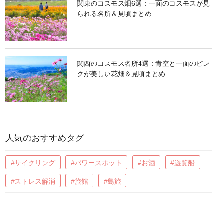
関東のコスモス畑6選：一面のコスモスが見
られる名所＆見頃まとめ
関西のコスモス名所4選：青空と一面のピン
クが美しい花畑＆見頃まとめ
人気のおすすめタグ
#サイクリング
#パワースポット
#お酒
#遊覧船
#ストレス解消
#旅館
#島旅