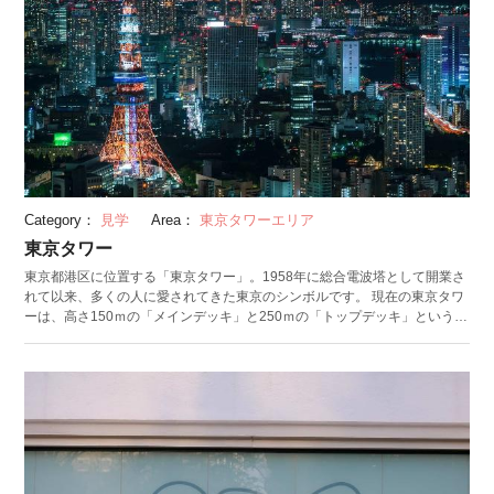
Category：
見学
Area：
東京タワーエリア
東京タワー
東京都港区に位置する「東京タワー」。1958年に総合電波塔として開業さ
れて以来、多くの人に愛されてきた東京のシンボルです。 現在の東京タワ
ーは、高さ150ｍの「メインデッキ」と250ｍの「トップデッキ」という2
つの展望台、そして塔脚下の商業ビル「フットタウン」から構成されてい
ます。メインデッキまでは専用エレベーターのほか、約600段の外階段を
登って行くこともできます。トップデッキに行けるのは事前予約制のトッ
プデッキツアーへの参加者のみ。250mの高さから見る東京の景色に加え、
ジオメトリックミラーとLED照明の演出で近未来的な空間を楽しめます。
展望台ではアニメとのコラボや夏の天の川イルミネーションなど、時期に
よって様々なイベントが行われます。 夜の美しいライトアップも魅力の１
つ。180個のライトが東京タワーを照らす「ランドマークナイト」に加