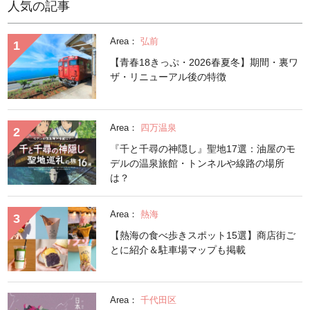
人気の記事
Area：
弘前
【青春18きっぷ・2026春夏冬】期間・裏ワ
ザ・リニューアル後の特徴
Area：
四万温泉
『千と千尋の神隠し』聖地17選：油屋のモ
デルの温泉旅館・トンネルや線路の場所
は？
Area：
熱海
【熱海の食べ歩きスポット15選】商店街ご
とに紹介＆駐車場マップも掲載
Area：
千代田区