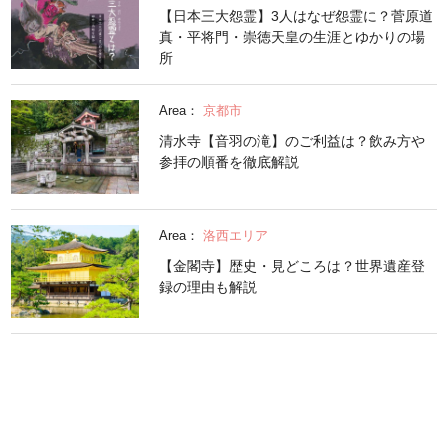
【日本三大怨霊】3人はなぜ怨霊に？菅原道
真・平将門・崇徳天皇の生涯とゆかりの場
所
Area：
京都市
清水寺【音羽の滝】のご利益は？飲み方や
参拝の順番を徹底解説
Area：
洛西エリア
【金閣寺】歴史・見どころは？世界遺産登
録の理由も解説