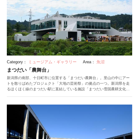
Category：
ミュージアム・ギャラリー
Area：
魚沼
まつだい「農舞台」
新潟県の南部、十日町市に位置する「まつだい農舞台」。里山の中にアー
トを散りばめたプロジェクト「大地の芸術祭」の拠点の一つ。新潟県を走
るほくほく線のまつだい駅に直結している施設「まつだい雪国農耕文化村
センター」と、その施設の南側に広がる屋外ミュージアム「里山」からな
る、十日町市の広大な自然の中で現代アートを楽しむことができるスポッ
トです。 ここでは「都市と農村の交換」をテーマに、地域の資源や農耕文
化をアートで発信する取り組みを行っています。まつだい雪国農耕文化村
センターでは、展覧会を楽しめることに加え、カフェでの食事や買い物を
することもできます。 中でも田園や森林、遊歩道を内包した里山（フィー
ルドミュージアム）は必見。草間彌生（くさまやよい）をはじめ、世界中
のアーティストの作品が大自然の中に立ち並びます。1、2時間程度で散策