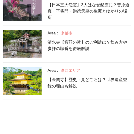
【日本三大怨霊】3人はなぜ怨霊に？菅原道
真・平将門・崇徳天皇の生涯とゆかりの場
所
Area：
京都市
清水寺【音羽の滝】のご利益は？飲み方や
参拝の順番を徹底解説
Area：
洛西エリア
【金閣寺】歴史・見どころは？世界遺産登
録の理由も解説