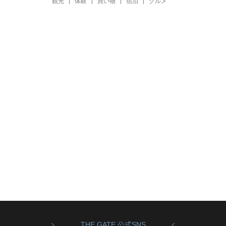
観光
体験
買い物
宿泊
グルメ
THE GATE 公式SNS