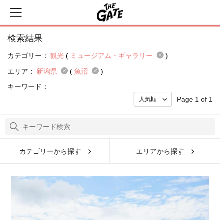
検索結果
カテゴリー：
観光
(
ミュージアム・ギャラリー
)
エリア：
新潟県
(
魚沼
)
キーワード：
Page 1 of 1
カテゴリーから探す
エリアから探す