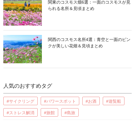
関東のコスモス畑6選：一面のコスモスが見
られる名所＆見頃まとめ
関西のコスモス名所4選：青空と一面のピン
クが美しい花畑＆見頃まとめ
人気のおすすめタグ
#サイクリング
#パワースポット
#お酒
#遊覧船
#ストレス解消
#旅館
#島旅