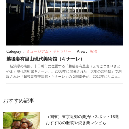
でき、自然と芸術が共存する姿を目にすることができます。
Category：
ミュージアム・ギャラリー
Area：
魚沼
越後妻有里山現代美術館（キナーレ）
新潟県の南部、十日町市に位置する「越後妻有里山（えちごつまりさと
やま）現代美術館キナーレ」。2003年に開催された「大地の芸術祭」で創
設された「越後妻有交流館・キナーレ」の２階部分が、2012年にリニュー
アルされ誕生した現代アートの美術館です。「キナーレ」は地元の方言で
「来なされ（おいで）」という意味です。 アート作品はもちろん、建物
自体も見どころとなっています。札幌ドームや京都駅の設計を手がけたこ
とで有名な建築家・原広司氏によって設計された建物は、ユニークかつデ
おすすめ記事
ザイン性の高いものとなっており、建物そのものが芸術作品。館内では、
国内外の作家によるバラエティに富んだ現代アート作品が常設されている
ほか、企画展も定期的に開催されています。また、ミュージアムストアや
（関東）東京近郊の栗拾いスポット16選！
個性的な内装のカフェ&レストラン「越後しなのがわバル」も併設されて
おすすめの服装や焼き栗レシピも
います。