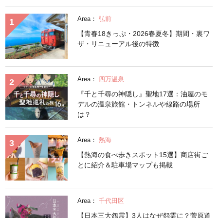
Area：
弘前
【青春18きっぷ・2026春夏冬】期間・裏ワ
ザ・リニューアル後の特徴
Area：
四万温泉
『千と千尋の神隠し』聖地17選：油屋のモ
デルの温泉旅館・トンネルや線路の場所
は？
Area：
熱海
【熱海の食べ歩きスポット15選】商店街ご
とに紹介＆駐車場マップも掲載
Area：
千代田区
【日本三大怨霊】3人はなぜ怨霊に？菅原道