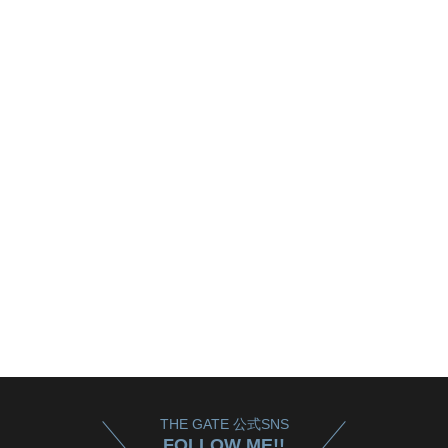
THE GATE 公式SNS
FOLLOW ME!!