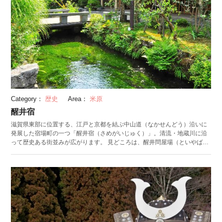
Category：
歴史
Area：
米原
醒井宿
滋賀県東部に位置する、江戸と京都を結ぶ中山道（なかせんどう）沿いに
発展した宿場町の一つ「醒井宿（さめがいじゅく）」。清流・地蔵川に沿
って歴史ある街並みが広がります。 見どころは、醒井問屋場（といやば）
と旧醒井郵便局局舎からなる「醒井宿資料館」。問屋場は江戸時代に旅人
に荷物を運搬する人や馬の提供、荷物の積替えの引継ぎ事務を行なってい
た施設で、完全な形で現存する全国的にも珍しい例として知られていま
す。内部は一般公開されているほか、コンサートなどのイベントが年4回開
催されています。旧醒井郵便局局舎は、アメリカ人建築家ヴォーリズの設
計で建てられた、和洋折衷のクラシカルなつくりが特徴。建物の２階には
古文書が展示されており、なかでも江戸時代当時の醒井宿の様子が描かれ
た長さ5m30cmにおよぶ「醒井宿絵図」は圧巻です。 また、毎年7月から8