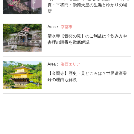
真・平将門・崇徳天皇の生涯とゆかりの場
所
Area：
京都市
清水寺【音羽の滝】のご利益は？飲み方や
参拝の順番を徹底解説
Area：
洛西エリア
【金閣寺】歴史・見どころは？世界遺産登
録の理由も解説