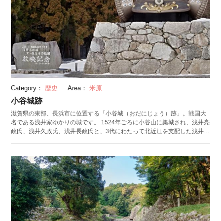
月ごろに咲く梅花藻（ばいかも）も見どころ。梅花藻とは、梅に似た白い
花を咲かせる水中花です。醒井を流れる地蔵川に生息しており、水面から
顔を出すように花を咲かせます。7月末頃から8月上旬の夜間にかけて行わ
れるライトアップは幻想的。暗闇に輝く梅花藻を見るため、多くの観光客
が訪れます。
Category：
歴史
Area：
米原
小谷城跡
滋賀県の東部、長浜市に位置する「小谷城（おだにじょう）跡」。戦国大
名である浅井家ゆかりの城です。 1524年ごろに小谷山に築城され、浅井亮
政氏、浅井久政氏、浅井長政氏と、3代にわたって北近江を支配した浅井
（あざい）家が居城としていました。織田信長氏の征伐により浅井家が滅
んだ後は、豊臣秀吉氏に与えられたものの、秀吉が長浜城に拠点を構えた
ため、廃城に。長政氏の正室・お市の方（織田信長の妹）と、その娘であ
る浅井三姉妹（茶々、初、江）はその後、住まいを転々として波乱の生涯
を送ったことでも知られています。 自然の地形を利用して建造された小谷
城は、石垣や土塁が多く現存し、1937年には国の史跡に指定されました。