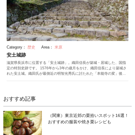
Category：
歴史
Area：
米原
安土城跡
滋賀県長浜市に位置する「安土城跡」。織田信長が築城・居城した、国指
定の特別史跡です。 1576年から3年の歳月をかけ、織田信長により築城さ
れた安土城。織田氏が最側近の明智光秀氏に討たれた「本能寺の変」後焼
失し、現在は石垣だけが残っています。 世界初の木造高層建築物といわれ
ており、高さ46mの豪華な城は、日本に訪れたキリスト教宣教師たちが絶
賛したとされています。天主へと続く「大手道」の道幅は広々として真っ
直ぐに伸びており、ほとんど防衛としての機能がありません。城内部には
おすすめ記事
狩野永徳氏の絵図や極彩の彩りの豪華絢爛な部屋があったといわれていま
す。このことから、当時の信長公の権力の大きさがうかがえます。
（関東）東京近郊の栗拾いスポット16選！
おすすめの服装や焼き栗レシピも